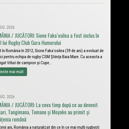
UG. 2026
ÂNIA / JUCĂTORI: Sione Fakaʻosilea a fost inclus în
ul lui Rugby Club Gura Humorului
t în România în 2012, Sione Fakaʻosilea (39 de ani) a evoluat de
ci pentru echipa de rugby CSM Știința Baia Mare. Cu aceasta a
igat titluri de campion și Cupe...
teste mai mult
UG. 2026
ÂNIA / JUCĂTORI: La ceva timp după ce au devenit
jari, Tangimana, Tomane și Moyake au primit și
ățenia română
ltimii ani, România a naturalizat din ce în ce mai mulți rugbyști