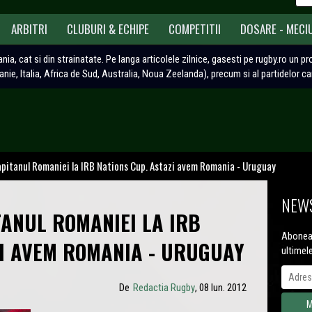
ARBITRI
CLUBURI & ECHIPE
COMPETITII
DOSARE - MECI
ania, cat si din strainatate. Pe langa articolele zilnice, gasesti pe rugby.ro un p
tanie, Italia, Africa de Sud, Australia, Noua Zeelanda), precum si al partidelor c
pitanul Romaniei la IRB Nations Cup. Astazi avem Romania - Uruguay
NEWS
TANUL ROMANIEI LA IRB
Aboneaz
ZI AVEM ROMANIA - URUGUAY
ultimel
De
Redactia Rugby
, 08 Iun. 2012