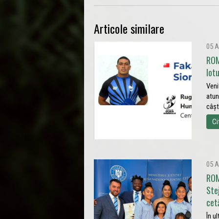
Articole similare
05 A
ROM
lot
Veni
atun
câșt
Ci
05 A
ROM
Ste
cet
În u