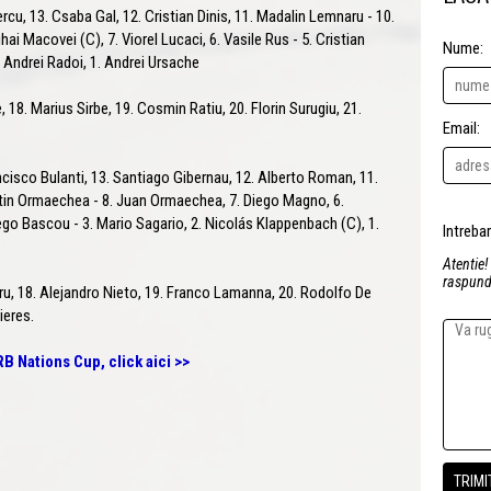
Fercu, 13. Csaba Gal, 12. Cristian Dinis, 11. Madalin Lemnaru - 10.
ai Macovei (C), 7. Viorel Lucaci, 6. Vasile Rus - 5. Cristian
Nume:
. Andrei Radoi, 1. Andrei Ursache
e, 18. Marius Sirbe, 19. Cosmin Ratiu, 20. Florin Surugiu, 21.
Email:
ncisco Bulanti, 13. Santiago Gibernau, 12. Alberto Roman, 11.
stin Ormaechea - 8. Juan Ormaechea, 7. Diego Magno, 6.
ego Bascou - 3. Mario Sagario, 2. Nicolás Klappenbach (C), 1.
Atentie!
raspunde
ru, 18. Alejandro Nieto, 19. Franco Lamanna, 20. Rodolfo De
ieres.
B Nations Cup, click aici >>