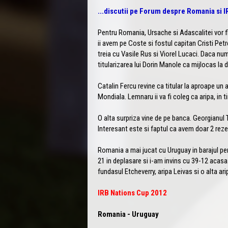
...discutii pe Forum despre Romania si IR
Pentru Romania, Ursache si Adascalitei vor fi 
ii avem pe Coste si fostul capitan Cristi Petr
treia cu Vasile Rus si Viorel Lucaci. Daca nu
titularizarea lui Dorin Manole ca mijlocas la
Catalin Fercu revine ca titular la aproape un
Mondiala. Lemnaru ii va fi coleg ca aripa, in t
O alta surpriza vine de pe banca. Georgianul 
Interesant este si faptul ca avem doar 2 rezerve
Romania a mai jucat cu Uruguay in barajul pe
21 in deplasare si i-am invins cu 39-12 acasa.
fundasul Etcheverry, aripa Leivas si o alta arip
IRB Nations Cup 2012
Romania - Uruguay