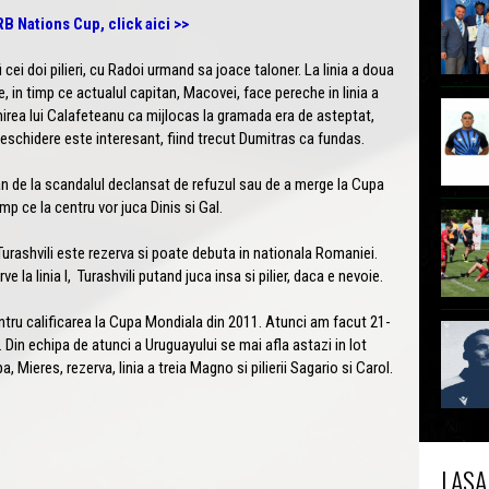
B Nations Cup, click aici >>
cei doi pilieri, cu Radoi urmand sa joace taloner. La linia a doua
e, in timp ce actualul capitan, Macovei, face pereche in linia a
mirea lui Calafeteanu ca mijlocas la gramada era de asteptat,
 deschidere este interesant, fiind trecut Dumitras ca fundas.
 an de la scandalul declansat de refuzul sau de a merge la Cupa
imp ce la centru vor juca Dinis si Gal.
Turashvili este rezerva si poate debuta in nationala Romaniei.
 la linia I, Turashvili putand juca insa si pilier, daca e nevoie.
ntru calificarea la Cupa Mondiala din 2011. Atunci am facut 21-
 Din echipa de atunci a Uruguayului se mai afla astazi in lot
a, Mieres, rezerva, linia a treia Magno si pilierii Sagario si Carol.
LASA