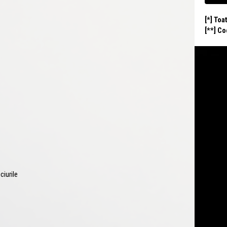
[*] Toa
[**] C
ciurile