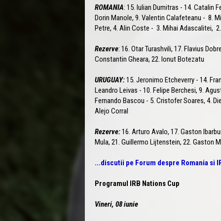
ROMANIA
: 15. Iulian Dumitras - 14. Catalin 
Dorin Manole, 9. Valentin Calafeteanu - 8. Mih
Petre, 4. Alin Coste - 3. Mihai Adascalitei, 2
Rezerve
: 16. Otar Turashvili, 17. Flavius Dobr
Constantin Gheara, 22. Ionut Botezatu
URUGUAY:
15. Jeronimo Etcheverry - 14. Fra
Leandro Leivas - 10. Felipe Berchesi, 9. Agu
Fernando Bascou - 5. Cristofer Soares, 4. Di
Alejo Corral
Rezerve:
16. Arturo Avalo, 17. Gaston Ibarbu
Mula, 21. Guillermo Lijtenstein, 22. Gaston M
...discutii pe Forum despre Romania si IR
Programul IRB Nations Cup
Vineri, 08 iunie