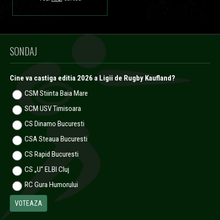
SONDAJ
Cine va castiga editia 2026 a Ligii de Rugby Kaufland?
CSM Stiinta Baia Mare
SCM USV Timisoara
CS Dinamo Bucuresti
CSA Steaua Bucuresti
CS Rapid Bucuresti
CS „U” ELBI Cluj
RC Gura Humorului