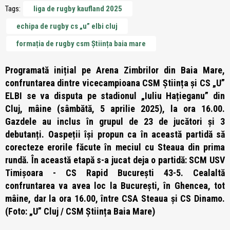
Tags:
liga de rugby kaufland 2025
echipa de rugby cs „u” elbi cluj
formația de rugby csm Știința baia mare
Programată inițial pe Arena Zimbrilor din Baia Mare,
confruntarea dintre vicecampioana CSM Știința și CS „U”
ELBI se va disputa pe stadionul „Iuliu Hațieganu” din
Cluj, mâine (sâmbătă, 5 aprilie 2025), la ora 16.00.
Gazdele au inclus în grupul de 23 de jucători și 3
debutanți. Oaspeții își propun ca în această partidă să
corecteze erorile făcute în meciul cu Steaua din prima
rundă. În această etapă s-a jucat deja o partidă: SCM USV
Timișoara - CS Rapid București 43-5. Cealaltă
confruntarea va avea loc la București, în Ghencea, tot
mâine, dar la ora 16.00, între CSA Steaua și CS Dinamo.
(Foto: „U” Cluj / CSM Știința Baia Mare)