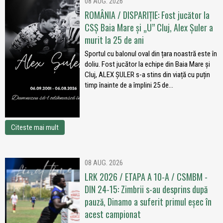
08 AUG. 2026
ROMÂNIA / DISPARIȚIE: Fost jucător la
CSȘ Baia Mare și „U” Cluj, Alex Șuler a
murit la 25 de ani
Sportul cu balonul oval din țara noastră este în
doliu. Fost jucător la echipe din Baia Mare și
Cluj, ALEX ȘULER s-a stins din viață cu puțin
timp înainte de a împlini 25 de...
Citeste mai mult
08 AUG. 2026
LRK 2026 / ETAPA A 10-A / CSMBM -
DIN 24-15: Zimbrii s-au desprins după
pauză, Dinamo a suferit primul eșec în
acest campionat