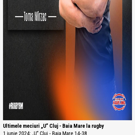
Ultimele meciuri „U” Cluj - Baia Mare la rugby
1 iunie 2024: „U” Cluj - Baia Mare 14-38