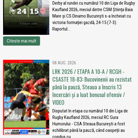
Derby al rundei cu numărul 10 din Liga de Rugby
Kaufland 2026, meciul dintre CSM Știința Baia
Mare și CS Dinamo București s-a încheiat cu
victoria formației gazdă, 24-15 (7-3).
Raportul...
Citeste mai mult
08 AUG. 2026
LRK 2026 / ETAPA A 10-A / RCGH -
CSASTE 18-83: Bucovinenii au rezistat
până la pauză, Steaua a înscris 13
încercări și a luat bonusul ofensiv /
VIDEO
Disputat în etapa cu numărul 10 din Liga de
Rugby Kaufland 2026, meciul RC Gura
Humorului - CSA Steaua București a fost
echilibrat până la pauză, când oaspeții au
condus cu...