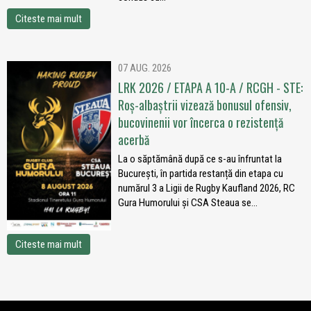
Citeste mai mult
07 AUG. 2026
LRK 2026 / ETAPA A 10-A / RCGH - STE:
Roș-albaștrii vizează bonusul ofensiv,
bucovinenii vor încerca o rezistență
acerbă
La o săptămână după ce s-au înfruntat la
București, în partida restanță din etapa cu
numărul 3 a Ligii de Rugby Kaufland 2026, RC
Gura Humorului și CSA Steaua se...
Citeste mai mult