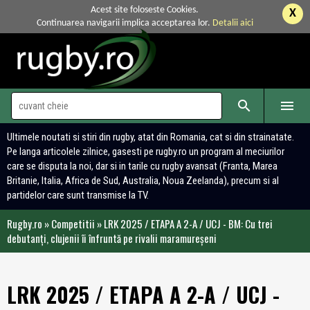
Acest site foloseste Cookies.
X
Continuarea navigarii implica acceptarea lor.
Detalii aici


Ultimele noutati si stiri din rugby, atat din Romania, cat si din strainatate.
Pe langa articolele zilnice, gasesti pe rugby.ro un program al meciurilor
care se disputa la noi, dar si in tarile cu rugby avansat (Franta, Marea
Britanie, Italia, Africa de Sud, Australia, Noua Zeelanda), precum si al
partidelor care sunt transmise la TV.
Rugby.ro
»
Competitii
»
LRK 2025 / ETAPA A 2-A / UCJ - BM: Cu trei
debutanți, clujenii îi înfruntă pe rivalii maramureșeni
LRK 2025 / ETAPA A 2-A / UCJ -