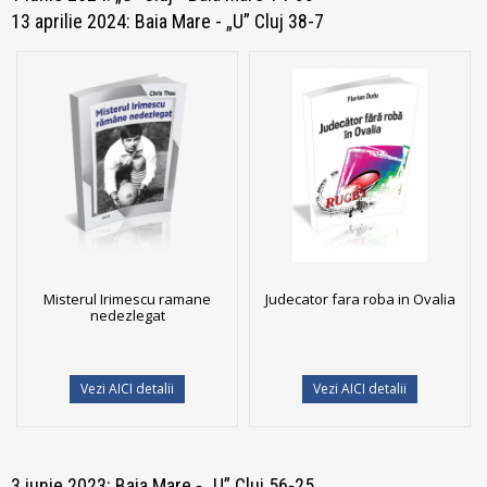
13 aprilie 2024: Baia Mare - „U” Cluj 38-7
Misterul Irimescu ramane
Judecator fara roba in Ovalia
nedezlegat
Vezi AICI detalii
Vezi AICI detalii
3 iunie 2023: Baia Mare - „U” Cluj 56-25