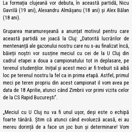
La formația clujeană vor debuta, în această partidă, Nicu
Gavrilă (19 ani), Alexandru Almășanu (18 ani) și Alex Bălan
(18 ani).
Gruparea maramureșeană a anunțat motivul pentru care
această partidă se joacă la Cluj: „Datorită lucrărilor de
mentenanță ale gazonului nostru care nu s-au finalizat încă,
băieții noștri vor susține meciul cu cei de la U Cluj din
cadrul etapei a doua a campionatului tot in deplasare, pe
terenul studenților. Inițial și acest meci ar fi trebuit să aibă
loc pe terenul nostru la fel ca in prima etapă. Astfel, primul
meci pe teren propriu din acest campionat il vom avea pe
data de 18 Aprilie, atunci când Zimbrii vor primi vizita celor
de la CS Rapid București”.
„Meciul cu U Cluj nu va fi unul ușor, deși este o echipă
foarte tânără. Știm că atunci când evolueză acasă, ei au
mereu dorință de a face un joc bun și determinare! Vom