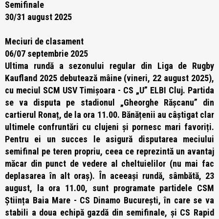
Semifinale
30/31 august 2025
Meciuri de clasament
06/07 septembrie 2025
Ultima rundă a sezonului regular din Liga de Rugby
Kaufland 2025 debutează mâine (vineri, 22 august 2025),
cu meciul SCM USV Timișoara - CS „U” ELBI Cluj. Partida
se va disputa pe stadionul „Gheorghe Rășcanu” din
cartierul Ronaț, de la ora 11.00. Bănățenii au câștigat clar
ultimele confruntări cu clujeni și pornesc mari favoriți.
Pentru ei un succes le asigură disputarea meciului
semifinal pe teren propriu, ceea ce reprezintă un avantaj
măcar din punct de vedere al cheltuielilor (nu mai fac
deplasarea în alt oraș). În aceeași rundă, sâmbătă, 23
august, la ora 11.00, sunt programate partidele CSM
Știința Baia Mare - CS Dinamo București, în care se va
stabili a doua echipă gazdă din semifinale, și CS Rapid