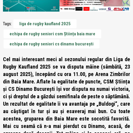
Tags:
liga de rugby kaufland 2025
echipa de rugby seniori csm Știința baia mare
echipa de rugby seniori cs dinamo bucurești
Cel mai interesant meci al sezonului regular
din Liga de
Rugby Kaufland 2025
se va disputa mâine (sâmbătă, 23
august 2025), începând cu ora 11.00, pe Arena Zimbrilor
din Baia Mare. Aflate la egalitate de puncte, CSM Știința
și CS Dinamo București își vor disputa nu numai victoria,
ci și dreptul de a găzdui semifinala de peste o săptămână.
Un rezultat de egalitate îi va avantaja pe „Buldogi”, care
au câștigat în tur și au și esaveraj mai bun. Cu toate
acestea, gruparea din Baia Mare este socotită favorită.
Mai cu seamă că n-a mai pierdut cu Dinamo, acasă, de