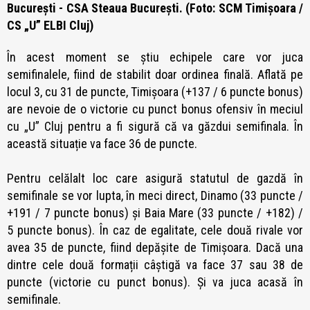
București - CSA Steaua București. (Foto: SCM Timișoara /
CS „U” ELBI Cluj)
În acest moment se știu echipele care vor juca
semifinalele, fiind de stabilit doar ordinea finală. Aflată pe
locul 3, cu 31 de puncte,
Timișoara (+137 / 6 puncte bonus)
are nevoie de o victorie cu punct bonus ofensiv în meciul
cu „U” Cluj pentru a fi sigură că va găzdui semifinala. În
această situație va face 36 de puncte.
Pentru celălalt loc care asigură statutul de gazdă în
semifinale se vor lupta, în meci direct,
Dinamo (33 puncte /
+191 / 7
puncte bonus) și Baia Mare (33 puncte / +182) /
5 puncte bonus). În caz de egalitate, cele două rivale vor
avea 35 de puncte, fiind depășite de Timișoara. Dacă una
dintre cele două formații câștigă va face 37 sau 38 de
puncte (victorie cu punct bonus). Și va juca acasă în
semifinale.