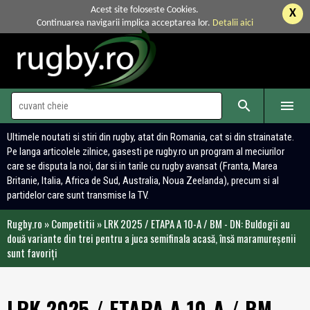
Acest site foloseste Cookies.
X
Continuarea navigarii implica acceptarea lor.
Detalii aici


Ultimele noutati si stiri din rugby, atat din Romania, cat si din strainatate.
Pe langa articolele zilnice, gasesti pe rugby.ro un program al meciurilor
care se disputa la noi, dar si in tarile cu rugby avansat (Franta, Marea
Britanie, Italia, Africa de Sud, Australia, Noua Zeelanda), precum si al
partidelor care sunt transmise la TV.
Rugby.ro
»
Competitii
»
LRK 2025 / ETAPA A 10-A / BM - DN: Buldogii au
două variante din trei pentru a juca semifinala acasă, însă maramureșenii
sunt favoriți
LRK 2025 / ETAPA A 10-A / BM -