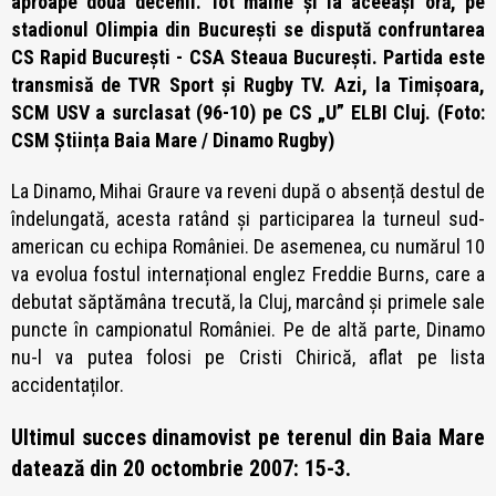
aproape două decenii. Tot mâine și la aceeași oră, pe
stadionul Olimpia din București se dispută confruntarea
CS Rapid București - CSA Steaua București. Partida este
transmisă de TVR Sport și Rugby TV. Azi, la Timișoara,
SCM USV a surclasat (96-10) pe CS „U” ELBI Cluj. (Foto:
CSM Știința Baia Mare / Dinamo Rugby)
La Dinamo, Mihai Graure va reveni după o absență destul de
îndelungată, acesta ratând și participarea la turneul sud-
american cu echipa României. De asemenea, cu numărul 10
va evolua fostul internațional englez Freddie Burns, care a
debutat săptămâna trecută, la Cluj, marcând și primele sale
puncte în campionatul României. Pe de altă parte, Dinamo
nu-l va putea folosi pe Cristi Chirică, aflat pe lista
accidentaților.
Ultimul succes dinamovist pe terenul din Baia Mare
datează din 20 octombrie 2007: 15-3.