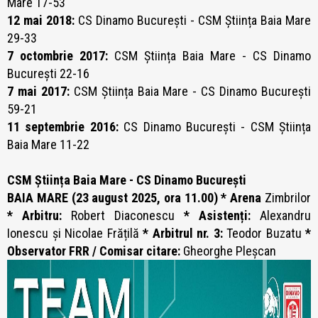
Mare 17-53
12 mai 2018:
CS Dinamo București - CSM Știința Baia Mare
29-33
7 octombrie 2017:
CSM Știința Baia Mare - CS Dinamo
București 22-16
7 mai 2017:
CSM Știința Baia Mare - CS Dinamo București
59-21
11 septembrie 2016:
CS Dinamo București - CSM Știința
Baia Mare 11-22
CSM Știința Baia Mare - CS Dinamo București
BAIA MARE (23 august 2025, ora 11.00) * Arena
Zimbrilor
* Arbitru:
Robert Diaconescu
* Asistenți:
Alexandru
Ionescu și Nicolae Frățilă
* Arbitrul nr. 3:
Teodor Buzatu
*
Observator FRR / Comisar citare:
Gheorghe Pleșcan