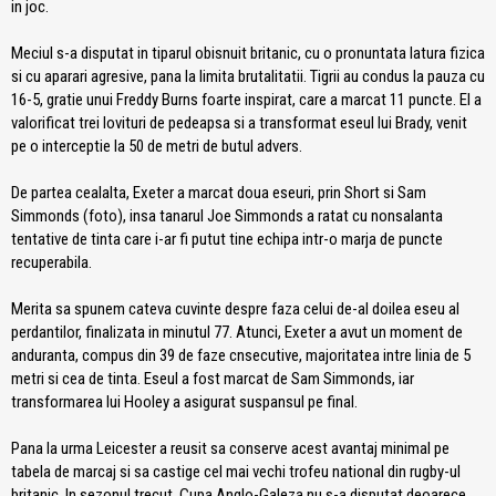
in joc.
Meciul s-a disputat in tiparul obisnuit britanic, cu o pronuntata latura fizica
si cu aparari agresive, pana la limita brutalitatii. Tigrii au condus la pauza cu
16-5, gratie unui Freddy Burns foarte inspirat, care a marcat 11 puncte. El a
valorificat trei lovituri de pedeapsa si a transformat eseul lui Brady, venit
pe o interceptie la 50 de metri de butul advers.
De partea cealalta, Exeter a marcat doua eseuri, prin Short si Sam
Simmonds (foto), insa tanarul Joe Simmonds a ratat cu nonsalanta
tentative de tinta care i-ar fi putut tine echipa intr-o marja de puncte
recuperabila.
Merita sa spunem cateva cuvinte despre faza celui de-al doilea eseu al
perdantilor, finalizata in minutul 77. Atunci, Exeter a avut un moment de
anduranta, compus din 39 de faze cnsecutive, majoritatea intre linia de 5
metri si cea de tinta. Eseul a fost marcat de Sam Simmonds, iar
transformarea lui Hooley a asigurat suspansul pe final.
Pana la urma Leicester a reusit sa conserve acest avantaj minimal pe
tabela de marcaj si sa castige cel mai vechi trofeu national din rugby-ul
britanic. In sezonul trecut, Cupa Anglo-Galeza nu s-a disputat deoarece