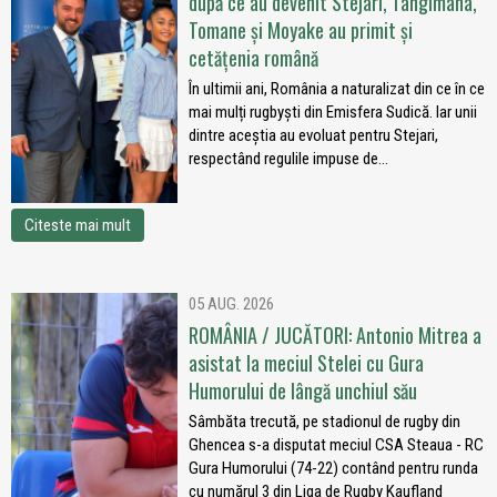
după ce au devenit Stejari, Tangimana,
Tomane și Moyake au primit și
cetățenia română
În ultimii ani, România a naturalizat din ce în ce
mai mulți rugbyști din Emisfera Sudică. Iar unii
dintre aceștia au evoluat pentru Stejari,
respectând regulile impuse de...
Citeste mai mult
05 AUG. 2026
ROMÂNIA / JUCĂTORI: Antonio Mitrea a
asistat la meciul Stelei cu Gura
Humorului de lângă unchiul său
Sâmbăta trecută, pe stadionul de rugby din
Ghencea s-a disputat meciul CSA Steaua - RC
Gura Humorului (74-22) contând pentru runda
cu numărul 3 din Liga de Rugby Kaufland