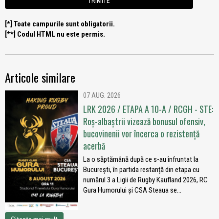
[*] Toate campurile sunt obligatorii.
[**] Codul HTML nu este permis.
Articole similare
07 AUG. 2026
LRK 2026 / ETAPA A 10-A / RCGH - STE:
Roș-albaștrii vizează bonusul ofensiv,
bucovinenii vor încerca o rezistență
acerbă
La o săptămână după ce s-au înfruntat la
București, în partida restanță din etapa cu
numărul 3 a Ligii de Rugby Kaufland 2026, RC
Gura Humorului și CSA Steaua se...