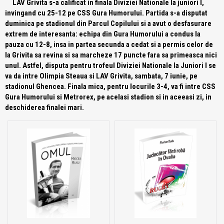
LAV Grivita s-a calificat in finala Diviziei Nationale la juniori I,
invingand cu 25-12 pe CSS Gura Humorului. Partida s-a disputat
duminica pe stadionul din Parcul Copilului si a avut o desfasurare
extrem de interesanta: echipa din Gura Humorului a condus la
pauza cu 12-8, insa in partea secunda a cedat si a permis celor de
la Grivita sa revina si sa marcheze 17 puncte fara sa primeasca nici
unul. Astfel, disputa pentru trofeul Diviziei Nationale la Juniori I se
va da intre Olimpia Steaua si LAV Grivita, sambata, 7 iunie, pe
stadionul Ghencea. Finala mica, pentru locurile 3-4, va fi intre CSS
Gura Humorului si Metrorex, pe acelasi stadion si in aceeasi zi, in
deschiderea finalei mari.