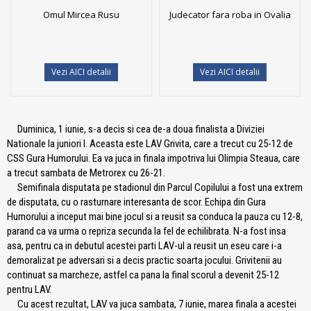
Omul Mircea Rusu
Judecator fara roba in Ovalia
Vezi AICI detalii
Vezi AICI detalii
Duminica, 1 iunie, s-a decis si cea de-a doua finalista a Diviziei
Nationale la juniori I. Aceasta este LAV Grivita, care a trecut cu 25-12 de
CSS Gura Humorului. Ea va juca in finala impotriva lui Olimpia Steaua, care
a trecut sambata de Metrorex cu 26-21.
Semifinala disputata pe stadionul din Parcul Copilului a fost una extrem
de disputata, cu o rasturnare interesanta de scor. Echipa din Gura
Humorului a inceput mai bine jocul si a reusit sa conduca la pauza cu 12-8,
parand ca va urma o repriza secunda la fel de echilibrata. N-a fost insa
asa, pentru ca in debutul acestei parti LAV-ul a reusit un eseu care i-a
demoralizat pe adversari si a decis practic soarta jocului. Grivitenii au
continuat sa marcheze, astfel ca pana la final scorul a devenit 25-12
pentru LAV.
Cu acest rezultat, LAV va juca sambata, 7 iunie, marea finala a acestei