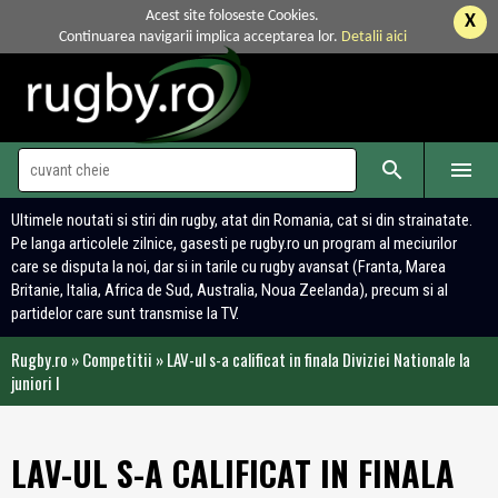
Acest site foloseste Cookies.
X
Continuarea navigarii implica acceptarea lor.
Detalii aici


Ultimele noutati si stiri din rugby, atat din Romania, cat si din strainatate.
Pe langa articolele zilnice, gasesti pe rugby.ro un program al meciurilor
care se disputa la noi, dar si in tarile cu rugby avansat (Franta, Marea
Britanie, Italia, Africa de Sud, Australia, Noua Zeelanda), precum si al
partidelor care sunt transmise la TV.
Rugby.ro
»
Competitii
»
LAV-ul s-a calificat in finala Diviziei Nationale la
juniori I
LAV-UL S-A CALIFICAT IN FINALA