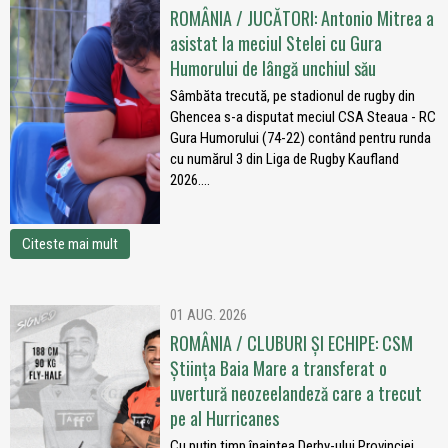
ROMÂNIA / JUCĂTORI: Antonio Mitrea a
asistat la meciul Stelei cu Gura
Humorului de lângă unchiul său
Sâmbăta trecută, pe stadionul de rugby din
Ghencea s-a disputat meciul CSA Steaua - RC
Gura Humorului (74-22) contând pentru runda
cu numărul 3 din Liga de Rugby Kaufland
2026....
Citeste mai mult
01 AUG. 2026
ROMÂNIA / CLUBURI ȘI ECHIPE: CSM
Știința Baia Mare a transferat o
uvertură neozeelandeză care a trecut
pe al Hurricanes
Cu puțin timp înaintea Derby-ului Provinciei,