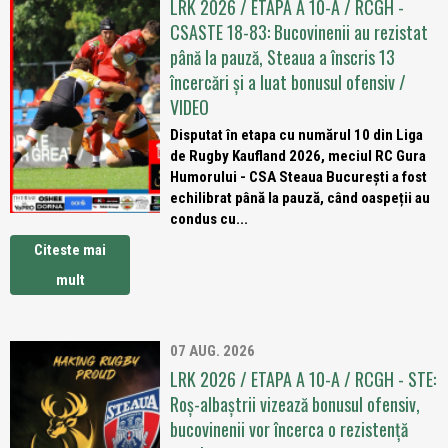
LRK 2026 / ETAPA A 10-A / RCGH -
CSASTE 18-83: Bucovinenii au rezistat
până la pauză, Steaua a înscris 13
încercări și a luat bonusul ofensiv /
VIDEO
Disputat în etapa cu numărul 10 din Liga
de Rugby Kaufland 2026, meciul RC Gura
Humorului - CSA Steaua București a fost
echilibrat până la pauză, când oaspeții au
condus cu...
Citeste mai
mult
07 AUG. 2026
LRK 2026 / ETAPA A 10-A / RCGH - STE:
Roș-albaștrii vizează bonusul ofensiv,
bucovinenii vor încerca o rezistență