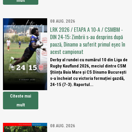
mult
08 AUG. 2026
LRK 2026 / ETAPA A 10-A / CSMBM -
DIN 24-15: Zimbrii s-au desprins după
pauză, Dinamo a suferit primul eșec în
acest campionat
Derby al rundei cu numărul 10 din Liga de
Rugby Kaufland 2026, meciul dintre CSM
Știința Baia Mare și CS Dinamo București
s-a încheiat cu victoria formației gazdă,
24-15 (7-3). Raportul...
Citeste mai
mult
08 AUG. 2026