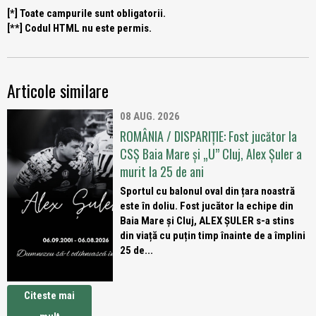
[*] Toate campurile sunt obligatorii.
[**] Codul HTML nu este permis.
Articole similare
08 AUG. 2026
ROMÂNIA / DISPARIȚIE: Fost jucător la
CSȘ Baia Mare și „U” Cluj, Alex Șuler a
murit la 25 de ani
Sportul cu balonul oval din țara noastră
este în doliu. Fost jucător la echipe din
Baia Mare și Cluj, ALEX ȘULER s-a stins
din viață cu puțin timp înainte de a împlini
25 de...
Citeste mai