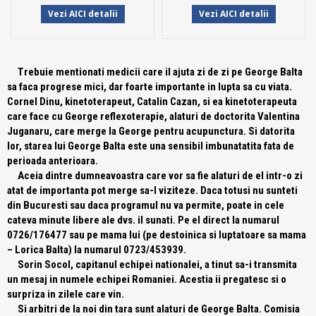
Vezi AICI detalii
Vezi AICI detalii
Trebuie mentionati medicii care il ajuta zi de zi pe George Balta
sa faca progrese mici, dar foarte importante in lupta sa cu viata.
Cornel Dinu, kinetoterapeut, Catalin Cazan, si ea kinetoterapeuta
care face cu George reflexoterapie, alaturi de doctorita Valentina
Juganaru, care merge la George pentru acupunctura. Si datorita
lor, starea lui George Balta este una sensibil imbunatatita fata de
perioada anterioara.
Aceia dintre dumneavoastra care vor sa fie alaturi de el intr-o zi
atat de importanta pot merge sa-l viziteze. Daca totusi nu sunteti
din Bucuresti sau daca programul nu va permite, poate in cele
cateva minute libere ale dvs. il sunati. Pe el direct la numarul
0726/176477 sau pe mama lui (pe destoinica si luptatoare sa mama
– Lorica Balta) la numarul 0723/453939.
Sorin Socol, capitanul echipei nationalei, a tinut sa-i transmita
un mesaj in numele echipei Romaniei. Acestia ii pregatesc si o
surpriza in zilele care vin.
Si arbitri de la noi din tara sunt alaturi de George Balta. Comisia