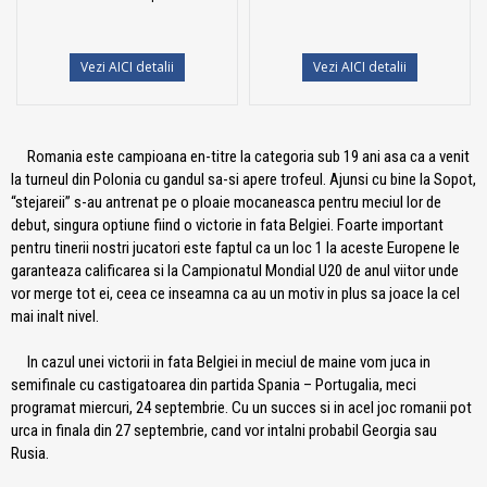
Vezi AICI detalii
Vezi AICI detalii
Romania este campioana en-titre la categoria sub 19 ani asa ca a venit
la turneul din Polonia cu gandul sa-si apere trofeul. Ajunsi cu bine la Sopot,
“stejareii” s-au antrenat pe o ploaie mocaneasca pentru meciul lor de
debut, singura optiune fiind o victorie in fata Belgiei. Foarte important
pentru tinerii nostri jucatori este faptul ca un loc 1 la aceste Europene le
garanteaza calificarea si la Campionatul Mondial U20 de anul viitor unde
vor merge tot ei, ceea ce inseamna ca au un motiv in plus sa joace la cel
mai inalt nivel.
In cazul unei victorii in fata Belgiei in meciul de maine vom juca in
semifinale cu castigatoarea din partida Spania – Portugalia, meci
programat miercuri, 24 septembrie. Cu un succes si in acel joc romanii pot
urca in finala din 27 septembrie, cand vor intalni probabil Georgia sau
Rusia.