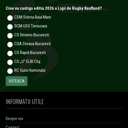
Cine va castiga editia 2026 a Ligii de Rugby Kaufland?
CSM Stiinta Baia Mare
SCM USV Timisoara
CS Dinamo Bucuresti
CSA Steaua Bucuresti
CS Rapid Bucuresti
CS „U” ELBI Cluj
RC Gura Humorului
INFORMATII UTILE
Despre noi
Contact