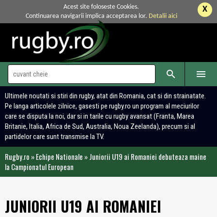
Acest site foloseste Cookies.
X
Continuarea navigarii implica acceptarea lor.
Detalii aici


Ultimele noutati si stiri din rugby, atat din Romania, cat si din strainatate.
Pe langa articolele zilnice, gasesti pe rugby.ro un program al meciurilor
care se disputa la noi, dar si in tarile cu rugby avansat (Franta, Marea
Britanie, Italia, Africa de Sud, Australia, Noua Zeelanda), precum si al
partidelor care sunt transmise la TV.
Rugby.ro
»
Echipe Nationale
»
Juniorii U19 ai Romaniei debuteaza maine
la Campionatul European
JUNIORII U19 AI ROMANIEI