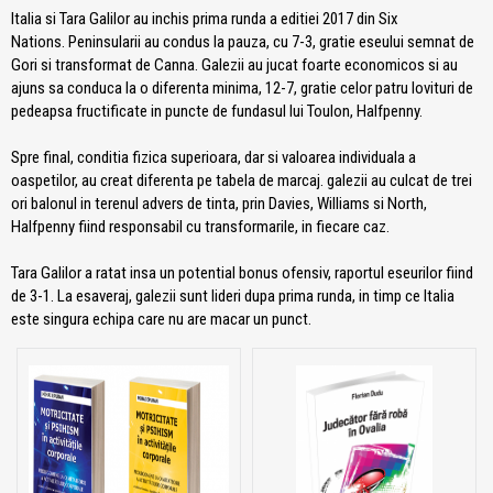
Italia si Tara Galilor au inchis prima runda a editiei 2017 din Six
Nations. Peninsularii au condus la pauza, cu 7-3, gratie eseului semnat de
Gori si transformat de Canna. Galezii au jucat foarte economicos si au
ajuns sa conduca la o diferenta minima, 12-7, gratie celor patru lovituri de
pedeapsa fructificate in puncte de fundasul lui Toulon, Halfpenny.
Spre final, conditia fizica superioara, dar si valoarea individuala a
oaspetilor, au creat diferenta pe tabela de marcaj. galezii au culcat de trei
ori balonul in terenul advers de tinta, prin Davies, Williams si North,
Halfpenny fiind responsabil cu transformarile, in fiecare caz.
Tara Galilor a ratat insa un potential bonus ofensiv, raportul eseurilor fiind
de 3-1. La esaveraj, galezii sunt lideri dupa prima runda, in timp ce Italia
este singura echipa care nu are macar un punct.