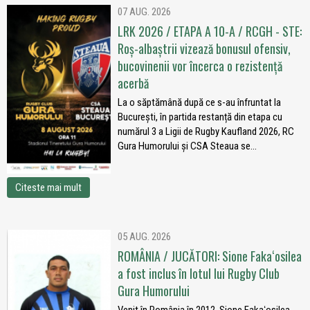
07 AUG. 2026
LRK 2026 / ETAPA A 10-A / RCGH - STE:
Roș-albaștrii vizează bonusul ofensiv,
bucovinenii vor încerca o rezistență
acerbă
La o săptămână după ce s-au înfruntat la
București, în partida restanță din etapa cu
numărul 3 a Ligii de Rugby Kaufland 2026, RC
Gura Humorului și CSA Steaua se...
Citeste mai mult
05 AUG. 2026
ROMÂNIA / JUCĂTORI: Sione Fakaʻosilea
a fost inclus în lotul lui Rugby Club
Gura Humorului