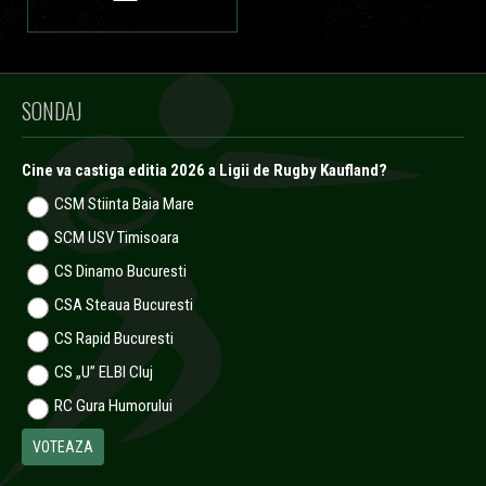
SONDAJ
Cine va castiga editia 2026 a Ligii de Rugby Kaufland?
CSM Stiinta Baia Mare
SCM USV Timisoara
CS Dinamo Bucuresti
CSA Steaua Bucuresti
CS Rapid Bucuresti
CS „U” ELBI Cluj
RC Gura Humorului