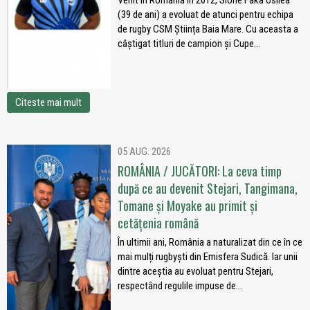
Venit în România în 2012, Sione Fakaʻosilea
(39 de ani) a evoluat de atunci pentru echipa
de rugby CSM Știința Baia Mare. Cu aceasta a
câștigat titluri de campion și Cupe...
Citeste mai mult
05 AUG. 2026
ROMÂNIA / JUCĂTORI: La ceva timp
după ce au devenit Stejari, Tangimana,
Tomane și Moyake au primit și
cetățenia română
În ultimii ani, România a naturalizat din ce în ce
mai mulți rugbyști din Emisfera Sudică. Iar unii
dintre aceștia au evoluat pentru Stejari,
respectând regulile impuse de...