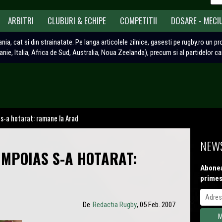
ARBITRI
CLUBURI & ECHIPE
COMPETITII
DOSARE - MECI
ania, cat si din strainatate. Pe langa articolele zilnice, gasesti pe rugby.ro un p
tanie, Italia, Africa de Sud, Australia, Noua Zeelanda), precum si al partidelor c
 s-a hotarat: ramane la Arad
NEWS
IMPOIAS S-A HOTARAT:
Abonea
primes
De
Redactia Rugby
, 05 Feb. 2007