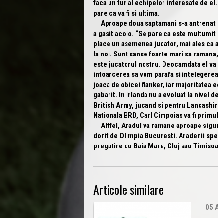
faca un tur al echipelor interesate de el. 
pare ca va fi si ultima.
Aproape doua saptamani s-a antrenat C
a gasit acolo.
“Se pare ca este multumit d
place un asemenea jucator, mai ales ca a
la noi. Sunt sanse foarte mari sa ramana
este jucatorul nostru. Deocamdata el va m
intoarcerea sa vom parafa si intelegerea
joaca de obicei flanker, iar majoritatea 
gabarit. In Irlanda nu a evoluat la nivel d
British Army, jucand si pentru Lancashir
Nationala BRD, Carl Cimpoias va fi primul
Altfel, Aradul va ramane aproape sigur f
dorit de Olimpia Bucuresti. Aradenii sp
pregatire cu Baia Mare, Cluj sau Timisoar
Articole similare
05 