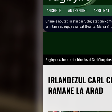
ANCHETE
ANTRENORI
ARBITRAJ
Ultimele noutati si stiri din rugby, atat din Rom
si in tarile cu rugby avansat (Franta, Marea Bri
Rugby.ro
»
Jucatori
»
Irlandezul Carl Cimpoias
IRLANDEZUL CARL C
RAMANE LA ARAD