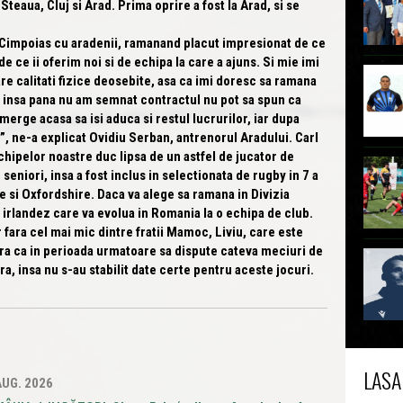
Steaua, Cluj si Arad. Prima oprire a fost la Arad, si se
impoias cu aradenii, ramanand placut impresionat de ce
e ce ii oferim noi si de echipa la care a ajuns. Si mie imi
re calitati fizice deosebite, asa ca imi doresc sa ramana
, insa pana nu am semnat contractul nu pot sa spun ca
erge acasa sa isi aduca si restul lucrurilor, iar dupa
”
, ne-a explicat Ovidiu Serban, antrenorul Aradului. Carl
echipelor noastre duc lipsa de un astfel de jucator de
e seniori, insa a fost inclus in selectionata de rugby in 7 a
e si Oxfordshire. Daca va alege sa ramana in Divizia
 irlandez care va evolua in Romania la o echipa de club.
ara cel mai mic dintre fratii Mamoc, Liviu, care este
era ca in perioada urmatoare sa dispute cateva meciuri de
a, insa nu s-au stabilit date certe pentru aceste jocuri.
LASA
AUG. 2026