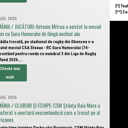
[*] Toa
[**] C
AUG. 2026
ÂNIA / JUCĂTORI: Antonio Mitrea a asistat la meciul
lei cu Gura Humorului de lângă unchiul său
băta trecută, pe stadionul de rugby din Ghencea s-a
putat meciul CSA Steaua - RC Gura Humorului (74-
 contând pentru runda cu numărul 3 din Liga de Rugby
land 2026....
Citeste mai
mult
AUG. 2026
ÂNIA / CLUBURI ȘI ECHIPE: CSM Știința Baia Mare a
nsferat o uvertură neozeelandeză care a trecut pe al
ricanes
uțin timp înaintea Derby-ului Provinciei, CSM Știința Baia