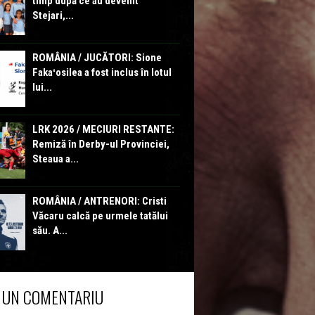
timp după ce au devenit
Stejari,...
ROMÂNIA / JUCĂTORI: Sione
Fakaʻosilea a fost inclus în lotul
lui...
LRK 2026 / MECIURI RESTANTE:
Remiză în Derby-ul Provinciei,
Steaua a...
ROMÂNIA / ANTRENORI: Cristi
Văcaru calcă pe urmele tatălui
său. A...
 UN COMENTARIU