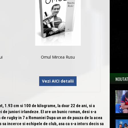
ui
Omul Mircea Rusu
NOUTAT
Vezi AICI detalii
 1.93 cm si 100 de kilograme, la doar 22 de ani, si a
tei de juniori irlandeze. El are un bunic roman, desi s-a
ala de rugby in 7 a Romaniei Dupa un an de pauza de la acea
s sa incerce si echipele de club, asa ca s-a intors decis sa