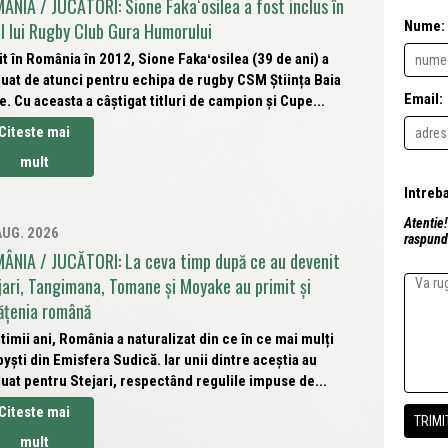
ÂNIA / JUCĂTORI: Sione Fakaʻosilea a fost inclus în
Nume:
ul lui Rugby Club Gura Humorului
t în România în 2012, Sione Fakaʻosilea (39 de ani) a
uat de atunci pentru echipa de rugby CSM Știința Baia
Email:
. Cu aceasta a câștigat titluri de campion și Cupe...
Citeste mai
mult
Atentie!
AUG. 2026
raspunde
ÂNIA / JUCĂTORI: La ceva timp după ce au devenit
jari, Tangimana, Tomane și Moyake au primit și
ățenia română
ltimii ani, România a naturalizat din ce în ce mai mulți
yști din Emisfera Sudică. Iar unii dintre aceștia au
uat pentru Stejari, respectând regulile impuse de...
Citeste mai
mult