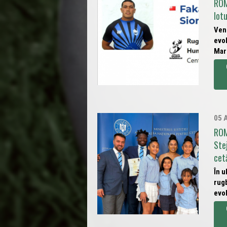
ROM
lot
Veni
evol
Mare
05 
ROM
Ste
cet
În u
rugb
evol