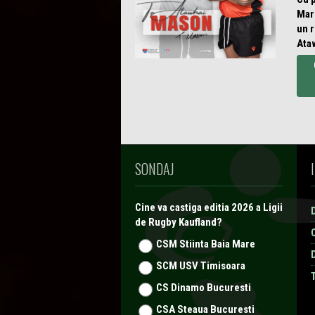
Mare
un 
Ataw
SONDAJ
Cine va castiga editia 2026 a Ligii
de Rugby Kaufland?
CSM Stiinta Baia Mare
SCM USV Timisoara
CS Dinamo Bucuresti
CSA Steaua Bucuresti