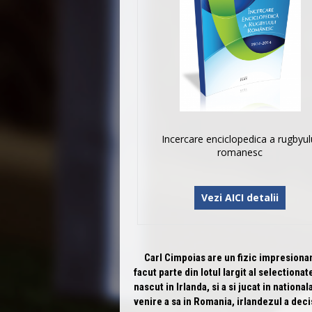
Incercare enciclopedica a rugbyul
romanesc
Vezi AICI detalii
Carl Cimpoias are un fizic impresionant,
facut parte din lotul largit al selectiona
nascut in Irlanda, si a si jucat in nation
venire a sa in Romania, irlandezul a deci