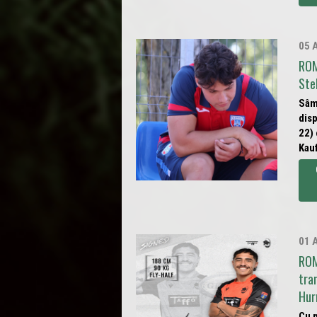
05 
ROM
Ste
Sâm
dis
22)
Kauf
01 
ROM
tra
Hur
Cu p