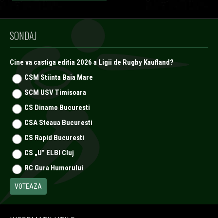
SONDAJ
Cine va castiga editia 2026 a Ligii de Rugby Kaufland?
CSM Stiinta Baia Mare
SCM USV Timisoara
CS Dinamo Bucuresti
CSA Steaua Bucuresti
CS Rapid Bucuresti
CS „U” ELBI Cluj
RC Gura Humorului