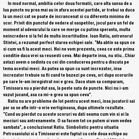
In mod normal, ambitia celor doua formatii, care alta sansa de a
lua puncte nu prea mai au in afara acestei partide, ar trebui sa duca
la un meci cat se poate de incrancenat si cu diferenta minima de
scor. Privit din punctul de vedere al oaspetilor, jocul pare un fel de
moment al adevarului la care se merge cu putina speranta, multa
neincredere si la fel de multa incertitudine. Ioan Ratiu, antrenorul
Stintei, a rezumat perfect starea echipei sale.
“Ma abtin sa spun ce
si cum va fi la acest meci. Noi ne vom prezenta, ceea ce este prima
conditie daca vrei sa reusesti ceva. Mai departe insa, nu stiu…Chiar
astazi avem o sedinta cu cei din conducerea pentru a discuta pe
tema acestui meci. As putea sa spun ca sunt increzator, insa
increzator trebuie sa fii cand te bazezi pe ceva, ori dupa scorurile
pe care le-am inregistrat noi e greu. Daca stam sa comparam,
Timisoara nu a pierdut asa, la peste suta de puncte. Nici nu i-am
vazut jucand, asa ca mi-e greu sa spun ceva”
.
Ratiu nu are probleme de lot pentru acest meci, insa jucatorii sai
par sa se afle intr-o vrie vertiginoasa, dupa ultimele rezultate.
“Cand au pierdut cu aceste scoruri va dati seama cum vin si ei la
meciuri sau antrenamente. O sa facem tot ce putem si vom vedea
sambata”
, a concluzionat Ratiu. Simbolistic pentru situatia
Petrosaniului si a Timisoarei este faptul ca cele doua echipe au