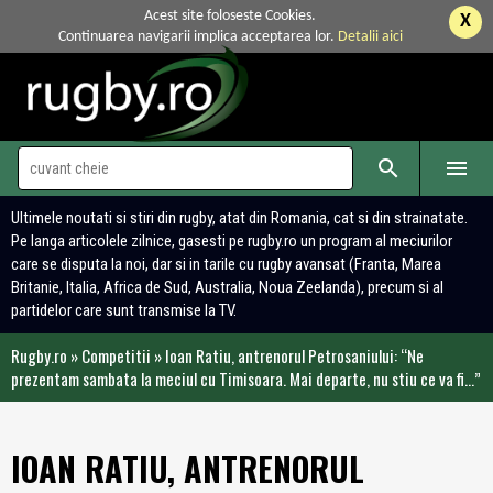
Acest site foloseste Cookies.
X
Continuarea navigarii implica acceptarea lor.
Detalii aici


Ultimele noutati si stiri din rugby, atat din Romania, cat si din strainatate.
Pe langa articolele zilnice, gasesti pe rugby.ro un program al meciurilor
care se disputa la noi, dar si in tarile cu rugby avansat (Franta, Marea
Britanie, Italia, Africa de Sud, Australia, Noua Zeelanda), precum si al
partidelor care sunt transmise la TV.
Rugby.ro
»
Competitii
»
Ioan Ratiu, antrenorul Petrosaniului: “Ne
prezentam sambata la meciul cu Timisoara. Mai departe, nu stiu ce va fi…”
IOAN RATIU, ANTRENORUL