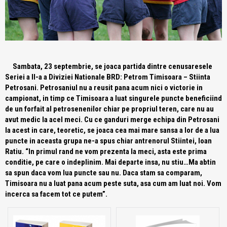
Sambata, 23 septembrie, se joaca partida dintre cenusaresele
Seriei a II-a a Diviziei Nationale BRD: Petrom Timisoara – Stiinta
Petrosani. Petrosaniul nu a reusit pana acum nici o victorie in
campionat, in timp ce Timisoara a luat singurele puncte beneficiind
de un forfait al petrosenenilor chiar pe propriul teren, care nu au
avut medic la acel meci. Cu ce ganduri merge echipa din Petrosani
la acest in care, teoretic, se joaca cea mai mare sansa a lor de a lua
puncte in aceasta grupa ne-a spus chiar antrenorul Stiintei, Ioan
Ratiu. “In primul rand ne vom prezenta la meci, asta este prima
conditie, pe care o indeplinim. Mai departe insa, nu stiu…Ma abtin
sa spun daca vom lua puncte sau nu. Daca stam sa comparam,
Timisoara nu a luat pana acum peste suta, asa cum am luat noi. Vom
incerca sa facem tot ce putem”.