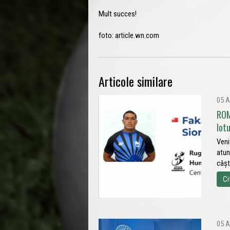
Mult succes!
foto: article.wn.com
Articole similare
05 A
ROM
lot
Veni
atun
câșt
Ci
05 A