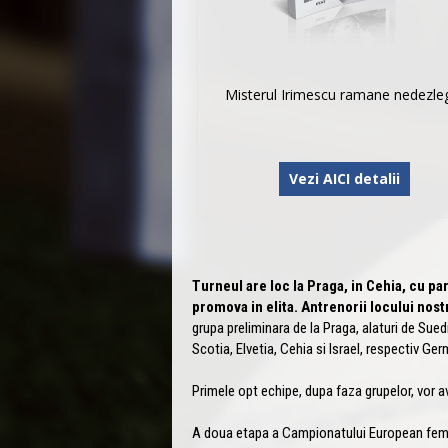
Misterul Irimescu ramane nedezle
Vezi AICI detalii
Turneul are loc la Praga, in Cehia, cu pa
promova in elita. Antrenorii locului nos
grupa preliminara de la Praga, alaturi de Suedi
Scotia, Elvetia, Cehia si Israel, respectiv G
Primele opt echipe, dupa faza grupelor, vor ava
A doua etapa a Campionatului European femin