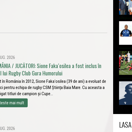
UG. 2026
ÂNIA / JUCĂTORI: Sione Fakaʻosilea a fost inclus în
ul lui Rugby Club Gura Humorului
t în România în 2012, Sione Fakaʻosilea (39 de ani) a evoluat de
ci pentru echipa de rugby CSM Știința Baia Mare. Cu aceasta a
igat titluri de campion și Cupe...
teste mai mult
LASA
UG. 2026