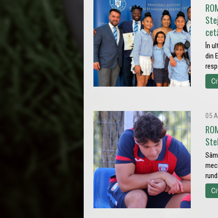
ROM
Ste
cet
În u
din 
resp
Ci
05 A
ROM
Ste
Sâmb
meci
rund
Ci