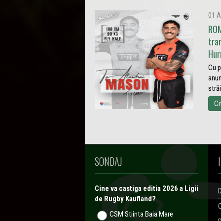
01 A
ROM
tra
Hur
Cu p
anun
stră
Ci
SONDAJ
Cine va castiga editia 2026 a Ligii
de Rugby Kaufland?
CSM Stiinta Baia Mare