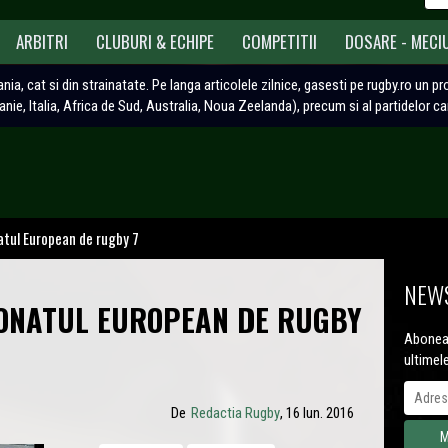
ARBITRI
CLUBURI & ECHIPE
COMPETITII
DOSARE - MECI
ania, cat si din strainatate. Pe langa articolele zilnice, gasesti pe rugby.ro un p
tanie, Italia, Africa de Sud, Australia, Noua Zeelanda), precum si al partidelor c
atul European de rugby 7
NEWS
IONATUL EUROPEAN DE RUGBY
Aboneaz
ultimel
De
Redactia Rugby
, 16 Iun. 2016