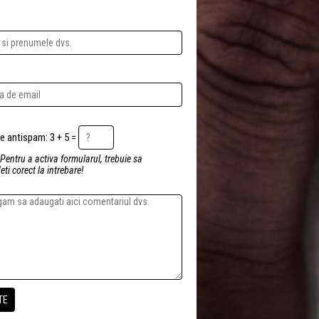
Intrebare antispam: 3 + 5 =
 Pentru a activa formularul, trebuie sa
ti corect la intrebare!