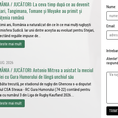
ÂNIA / JUCĂTORI: La ceva timp după ce au devenit
Nume:
jari, Tangimana, Tomane și Moyake au primit și
ățenia română
ltimii ani, România a naturalizat din ce în ce mai mulți rugbyști
Email:
Emisfera Sudică. Iar unii dintre aceștia au evoluat pentru Stejari,
ectând regulile impuse de...
teste mai mult
Atentie!
UG. 2026
raspunde
ÂNIA / JUCĂTORI: Antonio Mitrea a asistat la meciul
lei cu Gura Humorului de lângă unchiul său
ăta trecută, pe stadionul de rugby din Ghencea s-a disputat
ul CSA Steaua - RC Gura Humorului (74-22) contând pentru
a cu numărul 3 din Liga de Rugby Kaufland 2026....
teste mai mult