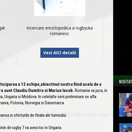
gat
Incercare enciclopedica a rugbyului
romanesc
Vezi AICI detalii
NOUTAT
rticiparea a 12 echipe,obiectivul nostru fiind acela de a
tru sunt Claudiu Dumitru si Marius Iacob.
Romania va juca, in
a, Ungaria si Moldova. In celelalte serii preliminare se afla
ermania, Polonia, Norvegia si Danemarca.
nsa in sferturile de finala ale turneului.
in de rugby 7 va avea loc in Ungaria.