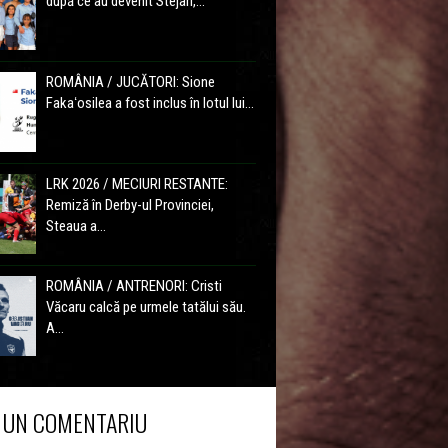
după ce au devenit Stejari,...
ROMÂNIA / JUCĂTORI: Sione
Fakaʻosilea a fost inclus în lotul lui...
LRK 2026 / MECIURI RESTANTE:
Remiză în Derby-ul Provinciei,
Steaua a...
ROMÂNIA / ANTRENORI: Cristi
Văcaru calcă pe urmele tatălui său.
A...
 UN COMENTARIU