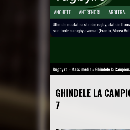
ANCHETE
ANTRENORI
ARBITRAJ
Ultimele noutati si stiri din rugby, atat din Rom
si in tarile cu rugby avansat (Franta, Marea Bri
Rugby.ro
»
Mass-media
»
Ghindele la Campion
GHINDELE LA CAMP
7