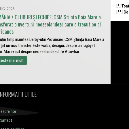
[*] Toa
UG. 2026
[**] C
ÂNIA / CLUBURI ȘI ECHIPE: CSM Știința Baia Mare a
nsferat o uvertură neozeelandeză care a trecut pe al
ricanes
uțin timp înaintea Derby-ului Provinciei, CSM Știința Baia Mare a
țat un nou transfer. Este vorba, desigur, despre un rugbyst
in. Mai exact despre neozeelandezul Te Atawhai...
teste mai mult
INFORMATII UTILE
Despre noi
Contact