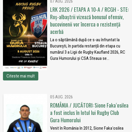
07 AUG. 2026
LRK 2026 / ETAPA A 10-A / RCGH - STE:
Roș-albaștrii vizează bonusul ofensiv,
bucovinenii vor încerca o rezistență
acerbă
La o săptămână după ce s-au înfruntat la
București, în partida restanță din etapa cu
numărul 3 a Ligii de Rugby Kaufland 2026, RC
Gura Humorului și CSA Steaua se...
Citeste mai mult
05 AUG. 2026
ROMÂNIA / JUCĂTORI: Sione Fakaʻosilea
a fost inclus în lotul lui Rugby Club
Gura Humorului
Venit în România în 2012, Sione Fakaʻosilea