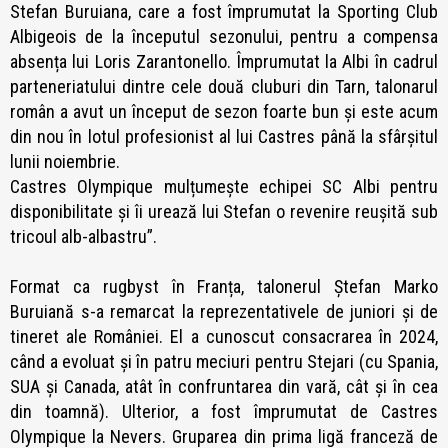
Stefan Buruiana, care a fost împrumutat la Sporting Club
Albigeois de la începutul sezonului, pentru a compensa
absența lui Loris Zarantonello. Împrumutat la Albi în cadrul
parteneriatului dintre cele două cluburi din Tarn, talonarul
român a avut un început de sezon foarte bun și este acum
din nou în lotul profesionist al lui Castres până la sfârșitul
lunii noiembrie.
Castres Olympique mulțumește echipei SC Albi pentru
disponibilitate și îi urează lui Stefan o revenire reușită sub
tricoul alb-albastru”.
Format ca rugbyst în Franța, talonerul Ștefan Marko
Buruiană s-a remarcat la reprezentativele de juniori și de
tineret ale României. El a cunoscut consacrarea în 2024,
când a evoluat și în patru meciuri pentru Stejari (cu Spania,
SUA și Canada, atât în confruntarea din vară, cât și în cea
din toamnă). Ulterior, a fost împrumutat de Castres
Olympique la Nevers. Gruparea din prima ligă franceză de