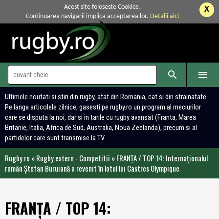
Acest site foloseste Cookies.
X
Continuarea navigarii implica acceptarea lor.
Detalii aici


Ultimele noutati si stiri din rugby, atat din Romania, cat si din strainatate.
Pe langa articolele zilnice, gasesti pe rugby.ro un program al meciurilor
care se disputa la noi, dar si in tarile cu rugby avansat (Franta, Marea
Britanie, Italia, Africa de Sud, Australia, Noua Zeelanda), precum si al
partidelor care sunt transmise la TV.
Rugby.ro
»
Rugby extern - Competitii
»
FRANȚA / TOP 14: Internaționalul
român Ştefan Buruiană a revenit în lotul lui Castres Olympique
FRANȚA / TOP 14: