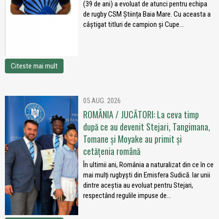
(39 de ani) a evoluat de atunci pentru echipa
de rugby CSM Știința Baia Mare. Cu aceasta a
câștigat titluri de campion și Cupe...
Citeste mai mult
05 AUG. 2026
ROMÂNIA / JUCĂTORI: La ceva timp
după ce au devenit Stejari, Tangimana,
Tomane și Moyake au primit și
cetățenia română
În ultimii ani, România a naturalizat din ce în ce
mai mulți rugbyști din Emisfera Sudică. Iar unii
dintre aceștia au evoluat pentru Stejari,
respectând regulile impuse de...