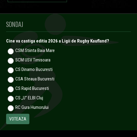
SONDAJ
Cine va castiga editia 2026 a Ligii de Rugby Kaufland?
CSM Stiinta Baia Mare
SCM USV Timisoara
CS Dinamo Bucuresti
CSA Steaua Bucuresti
CS Rapid Bucuresti
CS „U” ELBI Cluj
RC Gura Humorului