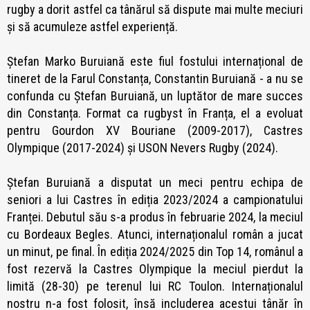
rugby a dorit astfel ca tânărul să dispute mai multe meciuri
și să acumuleze astfel experiență.
Ștefan Marko Buruiană este fiul fostului internațional de
tineret de la Farul Constanța, Constantin Buruiană - a nu se
confunda cu Ștefan Buruiană, un luptător de mare succes
din Constanța. Format ca rugbyst în Franța, el a evoluat
pentru Gourdon XV Bouriane (2009-2017), Castres
Olympique (2017-2024) și USON Nevers Rugby (2024).
Ștefan Buruiană a disputat un meci pentru echipa de
seniori a lui Castres în ediția 2023/2024 a campionatului
Franței. Debutul său s-a produs în februarie 2024, la meciul
cu Bordeaux Begles. Atunci, internaționalul român a jucat
un minut, pe final. În ediția 2024/2025 din Top 14, românul a
fost rezervă la Castres Olympique la meciul pierdut la
limită (28-30) pe terenul lui RC Toulon. Internaționalul
nostru n-a fost folosit, însă includerea acestui tânăr în