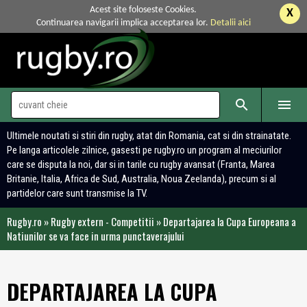
Acest site foloseste Cookies.
X
Continuarea navigarii implica acceptarea lor.
Detalii aici


Ultimele noutati si stiri din rugby, atat din Romania, cat si din strainatate.
Pe langa articolele zilnice, gasesti pe rugby.ro un program al meciurilor
care se disputa la noi, dar si in tarile cu rugby avansat (Franta, Marea
Britanie, Italia, Africa de Sud, Australia, Noua Zeelanda), precum si al
partidelor care sunt transmise la TV.
Rugby.ro
»
Rugby extern - Competitii
»
Departajarea la Cupa Europeana a
Natiunilor se va face in urma punctaverajului
DEPARTAJAREA LA CUPA