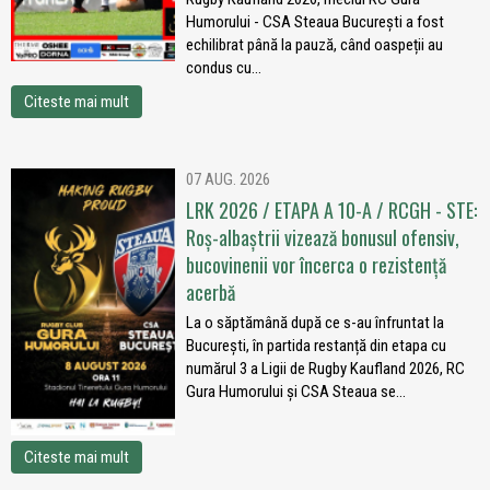
Humorului - CSA Steaua București a fost
echilibrat până la pauză, când oaspeții au
condus cu...
Citeste mai mult
07 AUG. 2026
LRK 2026 / ETAPA A 10-A / RCGH - STE:
Roș-albaștrii vizează bonusul ofensiv,
bucovinenii vor încerca o rezistență
acerbă
La o săptămână după ce s-au înfruntat la
București, în partida restanță din etapa cu
numărul 3 a Ligii de Rugby Kaufland 2026, RC
Gura Humorului și CSA Steaua se...
Citeste mai mult