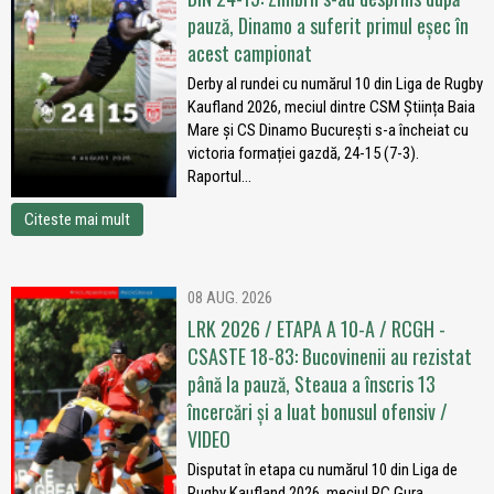
pauză, Dinamo a suferit primul eșec în
acest campionat
Derby al rundei cu numărul 10 din Liga de Rugby
Kaufland 2026, meciul dintre CSM Știința Baia
Mare și CS Dinamo București s-a încheiat cu
victoria formației gazdă, 24-15 (7-3).
Raportul...
Citeste mai mult
08 AUG. 2026
LRK 2026 / ETAPA A 10-A / RCGH -
CSASTE 18-83: Bucovinenii au rezistat
până la pauză, Steaua a înscris 13
încercări și a luat bonusul ofensiv /
VIDEO
Disputat în etapa cu numărul 10 din Liga de
Rugby Kaufland 2026, meciul RC Gura