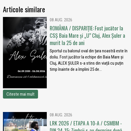
Articole similare
08 AUG. 2026
ROMÂNIA / DISPARIȚIE: Fost jucător la
CSȘ Baia Mare și „U” Cluj, Alex Șuler a
murit la 25 de ani
Sportul cu balonul oval din țara noastră este în
doliu. Fost jucător la echipe din Baia Mare și
Cluj, ALEX ȘULER s-a stins din viață cu puțin
timp înainte de a împlini 25 de...
Citeste mai mult
08 AUG. 2026
LRK 2026 / ETAPA A 10-A / CSMBM -
DIN 24-15: Zimbrii s-au desprins după