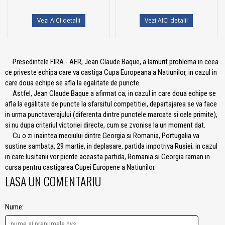
Vezi AICI detalii
Vezi AICI detalii
Presedintele FIRA - AER, Jean Claude Baque, a lamurit problema in ceea
ce priveste echipa care va castiga Cupa Europeana a Natiunilor, in cazul in
care doua echipe se afla la egalitate de puncte.
Astfel, Jean Claude Baque a afirmat ca, in cazul in care doua echipe se
afla la egalitate de puncte la sfarsitul competitiei, departajarea se va face
in urma punctaverajului (diferenta dintre punctele marcate si cele primite),
si nu dupa criteriul victoriei directe, cum se zvonise la un moment dat.
Cu o zi inaintea meciului dintre Georgia si Romania, Portugalia va
sustine sambata, 29 martie, in deplasare, partida impotriva Rusiei; in cazul
in care lusitanii vor pierde aceasta partida, Romania si Georgia raman in
cursa pentru castigarea Cupei Europene a Natiunilor.
LASA UN COMENTARIU
Nume: