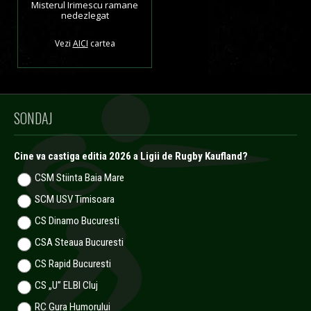
Misterul Irimescu ramane
nedezlegat
Vezi
AICI
cartea
SONDAJ
Cine va castiga editia 2026 a Ligii de Rugby Kaufland?
CSM Stiinta Baia Mare
SCM USV Timisoara
CS Dinamo Bucuresti
CSA Steaua Bucuresti
CS Rapid Bucuresti
CS „U” ELBI Cluj
RC Gura Humorului