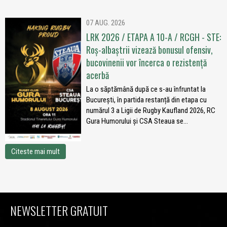
07 AUG. 2026
LRK 2026 / ETAPA A 10-A / RCGH - STE:
Roș-albaștrii vizează bonusul ofensiv,
bucovinenii vor încerca o rezistență
acerbă
La o săptămână după ce s-au înfruntat la
București, în partida restanță din etapa cu
numărul 3 a Ligii de Rugby Kaufland 2026, RC
Gura Humorului și CSA Steaua se...
Citeste mai mult
NEWSLETTER GRATUIT