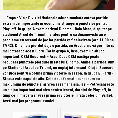
Etapa a V-a a Diviziei Nationale aduce sambata cateva partide
extrem de importante in economia strangerii punctelor pentru
Play-off. In grupa A avem derbyul Dinamo - Baia Mare, disputat pe
stadionul Arcul de Triumf mai ales pentru ca dinamovistii au o
probleme cu terenul de joc iar partida va fi televizata (ora 11:00 pe
TVR2). Dinamo a pierdut deja o partida, cu Arad, si nu-si permite sa
mai pateasca acest lucru. Tot in grupa A, insa, avem un alt joc
important: CSM Bucuresti - Arad. Daca CSM castiga poate
recupera punctele pierdute in fata lui Dinamo. Ambele partide sunt
pe Stadionul Arcul de Triumf, un cuplaj interesant. Cluj si Suceava
vor juca pentru a obtine prima victorie in sezon. In grupa B, Farul -
Steaua este capul de afis. Cele doua formatii sunt acum cu
maxiumum de puncte si ar vrea sa ramana asa. Iasi - Petrosani este
un alt joc important mai ales pentru ieseni, dornici de Play-off, in
timp ce Timisoara ar vrea prima ei victorie in fata celor din Barlad.
Aveti mai jos programul rundei.