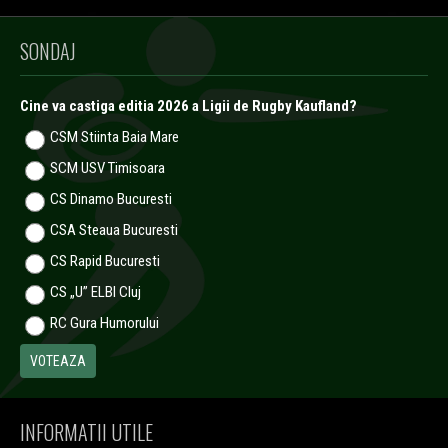
SONDAJ
Cine va castiga editia 2026 a Ligii de Rugby Kaufland?
CSM Stiinta Baia Mare
SCM USV Timisoara
CS Dinamo Bucuresti
CSA Steaua Bucuresti
CS Rapid Bucuresti
CS „U” ELBI Cluj
RC Gura Humorului
INFORMATII UTILE