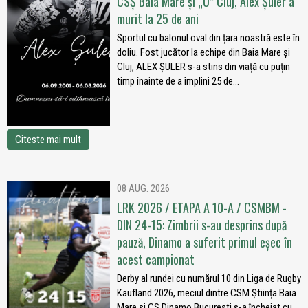
CSȘ Baia Mare și „U” Cluj, Alex Șuler a
murit la 25 de ani
Sportul cu balonul oval din țara noastră este în
doliu. Fost jucător la echipe din Baia Mare și
Cluj, ALEX ȘULER s-a stins din viață cu puțin
timp înainte de a împlini 25 de...
Citeste mai mult
08 AUG. 2026
LRK 2026 / ETAPA A 10-A / CSMBM -
DIN 24-15: Zimbrii s-au desprins după
pauză, Dinamo a suferit primul eșec în
acest campionat
Derby al rundei cu numărul 10 din Liga de Rugby
Kaufland 2026, meciul dintre CSM Știința Baia
Mare și CS Dinamo București s-a încheiat cu