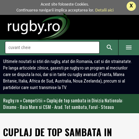
Acest site foloseste Cookies.
X
Continuarea navigarii implica acceptarea lor.
Detalii aici


Ultimele noutati si stiri din rugby, atat din Romania, cat si din strainatate.
Pe langa articolele zilnice, gasesti pe rugby.ro un program al meciurilor
care se disputa la noi, dar si in tarile cu rugby avansat (Franta, Marea
Britanie, Italia, Africa de Sud, Australia, Noua Zeelanda), precum si al
partidelor care sunt transmise la TV.
Rugby.ro
»
Competitii
»
Cuplaj de top sambata in Divizia Nationala:
Dinamo - Baia Mare si CSM - Arad. Tot sambata, Farul - Steaua
CUPLAJ DE TOP SAMBATA IN