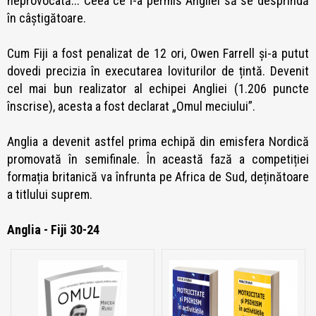
neprovocată... Ceea ce i-a permis Angliei să se desprindă
în câștigătoare.
Cum Fiji a fost penalizat de 12 ori, Owen Farrell și-a putut
dovedi precizia în executarea loviturilor de țintă. Devenit
cel mai bun realizator al echipei Angliei (1.206 puncte
înscrise), acesta a fost declarat „Omul meciului”.
Anglia a devenit astfel prima echipă din emisfera Nordică
promovată în semifinale. În această fază a competiției
formația britanică va înfrunta pe Africa de Sud, deținătoare
a titlului suprem.
Anglia - Fiji 30-24