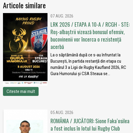
Articole similare
07 AUG. 2026
LRK 2026 / ETAPA A 10-A / RCGH - STE:
Roș-albaștrii vizează bonusul ofensiv,
bucovinenii vor încerca o rezistență
acerbă
La o săptămână după ce s-au înfruntat la
București, în partida restanță din etapa cu
numărul 3 a Ligii de Rugby Kaufland 2026, RC
Gura Humorului și CSA Steaua se...
Citeste mai mult
05 AUG. 2026
ROMÂNIA / JUCĂTORI: Sione Fakaʻosilea
a fost inclus în lotul lui Rugby Club