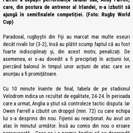
care, din postura de antrenor al Irlandei, n-a izbutit să
ajungă în semifinalele competiției. (Foto: Rugby World
Cup)
Paradoxal, rugbyștii din Fiji au marcat mai multe eseuri
decât rivalii lor (3-2), însă au plătit scump faptul că au fost
foarte indisciplinați și, din acest motiv, penalizați. De
asemenea, ei s-au dovedit a fi precipitați în acțiunii lor,
pierzând balonul în timpul unor acțiuni de atac care se
anunțau a fi promițătoare.
Cu 10 minute înainte de final, tabela de pe stadionul
Velodrom indica un rezultat de egalitate, 24-24. În perioada
care a urmat, Anglia a știut să controleze tactic disputa. Iar
Owen Farrell a izbutit un dropgol (min. 72) cu care echipa
lui s-a desprins din nou. Fijienii au reacționat. Au avut un
atac în minutul următor. Însă au comis din nou o eroare