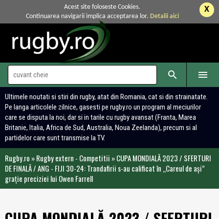
Acest site foloseste Cookies.
X
Continuarea navigarii implica acceptarea lor.
Detalii aici


Ultimele noutati si stiri din rugby, atat din Romania, cat si din strainatate.
Pe langa articolele zilnice, gasesti pe rugby.ro un program al meciurilor
care se disputa la noi, dar si in tarile cu rugby avansat (Franta, Marea
Britanie, Italia, Africa de Sud, Australia, Noua Zeelanda), precum si al
partidelor care sunt transmise la TV.
Rugby.ro
»
Rugby extern - Competitii
»
CUPA MONDIALĂ 2023 / SFERTURI
DE FINALĂ / ANG - FIJI 30-24: Trandafirii s-au calificat în „Careul de ași”
grație preciziei lui Owen Farrell
CUPA MONDIALĂ 2023 / SFERTURI