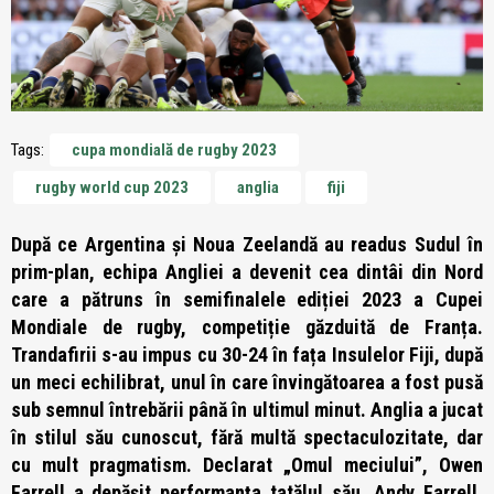
Tags:
cupa mondială de rugby 2023
rugby world cup 2023
anglia
fiji
După ce Argentina și Noua Zeelandă au readus Sudul în
prim-plan, echipa Angliei a devenit cea dintâi din Nord
care a pătruns în semifinalele ediției 2023 a Cupei
Mondiale de rugby, competiție găzduită de Franța.
Trandafirii s-au impus cu 30-24 în fața Insulelor Fiji, după
un meci echilibrat, unul în care învingătoarea a fost pusă
sub semnul întrebării până în ultimul minut. Anglia a jucat
în stilul său cunoscut, fără multă spectaculozitate, dar
cu mult pragmatism. Declarat „Omul meciului”, Owen
Farrell a depășit performanța tatălul său, Andy Farrell,