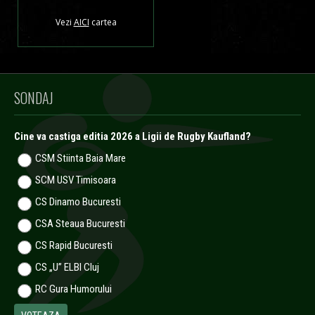
Vezi
AICI
cartea
SONDAJ
Cine va castiga editia 2026 a Ligii de Rugby Kaufland?
CSM Stiinta Baia Mare
SCM USV Timisoara
CS Dinamo Bucuresti
CSA Steaua Bucuresti
CS Rapid Bucuresti
CS „U” ELBI Cluj
RC Gura Humorului