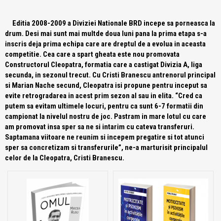
Editia 2008-2009 a Diviziei Nationale BRD incepe sa porneasca la
drum. Desi mai sunt mai multde doua luni pana la prima etapa s-a
inscris deja prima echipa care are dreptul de a evolua in aceasta
competitie. Cea care a spart gheata este nou promovata
Constructorul Cleopatra, formatia care a castigat Divizia A, liga
secunda, in sezonul trecut. Cu Cristi Branescu antrenorul principal
si Marian Nache secund, Cleopatra isi propune pentru inceput sa
evite retrogradarea in acest prim sezon al sau in elita. “Cred ca
putem sa evitam ultimele locuri, pentru ca sunt 6-7 formatii din
campionat la nivelul nostru de joc. Pastram in mare lotul cu care
am promovat insa sper sa ne si intarim cu cateva transferuri.
Saptamana viitoare ne reunim si incepem pregatire si tot atunci
sper sa concretizam si transferurile”, ne-a marturisit principalul
celor de la Cleopatra, Cristi Branescu.