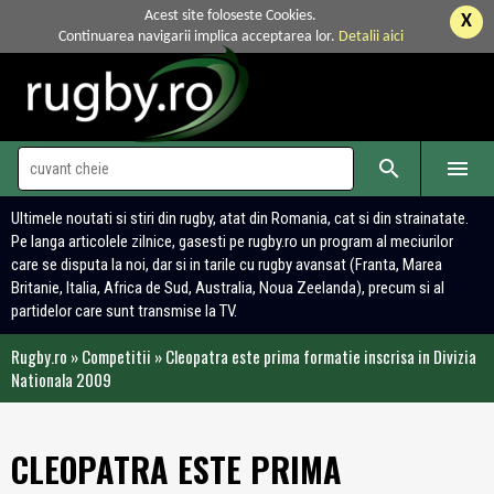
Acest site foloseste Cookies.
X
Continuarea navigarii implica acceptarea lor.
Detalii aici


Ultimele noutati si stiri din rugby, atat din Romania, cat si din strainatate.
Pe langa articolele zilnice, gasesti pe rugby.ro un program al meciurilor
care se disputa la noi, dar si in tarile cu rugby avansat (Franta, Marea
Britanie, Italia, Africa de Sud, Australia, Noua Zeelanda), precum si al
partidelor care sunt transmise la TV.
Rugby.ro
»
Competitii
»
Cleopatra este prima formatie inscrisa in Divizia
Nationala 2009
CLEOPATRA ESTE PRIMA