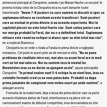
antrenorul principal al Cleopatrei, avandu-l pe Marian Nache ca secund. In
privinta lotului celor de la Cleopatra inca nu sunt lamurite toate
transferurile.
“Avem 7-8 jucatori cu care suntem in discutii si sper ca
saptamana viitoare sa rezolvam aceste transferuri. Sunt jucatori
care au evoluat in prima divizie si au aceasta experienta. Nici la
capitolul plecari nu este totul foarte clar. Sunt cativa juniori care
vor merge probabil la Farul, dar nu s-a definitivat totul. Saptamana
viitoare este reunirea echipei si atunci sper sa stim totul mai clar”
,
ne-a explicat Branescu.
Cleopatra nu se vede o rivala a Farului in prima divizie a rugbyului
romanesc. Cel putin in acest prim an de meciuri in elita.
“Nu se pune
problema de rivalitate intre noi, mai ales ca acum farul are in mod
cert un lot mai valoros. Noi nu suntem inca la nivelul lor.
Bineinteles insa ca ne dorim sa ajungem acolo”
, spune principalul
Cleopatrei.
“In primul esalon sunt 5-6 echipe la un nivel bun, insa cu
celelalte formatii cred ca ne vom putea bate. Probabil ca dupa
prima jumatate de campionat vom vedea exact pe unde suntem”
, a
adaugat acesta.
Formatia de la malul marii, deja a doua din prima divizie care va purta
aceasta titulatura alaturi de Farul, intentioneaza sa plece intr-un
cantonament inainte de debutul competitiei, insa deocamdata nu stie