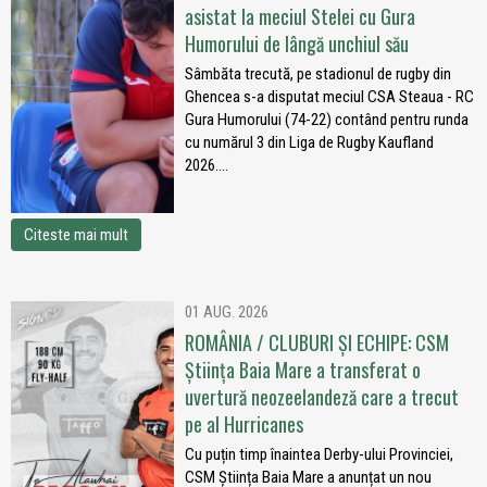
asistat la meciul Stelei cu Gura
Humorului de lângă unchiul său
Sâmbăta trecută, pe stadionul de rugby din
Ghencea s-a disputat meciul CSA Steaua - RC
Gura Humorului (74-22) contând pentru runda
cu numărul 3 din Liga de Rugby Kaufland
2026....
Citeste mai mult
01 AUG. 2026
ROMÂNIA / CLUBURI ȘI ECHIPE: CSM
Știința Baia Mare a transferat o
uvertură neozeelandeză care a trecut
pe al Hurricanes
Cu puțin timp înaintea Derby-ului Provinciei,
CSM Știința Baia Mare a anunțat un nou