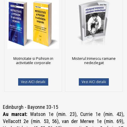
Motricitate si Psihism in
Misterul Irimescu ramane
activitatile corporale
nedezlegat
Vezi AICI detalii
Vezi AICI detalii
Edinburgh - Bayonne 33-15
Au marcat:
Watson 1e (min. 23), Currie 1e (min. 42),
Vellacott 2e (min. 53, 56), van der Merwe 1e (min. 69),