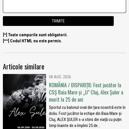
[*] Toate campurile sunt obligatorii.
[**] Codul HTML nu este permis.
Articole similare
08 AUG. 2026
ROMÂNIA / DISPARIȚIE: Fost jucător la
CSȘ Baia Mare și „U” Cluj, Alex Șuler a
murit la 25 de ani
Sportul cu balonul oval din țara noastră este în
doliu. Fost jucător la echipe din Baia Mare și
Cluj, ALEX ȘULER s-a stins din viață cu puțin
timp înainte de a împlini 25 de...