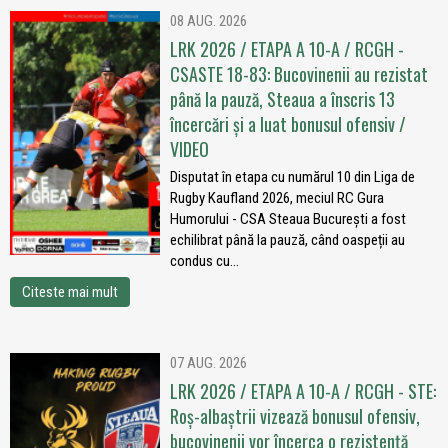
08 AUG. 2026
LRK 2026 / ETAPA A 10-A / RCGH -
CSASTE 18-83: Bucovinenii au rezistat
până la pauză, Steaua a înscris 13
încercări și a luat bonusul ofensiv /
VIDEO
Disputat în etapa cu numărul 10 din Liga de
Rugby Kaufland 2026, meciul RC Gura
Humorului - CSA Steaua București a fost
echilibrat până la pauză, când oaspeții au
condus cu...
Citeste mai mult
07 AUG. 2026
LRK 2026 / ETAPA A 10-A / RCGH - STE:
Roș-albaștrii vizează bonusul ofensiv,
bucovinenii vor încerca o rezistență