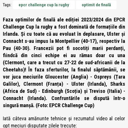
Tags:
epcr challenge cup la rugby
optimit de finală
Faza optimilor de finală ale ediției 2023/2024 din EPCR
Challenge Cup la rugby a fost dominată de formațiile din
Irlanda. Și cu toate că au evoluat în deplasare, Ulster și
Connacht s-au impus la Montpellier (40-17), respectiv la
Pau (40-30). Francezii pot fi socotiți marii perdanți,
fiindcă din cinci echipe ei au rămas doar cu una
(Clermont, care a trecut cu 27-22 de sud-africanii de la
Cheetahs)! În faza sferturilor, la finalul săptămânii, se
vor juca meciurile Gloucester (Anglia) - Ospreys (Țara
Galilor), Clermont (Franța) - Ulster (Irlanda), Sharks
(Africa de Sud) - Edinburgh (Scoția) și Treviso (Italia) -
Connacht (Irlanda). Confruntările se dispută într-o
singură manșă. (Foto: EPCR Challenge Cup)
Iată câteva amănunte tehnice și rezumatul video al celor
opt meciuri disputate zilele trecute: