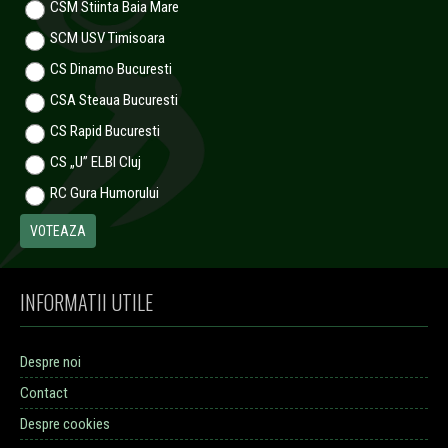
CSM Stiinta Baia Mare
SCM USV Timisoara
CS Dinamo Bucuresti
CSA Steaua Bucuresti
CS Rapid Bucuresti
CS „U” ELBI Cluj
RC Gura Humorului
INFORMATII UTILE
Despre noi
Contact
Despre cookies