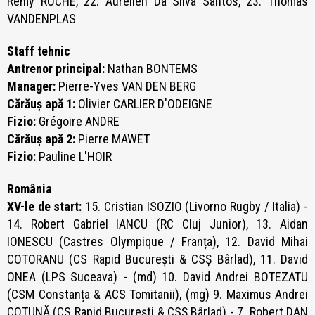
Remy ROCHE, 22. Aurelien Da Silva Santos, 23. Thomas
VANDENPLAS
Staff tehnic
Antrenor principal:
Nathan BONTEMS
Manager:
Pierre-Yves VAN DEN BERG
Cărăuș apă 1:
Olivier CARLIER D'ODEIGNE
Fizio:
Grégoire ANDRE
Cărăuș apă 2:
Pierre MAWET
Fizio:
Pauline L'HOIR
România
XV-le de start:
15. Cristian ISOZIO (Livorno Rugby / Italia) -
14. Robert Gabriel IANCU (RC Cluj Junior), 13. Aidan
IONESCU (Castres Olympique / Franța), 12. David Mihai
COTORANU (CS Rapid București & CSȘ Bârlad), 11. David
ONEA (LPS Suceava) - (md) 10. David Andrei BOTEZATU
(CSM Constanța & ACS Tomitanii), (mg) 9. Maximus Andrei
COTUNĂ (CS Rapid București & CSȘ Bârlad) - 7. Robert DAN