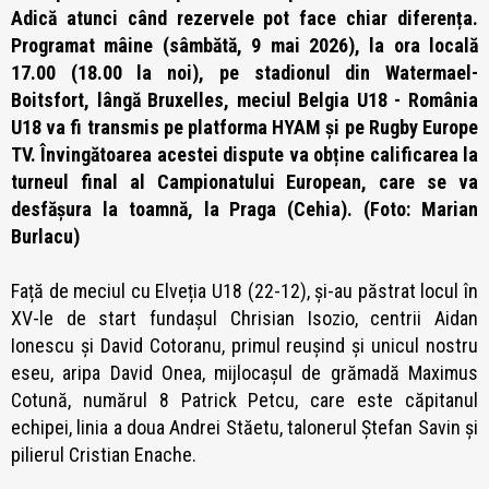
Adică atunci când rezervele pot face chiar diferența.
Programat mâine (sâmbătă, 9 mai 2026), la ora locală
17.00 (18.00 la noi), pe stadionul din Watermael-
Boitsfort, lângă Bruxelles, meciul Belgia U18 - România
U18 va fi transmis pe platforma HYAM și pe Rugby Europe
TV.
Învingătoarea acestei dispute va obține calificarea la
turneul final al Campionatului European, care se va
desfășura la toamnă, la Praga (Cehia).
(Foto: Marian
Burlacu)
Față de meciul cu Elveția U18 (22-12), și-au păstrat locul în
XV-le de start fundașul Chrisian Isozio, centrii Aidan
Ionescu și David Cotoranu, primul reușind și unicul nostru
eseu, aripa David Onea, mijlocașul de grămadă Maximus
Cotună, numărul 8 Patrick Petcu, care este căpitanul
echipei, linia a doua Andrei Stăetu, talonerul Ștefan Savin și
pilierul Cristian Enache.