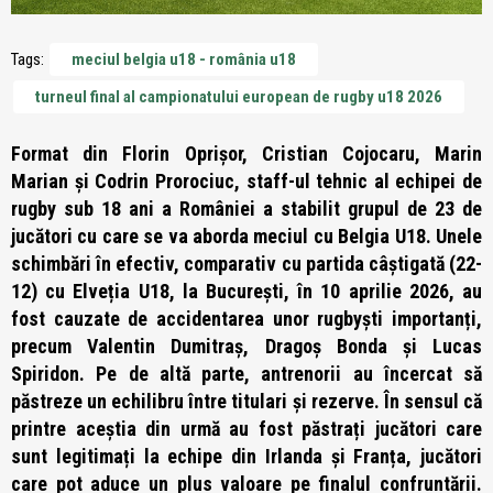
Tags:
meciul belgia u18 - românia u18
turneul final al campionatului european de rugby u18 2026
Format din Florin Oprișor, Cristian Cojocaru, Marin
Marian și Codrin Prorociuc, staff-ul tehnic al echipei de
rugby sub 18 ani a României a stabilit grupul de 23 de
jucători cu care se va aborda meciul cu Belgia U18. Unele
schimbări în efectiv, comparativ cu partida câștigată (22-
12) cu Elveția U18, la București, în 10 aprilie 2026, au
fost cauzate de accidentarea unor rugbyști importanți,
precum Valentin Dumitraș, Dragoș Bonda și Lucas
Spiridon. Pe de altă parte, antrenorii au încercat să
păstreze un echilibru între titulari și rezerve. În sensul că
printre aceștia din urmă au fost păstrați jucători care
sunt legitimați la echipe din Irlanda și Franța, jucători
care pot aduce un plus valoare pe finalul confruntării.