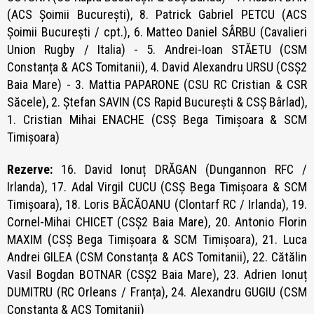
(ACS Șoimii București), 8. Patrick Gabriel PETCU (ACS
Șoimii București / cpt.), 6. Matteo Daniel SÂRBU (Cavalieri
Union Rugby / Italia) - 5. Andrei-Ioan STĂETU (CSM
Constanța & ACS Tomitanii), 4. David Alexandru URSU (CSȘ2
Baia Mare) - 3. Mattia PAPARONE (CSU RC Cristian & CSR
Săcele), 2. Ștefan SAVIN (CS Rapid București & CSȘ Bârlad),
1. Cristian Mihai ENACHE (CSȘ Bega Timișoara & SCM
Timișoara)
Rezerve:
16. David Ionuț DRĂGAN (Dungannon RFC /
Irlanda), 17. Adal Virgil CUCU (CSȘ Bega Timișoara & SCM
Timișoara), 18. Loris BĂCĂOANU (Clontarf RC / Irlanda), 19.
Cornel-Mihai CHICET (CSȘ2 Baia Mare), 20. Antonio Florin
MAXIM (CSȘ Bega Timișoara & SCM Timișoara), 21. Luca
Andrei GILEA (CSM Constanța & ACS Tomitanii), 22. Cătălin
Vasil Bogdan BOTNAR (CSȘ2 Baia Mare), 23. Adrien Ionuț
DUMITRU (RC Orleans / Franța), 24. Alexandru GUGIU (CSM
Constanța & ACS Tomitanii)