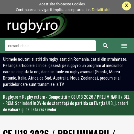
Acest site foloseste Cookies.
X
Continuarea navigarii implica acceptarea lor.
Detalii aici


Ultimele noutati si stiri din rugby, atat din Romania, cat si din strainatate.
Pe langa articolele zilnice, gasesti pe rugby.ro un program al meciurilor
care se disputa la noi, dar si in tarile cu rugby avansat (Franta, Marea
Britanie, Italia, Africa de Sud, Australia, Noua Zeelanda), precum si al
partidelor care sunt transmise la TV.
Rugby.ro
»
Rugby extern - Competitii
»
CE U18 2026 / PRELIMINARII / BEL
- ROM: Schimbări în XV-le de start față de partida cu Elveția U18, jucători
de valoare și pe lista rezervelor
CE U18 2026 / PRELIMINARII /