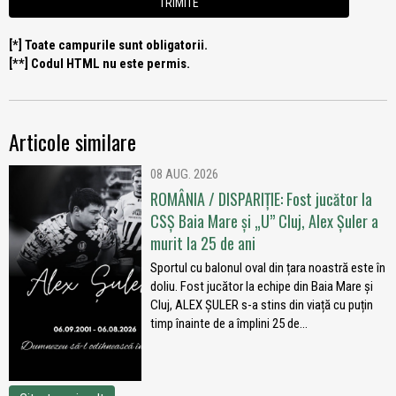
[*] Toate campurile sunt obligatorii.
[**] Codul HTML nu este permis.
Articole similare
08 AUG. 2026
ROMÂNIA / DISPARIȚIE: Fost jucător la
CSȘ Baia Mare și „U” Cluj, Alex Șuler a
murit la 25 de ani
Sportul cu balonul oval din țara noastră este în
doliu. Fost jucător la echipe din Baia Mare și
Cluj, ALEX ȘULER s-a stins din viață cu puțin
timp înainte de a împlini 25 de...