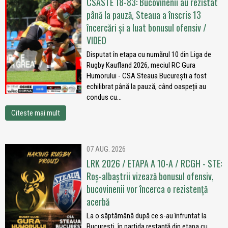
CSASTE 18-83: Bucovinenii au rezistat
până la pauză, Steaua a înscris 13
încercări și a luat bonusul ofensiv /
VIDEO
Disputat în etapa cu numărul 10 din Liga de
Rugby Kaufland 2026, meciul RC Gura
Humorului - CSA Steaua București a fost
echilibrat până la pauză, când oaspeții au
condus cu...
Citeste mai mult
07 AUG. 2026
LRK 2026 / ETAPA A 10-A / RCGH - STE:
Roș-albaștrii vizează bonusul ofensiv,
bucovinenii vor încerca o rezistență
acerbă
La o săptămână după ce s-au înfruntat la
București, în partida restanță din etapa cu