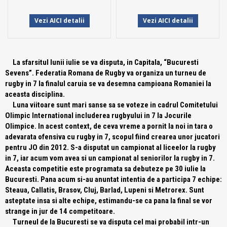
Vezi AICI detalii
Vezi AICI detalii
La sfarsitul lunii iulie se va disputa, in Capitala, “Bucuresti
Sevens”. Federatia Romana de Rugby va organiza un turneu de
rugby in 7 la finalul caruia se va desemna campioana Romaniei la
aceasta disciplina.
Luna viitoare sunt mari sanse sa se voteze in cadrul Comitetului
Olimpic International includerea rugbyului in 7 la Jocurile
Olimpice. In acest context, de ceva vreme a pornit la noi in tara o
adevarata ofensiva cu rugby in 7, scopul fiind crearea unor jucatori
pentru JO din 2012. S-a disputat un campionat al liceelor la rugby
in 7, iar acum vom avea si un campionat al seniorilor la rugby in 7.
Aceasta competitie este programata sa debuteze pe 30 iulie la
Bucuresti. Pana acum si-au anuntat intentia de a participa 7 echipe:
Steaua, Callatis, Brasov, Cluj, Barlad, Lupeni si Metrorex. Sunt
asteptate insa si alte echipe, estimandu-se ca pana la final se vor
strange in jur de 14 competitoare.
Turneul de la Bucuresti se va disputa cel mai probabil intr-un