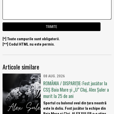
[*] Toate campurile sunt obligatorii.
[**] Codul HTML nu este permis.
Articole similare
08 AUG. 2026
ROMÂNIA / DISPARIȚIE: Fost jucător la
CSȘ Baia Mare și „U” Cluj, Alex Șuler a
murit la 25 de ani
Sportul cu balonul oval din țara noastră
este în doliu. Fost jucător la echipe din
Baia Mare și Cluj, ALEX ȘULER s-a stins