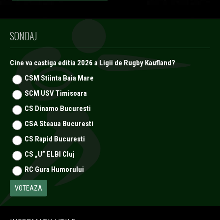
SONDAJ
Cine va castiga editia 2026 a Ligii de Rugby Kaufland?
CSM Stiinta Baia Mare
SCM USV Timisoara
CS Dinamo Bucuresti
CSA Steaua Bucuresti
CS Rapid Bucuresti
CS „U” ELBI Cluj
RC Gura Humorului