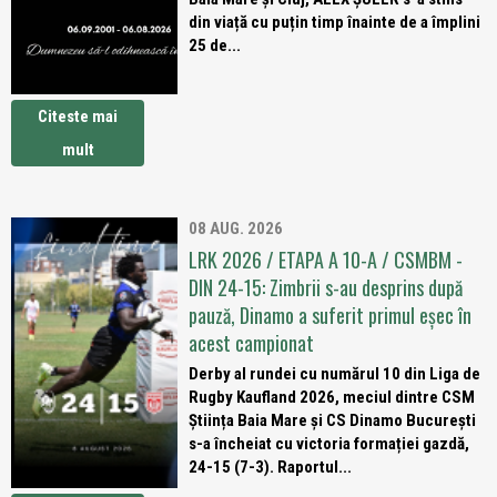
din viață cu puțin timp înainte de a împlini
25 de...
Citeste mai
mult
08 AUG. 2026
LRK 2026 / ETAPA A 10-A / CSMBM -
DIN 24-15: Zimbrii s-au desprins după
pauză, Dinamo a suferit primul eșec în
acest campionat
Derby al rundei cu numărul 10 din Liga de
Rugby Kaufland 2026, meciul dintre CSM
Știința Baia Mare și CS Dinamo București
s-a încheiat cu victoria formației gazdă,
24-15 (7-3). Raportul...