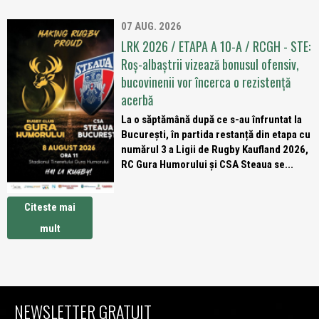
07 AUG. 2026
LRK 2026 / ETAPA A 10-A / RCGH - STE:
Roș-albaștrii vizează bonusul ofensiv,
bucovinenii vor încerca o rezistență
acerbă
La o săptămână după ce s-au înfruntat la
București, în partida restanță din etapa cu
numărul 3 a Ligii de Rugby Kaufland 2026,
RC Gura Humorului și CSA Steaua se...
Citeste mai
mult
NEWSLETTER GRATUIT