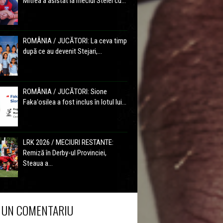
Mitrea a asistat la meciul Stelei cu...
ROMÂNIA / JUCĂTORI: La ceva timp
după ce au devenit Stejari,...
ROMÂNIA / JUCĂTORI: Sione
Fakaʻosilea a fost inclus în lotul lui...
LRK 2026 / MECIURI RESTANTE:
Remiză în Derby-ul Provinciei,
Steaua a...
 UN COMENTARIU