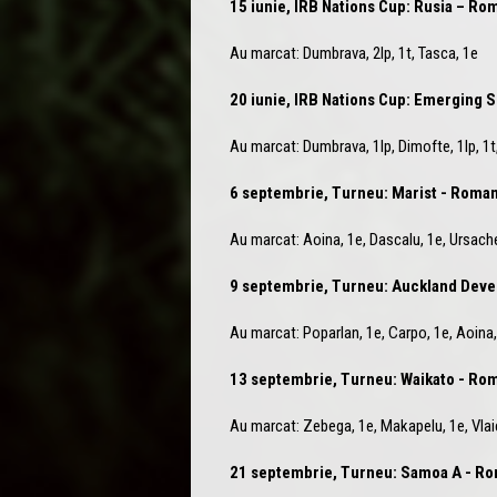
15 iunie, IRB Nations Cup: Rusia – Ro
Au marcat: Dumbrava, 2lp, 1t, Tasca, 1e
20 iunie, IRB Nations Cup: Emerging 
Au marcat: Dumbrava, 1lp, Dimofte, 1lp, 1t
6 septembrie, Turneu: Marist - Roman
Au marcat: Aoina, 1e, Dascalu, 1e, Ursache, 
9 septembrie, Turneu: Auckland Dev
Au marcat: Poparlan, 1e, Carpo, 1e, Aoina,
13 septembrie, Turneu: Waikato - Ro
Au marcat: Zebega, 1e, Makapelu, 1e, Vlaic
21 septembrie, Turneu: Samoa A - Ro