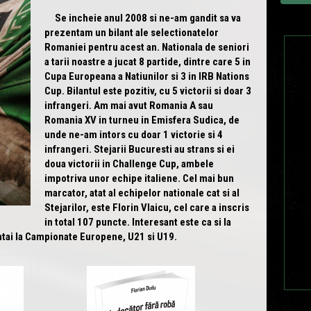
Se incheie anul 2008 si ne-am gandit sa va
prezentam un bilant ale selectionatelor
Romaniei pentru acest an. Nationala de seniori
a tarii noastre a jucat 8 partide, dintre care 5 in
Cupa Europeana a Natiunilor si 3 in IRB Nations
Cup. Bilantul este pozitiv, cu 5 victorii si doar 3
infrangeri. Am mai avut Romania A sau
Romania XV in turneu in Emisfera Sudica, de
unde ne-am intors cu doar 1 victorie si 4
infrangeri. Stejarii Bucuresti au strans si ei
doua victorii in Challenge Cup, ambele
impotriva unor echipe italiene. Cel mai bun
marcator, atat al echipelor nationale cat si al
Stejarilor, este Florin Vlaicu, cel care a inscris
in total 107 puncte. Interesant este ca si la
intai la Campionate Europene, U21 si U19.