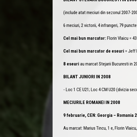
(include atat meciuri din sezonul 2007-200
6 meciuri, 2 victorii, 4 infrangeri, 79 punc
Cel mai bun marcator:
Florin Vlaicu = 43
Cel mai bun marcator de eseuri
= Jeff 
8 eseuri
au marcat Stejarii Bucuresti in 2
BILANT JUNIORI IN 2008
- Loc 1 CE U21; Loc 4 CM U20 (divizia secu
MECIURILE ROMANEI IN 2008
9 februarie, CEN: Georgia – Romania 
Au marcat: Marius Tincu, 1 e, Florin Vlaicu, 