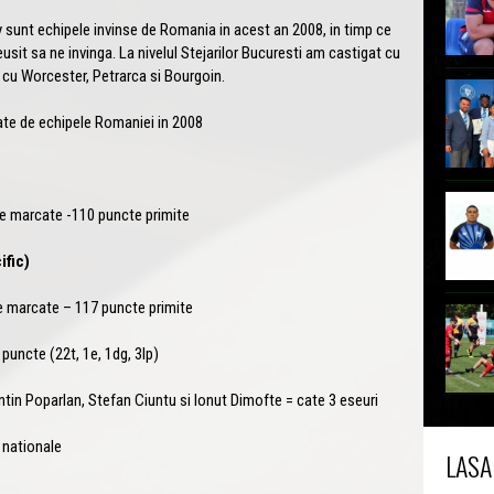
 sunt echipele invinse de Romania in acest an 2008, in timp ce
usit sa ne invinga. La nivelul Stejarilor Bucuresti am castigat cu
 cu Worcester, Petrarca si Bourgoin.
e de echipele Romaniei in 2008
cte marcate -110 puncte primite
fic)
te marcate – 117 puncte primite
 puncte (22t, 1e, 1dg, 3lp)
tin Poparlan, Stefan Ciuntu si Ionut Dimofte = cate 3 eseuri
 nationale
LASA