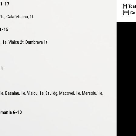
11-17
[*] Toa
[**] C
1e, Calafeteanu, 1t
21-15
 1e, Vlaicu 2t, Dumbrava 1t
 lp
 Basalau, 1e, Vlaicu, 1e, 8t ,1dg, Macovei, 1e, Mersoiu, 1e,
Romania 6-10