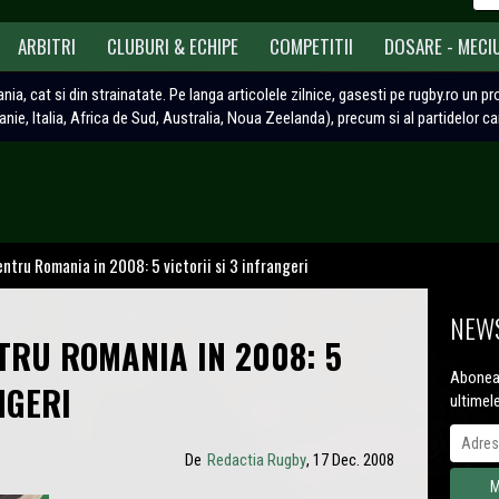
ARBITRI
CLUBURI & ECHIPE
COMPETITII
DOSARE - MECI
ania, cat si din strainatate. Pe langa articolele zilnice, gasesti pe rugby.ro un p
tanie, Italia, Africa de Sud, Australia, Noua Zeelanda), precum si al partidelor c
entru Romania in 2008: 5 victorii si 3 infrangeri
NEWS
TRU ROMANIA IN 2008: 5
Aboneaz
NGERI
ultimel
De
Redactia Rugby
, 17 Dec. 2008