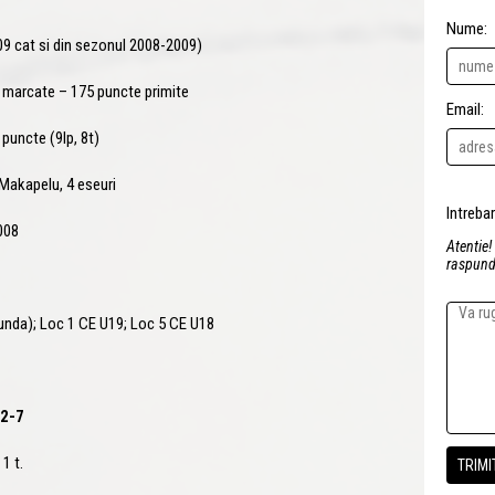
Nume:
9 cat si din sezonul 2008-2009)
te marcate – 175 puncte primite
Email:
 puncte (9lp, 8t)
Makapelu, 4 eseuri
008
Atentie!
raspunde
nda); Loc 1 CE U19; Loc 5 CE U18
22-7
1 t.