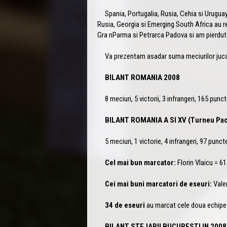
Spania, Portugalia, Rusia, Cehia si Uruguay
Rusia, Georgia si Emerging South Africa au re
Gra nParma si Petrarca Padova si am pierdut
Va prezentam asadar suma meciurilor jucat
BILANT ROMANIA 2008
8 meciuri, 5 victorii, 3 infrangeri, 165 pun
BILANT ROMANIA A SI XV (Turneu Paci
5 meciuri, 1 victorie, 4 infrangeri, 97 punc
Cel mai bun marcator:
Florin Vlaicu = 61
Cei mai buni marcatori de eseuri:
Valen
34 de eseuri
au marcat cele doua echipe
BILANT STEJARII BUCURESTI IN 2008