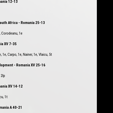
mania 12-13
South Africa - Romania 25-13
, Corodeanu, 1e
ia XV 7-35
1e, Carpo, 1e, Nainer, 1e, Vlaicu, 5t
elopment - Romania XV 25-16
 2lp
mania XV 14-12
u, 1t
mania A 40-21