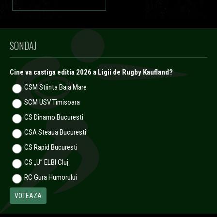
SONDAJ
Cine va castiga editia 2026 a Ligii de Rugby Kaufland?
CSM Stiinta Baia Mare
SCM USV Timisoara
CS Dinamo Bucuresti
CSA Steaua Bucuresti
CS Rapid Bucuresti
CS „U” ELBI Cluj
RC Gura Humorului