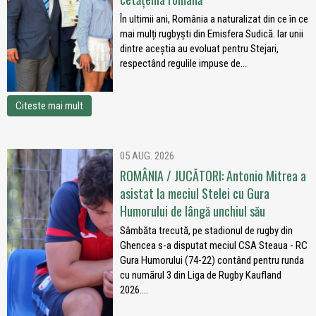
În ultimii ani, România a naturalizat din ce în ce
mai mulți rugbyști din Emisfera Sudică. Iar unii
dintre aceștia au evoluat pentru Stejari,
respectând regulile impuse de...
Citeste mai mult
05 AUG. 2026
ROMÂNIA / JUCĂTORI: Antonio Mitrea a
asistat la meciul Stelei cu Gura
Humorului de lângă unchiul său
Sâmbăta trecută, pe stadionul de rugby din
Ghencea s-a disputat meciul CSA Steaua - RC
Gura Humorului (74-22) contând pentru runda
cu numărul 3 din Liga de Rugby Kaufland
2026....