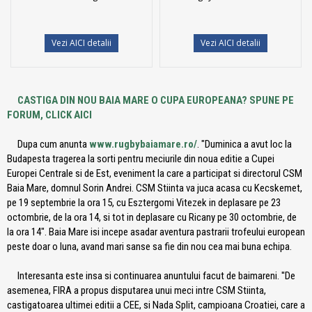
Vezi AICI detalii
Vezi AICI detalii
CASTIGA DIN NOU BAIA MARE O CUPA EUROPEANA? SPUNE PE
FORUM, CLICK AICI
Dupa cum anunta
www.rugbybaiamare.ro/
. "Duminica a avut loc la
Budapesta tragerea la sorti pentru meciurile din noua editie a Cupei
Europei Centrale si de Est, eveniment la care a participat si directorul CSM
Baia Mare, domnul Sorin Andrei. CSM Stiinta va juca acasa cu Kecskemet,
pe 19 septembrie la ora 15, cu Esztergomi Vitezek in deplasare pe 23
octombrie, de la ora 14, si tot in deplasare cu Ricany pe 30 octombrie, de
la ora 14". Baia Mare isi incepe asadar aventura pastrarii trofeului european
peste doar o luna, avand mari sanse sa fie din nou cea mai buna echipa.
Interesanta este insa si continuarea anuntului facut de baimareni. ''De
asemenea, FIRA a propus disputarea unui meci intre CSM Stiinta,
castigatoarea ultimei editii a CEE, si Nada Split, campioana Croatiei, care a