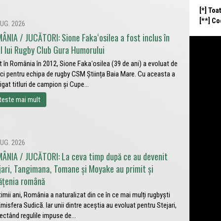
[*] Toa
[**] C
UG. 2026
ÂNIA / JUCĂTORI: Sione Fakaʻosilea a fost inclus în
ul lui Rugby Club Gura Humorului
t în România în 2012, Sione Fakaʻosilea (39 de ani) a evoluat de
ci pentru echipa de rugby CSM Știința Baia Mare. Cu aceasta a
igat titluri de campion și Cupe...
teste mai mult
UG. 2026
ÂNIA / JUCĂTORI: La ceva timp după ce au devenit
jari, Tangimana, Tomane și Moyake au primit și
ățenia română
ltimii ani, România a naturalizat din ce în ce mai mulți rugbyști
Emisfera Sudică. Iar unii dintre aceștia au evoluat pentru Stejari,
ectând regulile impuse de...