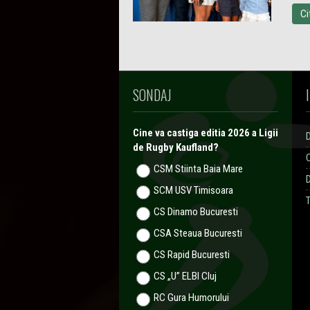
Ci
SONDAJ
Cine va castiga editia 2026 a Ligii
de Rugby Kaufland?
CSM Stiinta Baia Mare
SCM USV Timisoara
T
CS Dinamo Bucuresti
CSA Steaua Bucuresti
CS Rapid Bucuresti
CS „U” ELBI Cluj
RC Gura Humorului