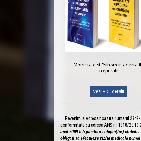
Motricitate si Psihism in activitati
corporale
Vezi AICI detalii
Revenim la Adresa noastra numarul 2349/10.
conformitate cu adresa ANS nr. 1818/23.10.20
anul 2009 toti jucatorii echipei(lor) clubulu
obligati sa efectueze vizita medicala numai 