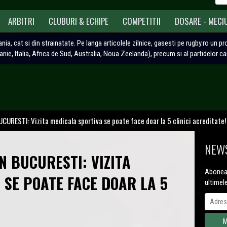
ARBITRI
CLUBURI & ECHIPE
COMPETITII
DOSARE - MECI
ania, cat si din strainatate. Pe langa articolele zilnice, gasesti pe rugby.ro un p
tanie, Italia, Africa de Sud, Australia, Noua Zeelanda), precum si al partidelor c
URESTI: Vizita medicala sportiva se poate face doar la 5 clinici acreditate!
NEWS
N BUCURESTI: VIZITA
Aboneaz
 SE POATE FACE DOAR LA 5
ultimel
!