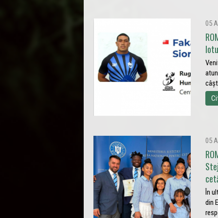
05 A
ROM
lot
Veni
atun
câșt
Ci
05 A
ROM
Ste
cet
În u
din 
resp