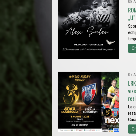
08 A
ROM
„U” 
Spor
echi
timp
Ci
07 A
LRK
viz
rez
La o
rest
Gura
Ci