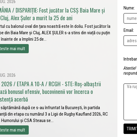
UG. 2026
Nume:
ÂNIA / DISPARIȚIE: Fost jucător la CSȘ Baia Mare și
Cluj, Alex Șuler a murit la 25 de ani
tul cu balonul oval din țara noastră este în doliu. Fost jucător la
Email:
pe din Baia Mare și Cluj, ALEX ȘULER s-a stins din viață cu puțin
 înainte de a împlini 25 de...
teste mai mult
Atentie!
raspunde
UG. 2026
 2026 / ETAPA A 10-A / RCGH - STE: Roș-albaștrii
ează bonusul ofensiv, bucovinenii vor încerca o
istență acerbă
 săptămână după ce s-au înfruntat la București, în partida
anță din etapa cu numărul 3 a Ligii de Rugby Kaufland 2026, RC
 Humorului și CSA Steaua se...
teste mai mult