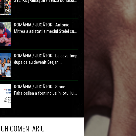
STE: Roș-albaștrii vizează bonusul...
ROMÂNIA / JUCĂTORI: Antonio
Mitrea a asistat la meciul Stelei cu...
ROMÂNIA / JUCĂTORI: La ceva timp
după ce au devenit Stejari,...
ROMÂNIA / JUCĂTORI: Sione
Fakaʻosilea a fost inclus în lotul lui...
 UN COMENTARIU