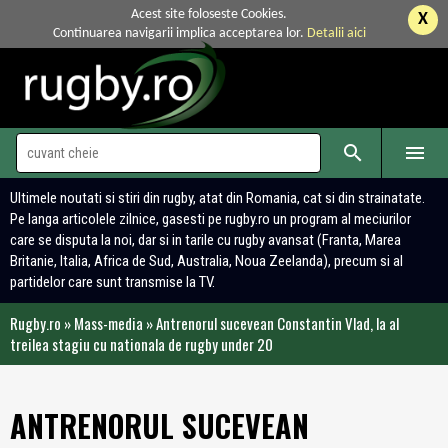
Acest site foloseste Cookies.
X
Continuarea navigarii implica acceptarea lor.
Detalii aici


Ultimele noutati si stiri din rugby, atat din Romania, cat si din strainatate.
Pe langa articolele zilnice, gasesti pe rugby.ro un program al meciurilor
care se disputa la noi, dar si in tarile cu rugby avansat (Franta, Marea
Britanie, Italia, Africa de Sud, Australia, Noua Zeelanda), precum si al
partidelor care sunt transmise la TV.
Rugby.ro
»
Mass-media
»
Antrenorul sucevean Constantin Vlad, la al
treilea stagiu cu nationala de rugby under 20
ANTRENORUL SUCEVEAN