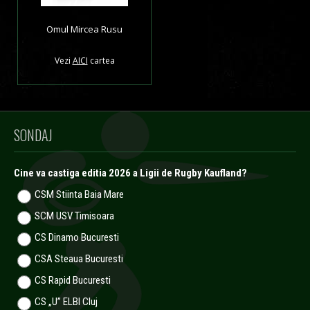
Omul Mircea Rusu
Vezi
AICI
cartea
SONDAJ
Cine va castiga editia 2026 a Ligii de Rugby Kaufland?
CSM Stiinta Baia Mare
SCM USV Timisoara
CS Dinamo Bucuresti
CSA Steaua Bucuresti
CS Rapid Bucuresti
CS „U” ELBI Cluj