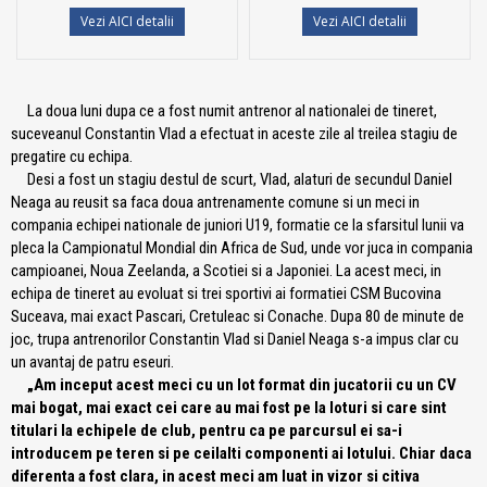
Vezi AICI detalii
Vezi AICI detalii
La doua luni dupa ce a fost numit antrenor al nationalei de tineret,
suceveanul Constantin Vlad a efectuat in aceste zile al treilea stagiu de
pregatire cu echipa.
Desi a fost un stagiu destul de scurt, Vlad, alaturi de secundul Daniel
Neaga au reusit sa faca doua antrenamente comune si un meci in
compania echipei nationale de juniori U19, formatie ce la sfarsitul lunii va
pleca la Campionatul Mondial din Africa de Sud, unde vor juca in compania
campioanei, Noua Zeelanda, a Scotiei si a Japoniei. La acest meci, in
echipa de tineret au evoluat si trei sportivi ai formatiei CSM Bucovina
Suceava, mai exact Pascari, Cretuleac si Conache. Dupa 80 de minute de
joc, trupa antrenorilor Constantin Vlad si Daniel Neaga s-a impus clar cu
un avantaj de patru eseuri.
„Am inceput acest meci cu un lot format din jucatorii cu un CV
mai bogat, mai exact cei care au mai fost pe la loturi si care sint
titulari la echipele de club, pentru ca pe parcursul ei sa-i
introducem pe teren si pe ceilalti componenti ai lotului. Chiar daca
diferenta a fost clara, in acest meci am luat in vizor si citiva