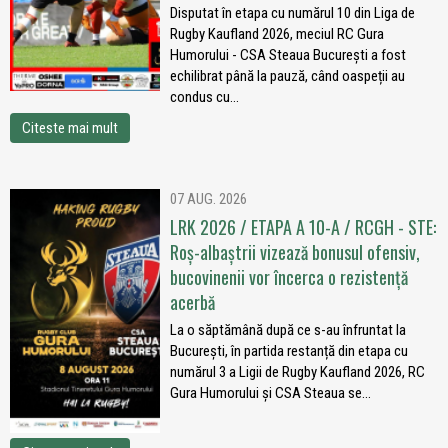
Disputat în etapa cu numărul 10 din Liga de
Rugby Kaufland 2026, meciul RC Gura
Humorului - CSA Steaua București a fost
echilibrat până la pauză, când oaspeții au
condus cu...
Citeste mai mult
07 AUG. 2026
LRK 2026 / ETAPA A 10-A / RCGH - STE:
Roș-albaștrii vizează bonusul ofensiv,
bucovinenii vor încerca o rezistență
acerbă
La o săptămână după ce s-au înfruntat la
București, în partida restanță din etapa cu
numărul 3 a Ligii de Rugby Kaufland 2026, RC
Gura Humorului și CSA Steaua se...