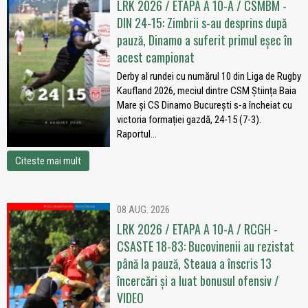
LRK 2026 / ETAPA A 10-A / CSMBM -
DIN 24-15: Zimbrii s-au desprins după
pauză, Dinamo a suferit primul eșec în
acest campionat
Derby al rundei cu numărul 10 din Liga de Rugby
Kaufland 2026, meciul dintre CSM Știința Baia
Mare și CS Dinamo București s-a încheiat cu
victoria formației gazdă, 24-15 (7-3).
Raportul...
Citeste mai mult
08 AUG. 2026
LRK 2026 / ETAPA A 10-A / RCGH -
CSASTE 18-83: Bucovinenii au rezistat
până la pauză, Steaua a înscris 13
încercări și a luat bonusul ofensiv /
VIDEO