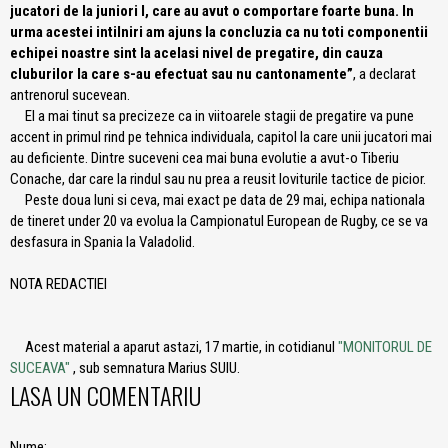
jucatori de la juniori I, care au avut o comportare foarte buna. In
urma acestei intilniri am ajuns la concluzia ca nu toti componentii
echipei noastre sint la acelasi nivel de pregatire, din cauza
cluburilor la care s-au efectuat sau nu cantonamente”
, a declarat
antrenorul sucevean.
El a mai tinut sa precizeze ca in viitoarele stagii de pregatire va pune
accent in primul rind pe tehnica individuala, capitol la care unii jucatori mai
au deficiente. Dintre suceveni cea mai buna evolutie a avut-o Tiberiu
Conache, dar care la rindul sau nu prea a reusit loviturile tactice de picior.
Peste doua luni si ceva, mai exact pe data de 29 mai, echipa nationala
de tineret under 20 va evolua la Campionatul European de Rugby, ce se va
desfasura in Spania la Valadolid.
NOTA REDACTIEI
Acest material a aparut astazi, 17 martie, in cotidianul
"MONITORUL DE
SUCEAVA"
, sub semnatura Marius SUIU.
LASA UN COMENTARIU
Nume: