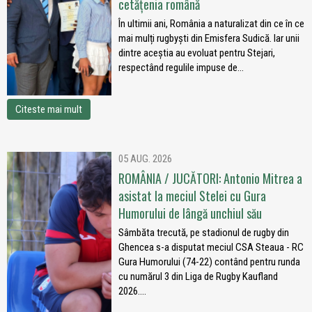
cetățenia română
În ultimii ani, România a naturalizat din ce în ce
mai mulți rugbyști din Emisfera Sudică. Iar unii
dintre aceștia au evoluat pentru Stejari,
respectând regulile impuse de...
Citeste mai mult
05 AUG. 2026
ROMÂNIA / JUCĂTORI: Antonio Mitrea a
asistat la meciul Stelei cu Gura
Humorului de lângă unchiul său
Sâmbăta trecută, pe stadionul de rugby din
Ghencea s-a disputat meciul CSA Steaua - RC
Gura Humorului (74-22) contând pentru runda
cu numărul 3 din Liga de Rugby Kaufland
2026....