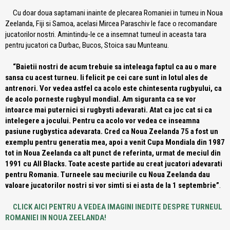
Cu doar doua saptamani inainte de plecarea Romaniei in turneu in Noua
Zeelanda, Fiji si Samoa, acelasi Mircea Paraschiv le face o recomandare
jucatorilor nostri. Amintindu-le ce a insemnat turneul in aceasta tara
pentru jucatori ca Durbac, Bucos, Stoica sau Munteanu.
“Baietii nostri de acum trebuie sa inteleaga faptul ca au o mare
sansa cu acest turneu. Ii felicit pe cei care sunt in lotul ales de
antrenori. Vor vedea astfel ca acolo este chintesenta rugbyului, ca
de acolo porneste rugbyul mondial. Am siguranta ca se vor
intoarce mai puternici si rugbysti adevarati. Atat ca joc cat si ca
intelegere a jocului. Pentru ca acolo vor vedea ce inseamna
pasiune rugbystica adevarata. Cred ca Noua Zeelanda 75 a fost un
exemplu pentru generatia mea, apoi a venit Cupa Mondiala din 1987
tot in Noua Zeelanda ca alt punct de referinta, urmat de meciul din
1991 cu All Blacks. Toate aceste partide au creat jucatori adevarati
pentru Romania. Turneele sau meciurile cu Noua Zeelanda dau
valoare jucatorilor nostri si vor simti si ei asta de la 1 septembrie”
.
CLICK AICI PENTRU A VEDEA IMAGINI INEDITE DESPRE TURNEUL
ROMANIEI IN NOUA ZEELANDA!