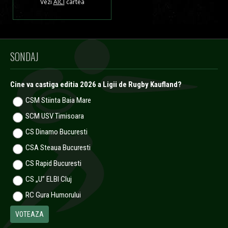
Vezi
AICI
cartea
SONDAJ
Cine va castiga editia 2026 a Ligii de Rugby Kaufland?
CSM Stiinta Baia Mare
SCM USV Timisoara
CS Dinamo Bucuresti
CSA Steaua Bucuresti
CS Rapid Bucuresti
CS „U” ELBI Cluj
RC Gura Humorului