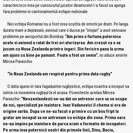
caracterizeze insa pe cunoscutul jucator dinamovist l-a facut sa ajunga
fara probleme in cantonamentul echipei nationale.
Nici echipa Romaniei nu a fost insa scutita de emotii pe drum. Pe langa
durata mare a deplasarii, avionul care ii ducea pe “stejari” a avut serioase
probleme pe aeroportul din Bombay.
“Am prins o furtuna puternica
acolo si avionul a ratat de trei ori aterizarea. Am crezut ca o sa
jucam cu Noua Zeelanda printre ingeri. Din fericire pana la urma
am ajuns cu bine pe pamant. Poate a fost un semn”
, isi aduce aminte
Mircea Paraschiv.
“In Noua Zeelanda am respirat pentru prima data rugby”
O data ajunsi in tara fagaduintei rugbystice, echipa noastra a inceput sa
simta ce inseamna rugbyul la el acasa. Povesteste acelasi Mircea
Paraschiv.
“Neozeelandezii ne-au dat un antrenor care sa se ocupe
de noi, specializat pe inaintare. Ivan Vadanovici il chema si era de
origine sarba. Dupa ce ne-au facut o primire cu un bou fript la
gratar am inceput sa ne antrenam cu echipe din zona. Prima oara
ne-au impins pe inaintare de parca eram o formatie de incepatori.
Pe urma insa puternicii nostri din primele linii, Dinu, Baciu,