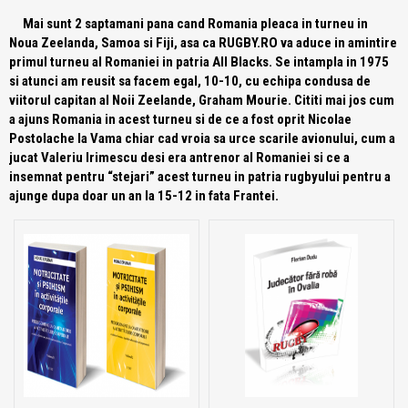
Mai sunt 2 saptamani pana cand Romania pleaca in turneu in
Noua Zeelanda, Samoa si Fiji, asa ca RUGBY.RO va aduce in amintire
primul turneu al Romaniei in patria All Blacks. Se intampla in 1975
si atunci am reusit sa facem egal, 10-10, cu echipa condusa de
viitorul capitan al Noii Zeelande, Graham Mourie. Cititi mai jos cum
a ajuns Romania in acest turneu si de ce a fost oprit Nicolae
Postolache la Vama chiar cad vroia sa urce scarile avionului, cum a
jucat Valeriu Irimescu desi era antrenor al Romaniei si ce a
insemnat pentru “stejari” acest turneu in patria rugbyului pentru a
ajunge dupa doar un an la 15-12 in fata Frantei.