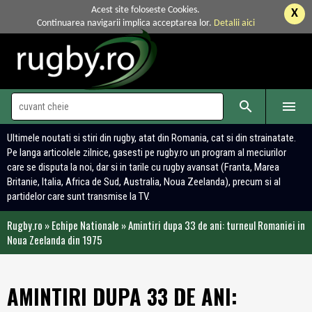
Acest site foloseste Cookies.
X
Continuarea navigarii implica acceptarea lor.
Detalii aici


Ultimele noutati si stiri din rugby, atat din Romania, cat si din strainatate.
Pe langa articolele zilnice, gasesti pe rugby.ro un program al meciurilor
care se disputa la noi, dar si in tarile cu rugby avansat (Franta, Marea
Britanie, Italia, Africa de Sud, Australia, Noua Zeelanda), precum si al
partidelor care sunt transmise la TV.
Rugby.ro
»
Echipe Nationale
»
Amintiri dupa 33 de ani: turneul Romaniei in
Noua Zeelanda din 1975
AMINTIRI DUPA 33 DE ANI: