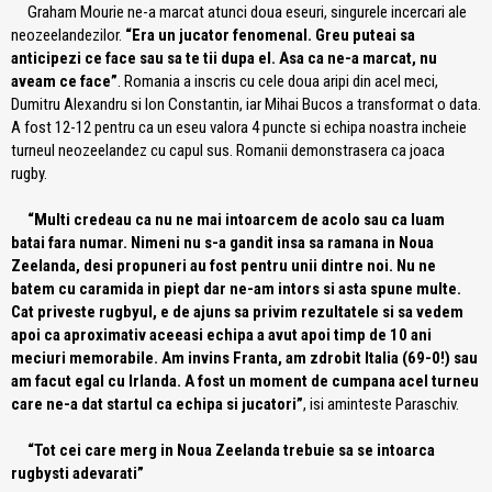
Graham Mourie ne-a marcat atunci doua eseuri, singurele incercari ale
neozeelandezilor.
“Era un jucator fenomenal. Greu puteai sa
anticipezi ce face sau sa te tii dupa el. Asa ca ne-a marcat, nu
aveam ce face”
. Romania a inscris cu cele doua aripi din acel meci,
Dumitru Alexandru si Ion Constantin, iar Mihai Bucos a transformat o data.
A fost 12-12 pentru ca un eseu valora 4 puncte si echipa noastra incheie
turneul neozeelandez cu capul sus. Romanii demonstrasera ca joaca
rugby.
“Multi credeau ca nu ne mai intoarcem de acolo sau ca luam
batai fara numar. Nimeni nu s-a gandit insa sa ramana in Noua
Zeelanda, desi propuneri au fost pentru unii dintre noi. Nu ne
batem cu caramida in piept dar ne-am intors si asta spune multe.
Cat priveste rugbyul, e de ajuns sa privim rezultatele si sa vedem
apoi ca aproximativ aceeasi echipa a avut apoi timp de 10 ani
meciuri memorabile. Am invins Franta, am zdrobit Italia (69-0!) sau
am facut egal cu Irlanda. A fost un moment de cumpana acel turneu
care ne-a dat startul ca echipa si jucatori”
, isi aminteste Paraschiv.
“Tot cei care merg in Noua Zeelanda trebuie sa se intoarca
rugbysti adevarati”