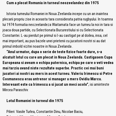
Cum a plecat Romania in turneul neozeelandez din 1975
Istoria turneului Romaniei in Noua Zeelanda incepe cu un an inaintea
plecarii propriu zise in aceasta tara considerata patria rugbyului. In toamna
lui 1974 formatia neozeelandeza Waitamata face un turneu la noi in tara si
joaca doua partide, cu Selectionata Bucurestiului si cu Selectionata
Constantei. L-au pierdut pe primul si l-au castigat pe al doilea, insa, cel
mai important, au pus bazele unei prietenii cu jucatorii nostri si au dat
primul imbold vizitei noastre in Noua Zeelanda .
“Anul urmator, dupa o serie de teste fizice foarte dure, s-a
alcatuit lotul cu care am plecat in Noua Zeelanda. Castigasem Cupa
Europeana si aveam o echipa puternica, echipa pe care o veti vedea
mai tarziu avand niste rezultate superbe. Practic cei mai buni
jucatori ai nostri au mers in acest turneu. Valeriu Irimescu si Petre
Cosmanescu erau antrenor si manager a mers Ovidiu Marcu.
Interesant este ca Irimescu a si jucat un meci acolo”
, isi aminteste
Mircea Paraschiv.
Lotul Romaniei in turneul din 1975
Pilieri: Vasile Turlea, Constantin Dinu, Nicolae Baciu,