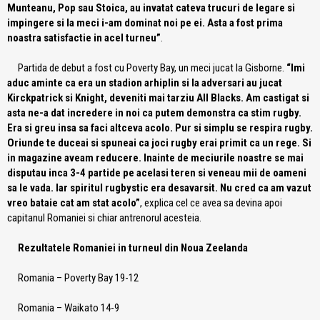
Munteanu, Pop sau Stoica, au invatat cateva trucuri de legare si
impingere si la meci i-am dominat noi pe ei. Asta a fost prima
noastra satisfactie in acel turneu”
.
Partida de debut a fost cu Poverty Bay, un meci jucat la Gisborne.
“Imi
aduc aminte ca era un stadion arhiplin si la adversari au jucat
Kirckpatrick si Knight, deveniti mai tarziu All Blacks. Am castigat si
asta ne-a dat incredere in noi ca putem demonstra ca stim rugby.
Era si greu insa sa faci altceva acolo. Pur si simplu se respira rugby.
Oriunde te duceai si spuneai ca joci rugby erai primit ca un rege. Si
in magazine aveam reducere. Inainte de meciurile noastre se mai
disputau inca 3-4 partide pe acelasi teren si veneau mii de oameni
sa le vada. Iar spiritul rugbystic era desavarsit. Nu cred ca am vazut
vreo bataie cat am stat acolo”
, explica cel ce avea sa devina apoi
capitanul Romaniei si chiar antrenorul acesteia.
Rezultatele Romaniei in turneul din Noua Zeelanda
Romania – Poverty Bay 19-12
Romania – Waikato 14-9