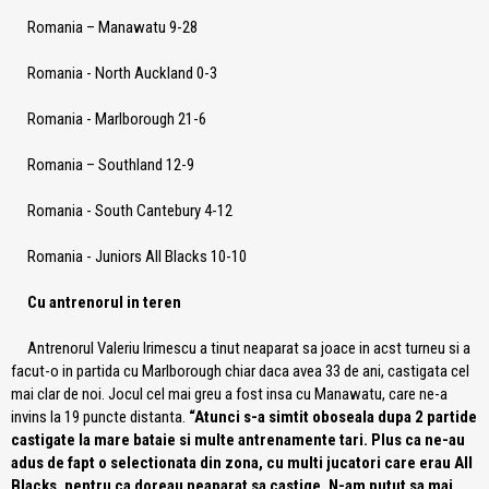
Romania – Manawatu 9-28
Romania - North Auckland 0-3
Romania - Marlborough 21-6
Romania – Southland 12-9
Romania - South Cantebury 4-12
Romania - Juniors All Blacks 10-10
Cu antrenorul in teren
Antrenorul Valeriu Irimescu a tinut neaparat sa joace in acst turneu si a
facut-o in partida cu Marlborough chiar daca avea 33 de ani, castigata cel
mai clar de noi. Jocul cel mai greu a fost insa cu Manawatu, care ne-a
invins la 19 puncte distanta.
“Atunci s-a simtit oboseala dupa 2 partide
castigate la mare bataie si multe antrenamente tari. Plus ca ne-au
adus de fapt o selectionata din zona, cu multi jucatori care erau All
Blacks, pentru ca doreau neaparat sa castige. N-am putut sa mai