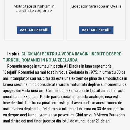
Motricitate si Psihism in
Judecator fara roba in Ovalia
activitatile corporale
Vezi AICI detalii
Vezi AICI detalii
In plus,
CLICK AICI PENTRU A VEDEA IMAGINI INEDITE DESPRE
TURNEUL ROMANIEI IN NOUA ZEELANDA
Romania merge in turneu in patria All Blacks in luna septembrie.
“Stejarii” Romaniei au mai fost in Noua Zeelanda in 1975, in urma cu 33 de
ani. Intamplator sau nu, cifra 33 este una extrem de plina de simbolistica in
lumea crestina, fiind considerata varsta maturitatii depline si momentul de
apogeu din viata unui om. Cel mai bun exemplu este faptul ca Isus a fost
crucificat la 33 de ani. Poate parea ciudata aceasta analogie, insa este
bine de stiut. Pentru ca jucatorii nostri pot avea parte in acest turneu de
maturizarea deplina. La fel cum s-a intamplat in urma cu 33 de ani, pentru
ca despre acel turneu vrem sa va povestim. Ghid ne va fi Mircea Paraschiv,
unul dintre cei mai tineri jucator din lotul de atunci, doar 21 de ani.