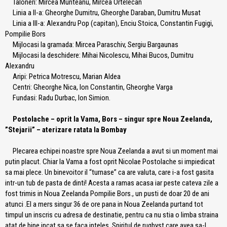
Taloneri: Mircea Munteanu, Mircea Ortelecan
Linia a II-a: Gheorghe Dumitru, Gheorghe Daraban, Dumitru Musat
Linia a III-a: Alexandru Pop (capitan), Enciu Stoica, Constantin Fugigi,
Pompilie Bors
Mijlocasi la gramada: Mircea Paraschiv, Sergiu Bargaunas
Mijlocasi la deschidere: Mihai Nicolescu, Mihai Bucos, Dumitru
Alexandru
Aripi: Petrica Motrescu, Marian Aldea
Centri: Gheorghe Nica, Ion Constantin, Gheorghe Varga
Fundasi: Radu Durbac, Ion Simion.
Postolache – oprit la Vama, Bors – singur spre Noua Zeelanda,
”Stejarii” – aterizare ratata la Bombay
Plecarea echipei noastre spre Noua Zeelanda a avut si un moment mai
putin placut. Chiar la Vama a fost oprit Nicolae Postolache si impiedicat
sa mai plece. Un binevoitor il “turnase” ca are valuta, care i-a fost gasita
intr-un tub de pasta de dinti! Acesta a ramas acasa iar peste cateva zile a
fost trimis in Noua Zeelanda Pompilie Bors., un pusti de doar 20 de ani
atunci .El a mers singur 36 de ore pana in Noua Zeelanda purtand tot
timpul un inscris cu adresa de destinatie, pentru ca nu stia o limba straina
atat de bine incat sa se faca inteles. Spiritul de rugbyst care avea sa-l