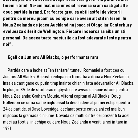
tinem ritmul. Ne-am luat insa imediat revansa si am castigat alte
doua partide la rand. Era foarte greu sa obtii astfel de victorii
pentru ca mereu jucam cu echipe care aveau alt stil in teren. In
Noua Zeelanda ce joaca Auckland nu joaca si Otago iar Canterbury
evolueaza diferit de Wellington. Fiecare incearca sa aiba un stil
personal. De aceea toate meciurile au fost adevarate teste pentru
noi”
.
Egali cu Juniors All Blacks, o performanta rara
Partida care a incheiat “en fanfare” turneul Romaniei a fost cea cu
Juniors All Blacks. Aceasta echipa era formatia a doua a Noii Zeelanda,
insa ea castigase cu putin timp inainte chiar in fata adevaratilor All Blacks.
In plus, in XV-le de start erau rugbysti care aveau sa scrie istorie pentru
Noua Zeelanda: Graham Mourie, viitorul capitan al All Blacks, Doug
Rollerson ce urma sa fie mijlocasul la deschidere al primei echipe pentru
24 de partide, si Dave Loveridge, declarat peste cativa ani cel mai bun
mijlocas la gramada din lume. Dovada ca multi dintre cei prezenti la acel
meci au fost si in echipa cu care Noua Zeelanda a venit la noi in tara in
1981.