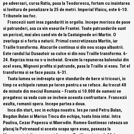
pe adversari, cursa Ratiu, pasa la Teodorescu, fortam cu inaintarea
si lovitura de penalizare la 25 de metri. Imperial Vlaicu, este 6-10.
Tribunele iau foc.
Francezii sunt insa zgandariti in orgoliu. Incepe morisca de pase
si patrunderi, asa ca vin eseurile Frantei. Toate patrunderile sunt
un pericol, mai ales cand vin de la Castaignede ori Martin. O
zvarluga si o forta a naturii. Primul concretizeaza Martin, iar
Traille transforma. Atacurile continua si din nou scapa albastrii.
Este randul lui Dusautoir sa culce si din nou Traille transforma. 6-
24. Repriza insa nu s-a incheiat. Gresim la repunerea balonului din
acel eseu, Mignoni profita si patrunde, pasa la Traille si eseu. Tot el
transforma si se face pauza. 6-31.
Toata lumea se indreapta spre standurile de bere si tricouri, in
timp ce echipele raman pe teren pentru a se reface. Au trecut 40
de minute din meciul Romania – Franta si 10.000 de oameni se
pregatesc sa vada cum se incheie aceasta confruntare. Francezii
exulta, romanii spera. Incepe partea a doua.
Inca din start, soc in echipa noastra. Ies pe rand Petru Balan,
Bogdan Balan si Marius Tincu din echipa, toata linia intai. Intra
Paulica, Cezar Popescu si Mavrodin. Romeo Gontineac rateaza un
placaj la Potrenaud si acesta scapa spre eseu, paseaza la