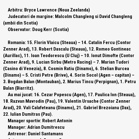
Arbitru:
Bryce Lawrence (Noua Zeelanda)
Judecatori de margine:
Malcolm Changleng si David Changleng
(ambii din Scotia)
Observator:
Doug Kerr (Scotia)
Romania:
15. Florin Vlaicu (Steaua) – 14. Catalin Fercu (Contor
Zenner Arad), 13. Robert Dascalu (Steaua), 12. Romeo Gontineac
(Aurillac), 11. Ioan Teodorescu (U Cluj) – 10. Ionut Dimofte (Contor
Zenner Arad), 9. Lucian Sirbu (Metro Racing) – 7. Marian Tudori
(Casino di Venezia), 8. Cosmin Ratiu (Dinamo), 6. Stelian Burcea
(Dinamo) – 5. Cristi Petre (Brive), 4. Sorin Socol (Agen – capitan) –
3. Bogdan Balan (Montauban), 2. Marius Tincu (Perpignan), 1. Petru
Balan (Biarritz).
Au mai jucat:
16. Cezar Popescu (Agen), 17. Paulica Ion (Steaua),
18. Razvan Mavrodin (Pau), 19. Valentin Ursache (Contor Zenner
Arad), 20. Vali Calafeteanu (Dinamo), 21. Gabriel Brezoianu (Dax),
22. Iulian Dumitras (Pau).
Manager sportiv:
Robert Antonin
Manager:
Adrian Dumitrescu
Antrenor:
Daniel Santamans