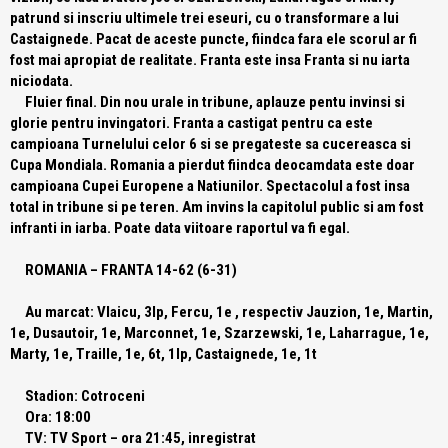
patrund si inscriu ultimele trei eseuri, cu o transformare a lui
Castaignede. Pacat de aceste puncte, fiindca fara ele scorul ar fi
fost mai apropiat de realitate. Franta este insa Franta si nu iarta
niciodata.
Fluier final. Din nou urale in tribune, aplauze pentu invinsi si
glorie pentru invingatori. Franta a castigat pentru ca este
campioana Turnelului celor 6 si se pregateste sa cucereasca si
Cupa Mondiala. Romania a pierdut fiindca deocamdata este doar
campioana Cupei Europene a Natiunilor. Spectacolul a fost insa
total in tribune si pe teren. Am invins la capitolul public si am fost
infranti in iarba. Poate data viitoare raportul va fi egal.
ROMANIA – FRANTA
14-62 (6-31)
Au marcat:
Vlaicu, 3lp, Fercu, 1e , respectiv Jauzion, 1e, Martin,
1e, Dusautoir, 1e, Marconnet, 1e, Szarzewski, 1e, Laharrague, 1e,
Marty, 1e, Traille, 1e, 6t, 1lp, Castaignede, 1e, 1t
Stadion:
Cotroceni
Ora:
18:00
TV:
TV Sport – ora 21:45, inregistrat