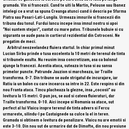
gramada. Vin si francezii. Cand te uiti la Martin, Pelouse sau Ibanez
intelegi ce a vrut sa spuna Creanga atunci cand ii descria pe Sfarma
Piatra sau Pasari-Lati-Lungila. Urmeaza imnurile si francezii din
tribuna dau tonul. Furdui Iancu incepe insa imnul nostru si apoi
“Noi suntem stejari”, cantat cu mare patos. Tribunele bubuie si cu
siguranta se aude pana in cartierul rezidential din Cotroceni. Ne
pregatim de meci.
Arbitrul neozeelandez fluiera startul. In chiar primul minut
Lucian Sirbu prinde o tusa excelenta la 10 metri de terenul de tinta
si tribunele exulta. Nu reusim insa concretizam, asa ca balonul
ajunge la francezi. Acestia ataca, suteaza in tusa si au sansa
primelor puncte. Patrunde Jauzion si marcheaza, iar Traille
transforma. 0-7. Din tribune se aude strigatul de incurajare, iar
Ratiu ia un balon cu care incearca sa intre in 22. Este respins si din
nou Franta ataca. Tincu placheaza la glezne, insa „cocosii” au
lovitura la 15 metri. O pun jos, se aud si cateva fluieraturi, dar
Traille transforma. 0-10. Aici incepe si Romania sa atace, sut
perfect al lui Vlaicu inspre terenul de tinta advers si Fercu
urmareste, silindu-l pe Castaignede sa culce la el in teren.
Gramada si obtinem o lovitura de penalizare. Vlaicu nu are emotii si
este 3-10. Din nou sut de urmarire dat de Dimofte, din nou presiune