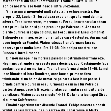
Marconnet si din nou punct francez. Traille nu iarta. 6-38. In
echipa noastra iese Gontineac si intra Brezoianu.
Vine acum si momentul mult asteptat la echipa noastra. Din
propriul 22, Lucian Sirbu suteaza excelent spre terenul de tinta
advers. Tot el urmareste, impreuna cu Fercu, insa tanarul aradean
este primul la balon si pune presiune pe Poitrenaud. Acesta se
pierde cu firea si scapa balonul, iar Fercu inscrie! Eseu Romania!
Tribunele sar in aer, este momentul pe care-l asteptau. Am marcat
eseu impotriva Frantei. Vlaicu rateaza transformare fara sa
observe prea multa lume. Era 11-38. Din echipa noastra iese
Burcea si intra Ursache.
Din nou incepe insa morisca paselor si patrunderilor franceze.
Heymans patrunde si greseste pasa decisiva, apoi Castaignede face
acelasi lucru si nu mai iarta. Traille transforma si este 11-45. La noi
iese Dimofte si intra Dumitras, care face si prima sa faza
trimitandu-si un balon de urmarire pe care a fost la un pas sa-l
prinda pentru o cursa in eseu. Urmeaza o cursa a lui Petre pe
partea stanga, pase la Brezoianu, atac cu inaintarea si lovitura de
penalizare. Vlaicu suteaza si este 14-45. De la noi a iesit apoi Sirbu
si a intrat Calafeteanu.
Finalul a apartinut fara discutie Frantei. Echipa noastra a obosit
vizibil, se lasa bratele jos si Szarzewski, Laharrague si Marty