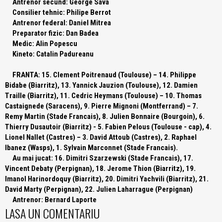
Antrenor secund:
George Sava
Consilier tehnic:
Philipe Berrot
Antrenor federal:
Daniel Mitrea
Preparator fizic:
Dan Badea
Medic:
Alin Popescu
Kineto:
Catalin Padureanu
FRANTA:
15. Clement Poitrenaud (Toulouse) – 14. Philippe
Bidabe (Biarritz), 13. Yannick Jauzion (Toulouse), 12. Damien
Traille (Biarritz), 11. Cedric Heymans (Toulouse) – 10. Thomas
Castaignede (Saracens), 9. Pierre Mignoni (Montferrand) – 7.
Remy Martin (Stade Francais), 8. Julien Bonnaire (Bourgoin), 6.
Thierry Dusautoir (Biarritz) - 5. Fabien Pelous (Toulouse - cap), 4.
Lionel Nallet (Castres) – 3. David Attoub (Castres), 2. Raphael
Ibanez (Wasps), 1. Sylvain Marconnet (Stade Francais).
Au mai jucat:
16. Dimitri Szarzewski (Stade Francais), 17.
Vincent Debaty (Perpignan), 18. Jerome Thion (Biarritz), 19.
Imanol Harinordoquy (Biarritz), 20. Dimitri Yachvili (Biarritz), 21.
David Marty (Perpignan), 22. Julien Laharrague (Perpignan)
Antrenor:
Bernard Laporte
LASA UN COMENTARIU