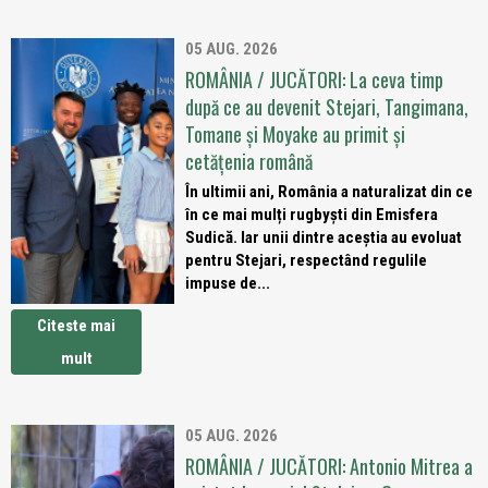
05 AUG. 2026
ROMÂNIA / JUCĂTORI: La ceva timp
după ce au devenit Stejari, Tangimana,
Tomane și Moyake au primit și
cetățenia română
În ultimii ani, România a naturalizat din ce
în ce mai mulți rugbyști din Emisfera
Sudică. Iar unii dintre aceștia au evoluat
pentru Stejari, respectând regulile
impuse de...
Citeste mai
mult
05 AUG. 2026
ROMÂNIA / JUCĂTORI: Antonio Mitrea a