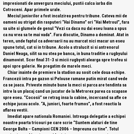
impresionati de anvergura meciului, pustii calca iarba din
Cotroceni. Apar primele urale.
Meciul juniorilor a fost incalzirea pentru tribune. Cateva mii de
oameni au strigat din rasputeri “Hai Dinamo” ori “Hai Metroul”, fara
sa uite si glumele de genul “Vezi ca daca nu dai eseu Ioana a spus
ca nu vrea sa te mai vada”. Fara discutie, Dinamo a dominat. Atat in
teren, unde faptul ca adversarii nu au marcat nici macar un eseu
spune totul, cat si in tribune. Acolo a stralucit si si antrenorul
Daniel Neaga, silit sa nu stea pe banca, in buna traditie a rugbyului
dinamovist. Scor final 31-3 si micii rugbysti alearga spre trofeu si
apoi spre galerie. Ne pregatim de marele meci.
Chiar inainte de premiere la stadion au sosit cele doua echipe.
Francezii intra pe gazon si Pelouse ramane putin mirat cand vede
ca se joaca. Priveste minute bune la meci si parca are tendinta sa
intre la un placaj cand un jucator de la Metrorex parea ca scapase
spre eseu. “Cocosii” se retrag insa la cabine, incercand sa afle ce
echipe jucau acolo. “A, juniori, foarte frumos”, a fost reactia la
aflarea vestii.
Imediat apare nationala Romaniei. Intreaga delegatie a echipei
noastre poarta tricouri pe care scrie “Suntem alaturi de tine
George Balta – Campioni CEN 2006 – Impreuna cu tine”. Totul