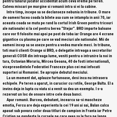
pentru tanarul jucator accidentat acum ceva vreme pe teren.
Cateva miscari pe margine si romanii intra si ei la cabine.
Intre timp, incepe sa se declanseze nebunia in tribune. O mare
de oameni facea coada la bilete asa cum se intampla in anii 70, iar
aceasta coada se muta pe rand la cortul Irish Green pentru tricouri
ale nationalei si la cel pentru berea “Stejar”. BRD imparte baloane
care vor fi folosite mai apoi pe post de toba iar Orange are 4 ecrane
gigantice cu plasma pe care se vad meciuri ale nationalei. Mii de
oameni incep sa se aseze pentru a vedea marele meci. In tribune,
toti marii clienti Orange si BRD, o delegatie intreaga a secretarilor
generali COSR din intreaga lume, veniti pentru o intrunire la noi in
tara, Octavian Morariu, Mircea Geoana, 40 de fosti internationali,
vicepresedintele Federatiei Franceze plus cei mai infocati
suporteri ai Romaniei. Se apropie debutul meciului.
La un moment dat, aplauze furtunoase, desi inca nu intrasera
echipele. Pe teren a aparut, in carucior cu rotile, George Balta. El a
invins deja in lupta cu viata si a venit sa dea un exemplu. I s-a
rezervat un loc de onoare intre cele doua banci.
Apar romanii. Burcea, debutant, incearca sa-si mascheze
emotia, Fercu are deja experienta la cei 19 ani ai sai, Balan calca
apasat sub povara celor doua titluri de campion in Franta iar Petre
Cristian se gandeste la cursele pe care avea sa le faca pe langa