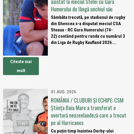
asistat la meciul Stelei cu Gura
Humorului de lângă unchiul său
Sâmbăta trecută, pe stadionul de rugby
din Ghencea s-a disputat meciul CSA
Steaua - RC Gura Humorului (74-
22) contând pentru runda cu numărul 3
din Liga de Rugby Kaufland 2026....
Citeste mai
mult
01 AUG. 2026
ROMÂNIA / CLUBURI ȘI ECHIPE: CSM
Știința Baia Mare a transferat o
uvertură neozeelandeză care a trecut
pe al Hurricanes
Cu puțin timp înaintea Derby-ului