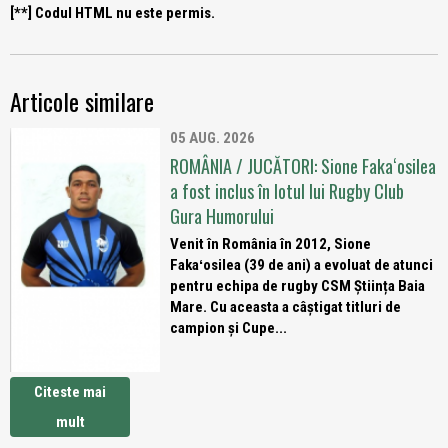
[**] Codul HTML nu este permis.
Articole similare
05 AUG. 2026
ROMÂNIA / JUCĂTORI: Sione Fakaʻosilea
a fost inclus în lotul lui Rugby Club
Gura Humorului
Venit în România în 2012, Sione
Fakaʻosilea (39 de ani) a evoluat de atunci
pentru echipa de rugby CSM Știința Baia
Mare. Cu aceasta a câștigat titluri de
campion și Cupe...
Citeste mai
mult