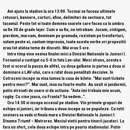
Am ajuns la stadion la ora 13:00. Tocmai se faceau ultimele
retusuri, bannere, corturi, afise, delimitari de sectoare, tot
tacamul. Peste tot si toate domnea soarele care facea ca la umbra
sa fie 30 de grade lejer. Cum o sa fie, ne intrebam. Jucam, cistigam,
pierdem, marcam, dominam pe gramada, rezistam pe treisferturi,
sutam peste ei, cantam impreuna, toate aceste verbe ori propozitii
erau tot atatea teme de discutii. Mai erau 5 ore.
Intre timp vine vestea finalei mici a Diviziei Nationale la Juniori I.
Focsaniul a castigat cu 5-0 in fata Lav-ului. Meci strans, acesta a
fost si scorul la pauza de altfel, cu doua galbene in partea a doua si
dominare a LAV-ului, care a ratat doua penalitati decisive. In
Cotroceni incepe sa vina lumea la casa de bilete. “Mai sunt tickete
pentru meci?”. Mai sunt, insa nu foarte multe. Au sosit si jandarmii,
putin stresati de soare si de actiune. “Asta imi trebuia mie acum,
rugby. Cu cine joaca, cu Franta? Sa vedem…”.
Ora 14:30 si incepe accesul pe stadion. Vin primele grupuri de
echipe si juniori, iar tribuna a doua incepe sa se populeze. Cu totii
sosisera sa vada si finala mare a Diviziei Nationale la Juniori I:
Dinamo Triumf – Metrorex. Meciul vietii pentru tinerii jucatori. La
fara un sfert, cele doua echipe intra pe poarta stadionului. Putin