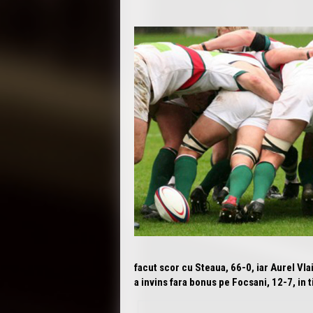
facut scor cu Steaua, 66-0, iar Aurel Vlai
a invins fara bonus pe Focsani, 12-7, in t