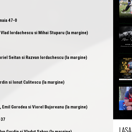
maia 47-0
 Vlad Iordachescu si Mihai Stuparu (la margine)
briel Seitan si Razvan Iordachescu (la margine)
rdin si Ionut Calitescu (la margine)
 Emil Gorodea si Viorel Bujoreanu (la margine)
-37
LASA
dan Gordin si Vladut Sabau (la margine)