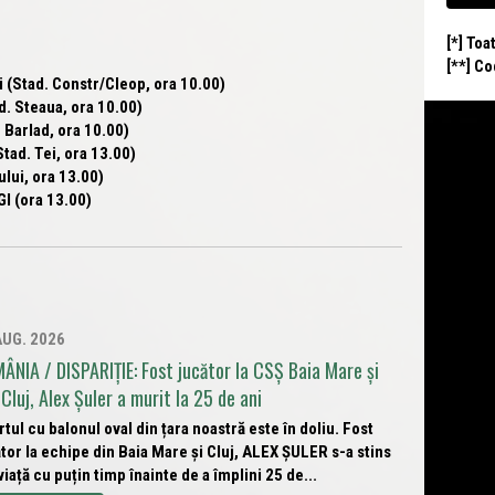
[*] Toa
[**] C
(Stad. Constr/Cleop, ora 10.00)
. Steaua, ora 10.00)
Barlad, ora 10.00)
d. Tei, ora 13.00)
lui, ora 13.00)
l (ora 13.00)
AUG. 2026
ÂNIA / DISPARIȚIE: Fost jucător la CSȘ Baia Mare și
Cluj, Alex Șuler a murit la 25 de ani
tul cu balonul oval din țara noastră este în doliu. Fost
tor la echipe din Baia Mare și Cluj, ALEX ȘULER s-a stins
viață cu puțin timp înainte de a împlini 25 de...