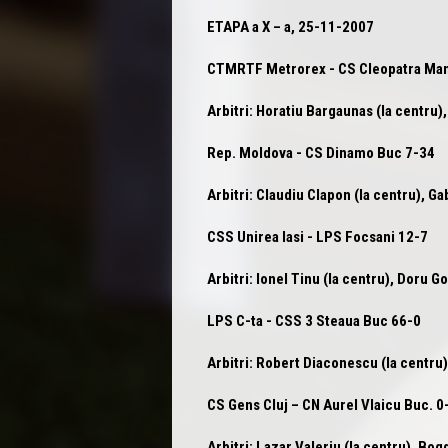
ETAPA a X – a, 25-11-2007
CTMRTF Metrorex
- CS Cleopatra Ma
Arbitri: Horatiu Bargaunas (la centru),
Rep. Moldova -
CS Dinamo Buc
7-34
Arbitri: Claudiu Clapon (la centru), Ga
CSS Unirea Iasi
- LPS Focsani 12-7
Arbitri: Ionel Tinu (la centru), Doru Go
LPS C-ta
- CSS 3 Steaua Buc 66-0
Arbitri: Robert Diaconescu (la centru),
CS Gens Cluj –
CN Aurel Vlaicu Buc.
0
Arbitri: Lazar Valeriu (la centru), Bog