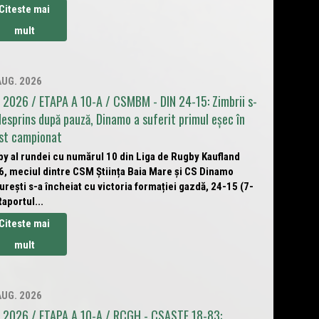
Citeste mai
mult
AUG. 2026
 2026 / ETAPA A 10-A / CSMBM - DIN 24-15: Zimbrii s-
desprins după pauză, Dinamo a suferit primul eșec în
st campionat
y al rundei cu numărul 10 din Liga de Rugby Kaufland
6, meciul dintre CSM Știința Baia Mare și CS Dinamo
rești s-a încheiat cu victoria formației gazdă, 24-15 (7-
Raportul...
Citeste mai
mult
AUG. 2026
 2026 / ETAPA A 10-A / RCGH - CSASTE 18-83: