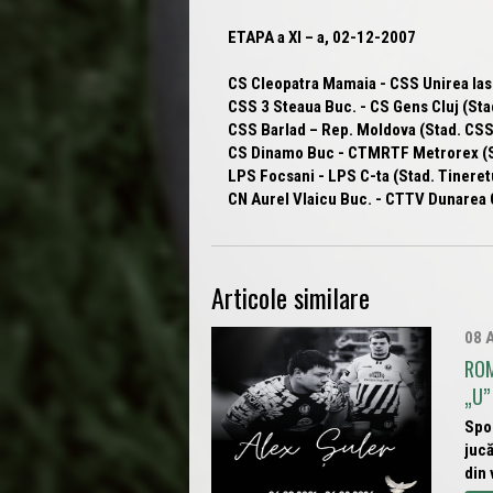
ETAPA a XI – a, 02-12-2007
CS Cleopatra Mamaia - CSS Unirea Iasi 
CSS 3 Steaua Buc. - CS Gens Cluj (Stad
CSS Barlad – Rep. Moldova (Stad. CSS 
CS Dinamo Buc - CTMRTF Metrorex (Sta
LPS Focsani - LPS C-ta (Stad. Tineretu
CN Aurel Vlaicu Buc. - CTTV Dunarea G
Articole similare
08 
ROM
„U” 
Spor
jucă
din 