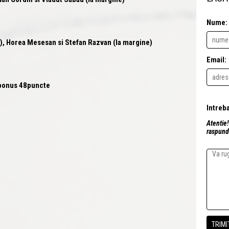
Nume:
), Horea Mesesan si Stefan Razvan (la margine)
Email:
pbonus 48puncte
Atentie!
raspunde