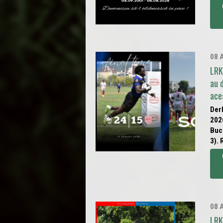
08 
LRK
au 
ace
Derb
202
Bucu
3). 
08 
LRK