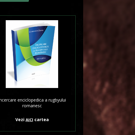
ncercare enciclopedica a rugbyului
romanesc
Vezi
cartea
AICI