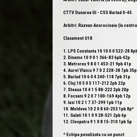
CTTV Dunarea Gl -
CSS Barlad
0-45
Arbitri: Razvan Anorocioaie (la centru
Clasament U18
1. LPS Constanta 10 10 0 0 522-28 8
2. Dinamo 10 9 0 1 366-83 6pb 42p
3. Metrorex 9 8 0 1 453-21 9pb 41p
4. Aurel Vlaicu 9 7 0 2 228-38 7pb 35p
5. Barlad 10 6 0 4 240-118 7pb 31p
6. Cluj 10 5 0 5 117-212 2pb 22p
7. Steaua 10 4 1 5 88-222 2pb 20p
8. Focsani 9 2 0 7 100-169 4pb 12p
9. Iasi 10 2 1 7 37-299 1pb 11p
10. Moldova 10 2 0 8 60-253 1pb 8p*
11. Galati 10 1 0 9 28-521 2pb 6p
12. Cleopatra 9 1 0 8 15-310 1pb 5p
* Echipa penalizata cu un punct