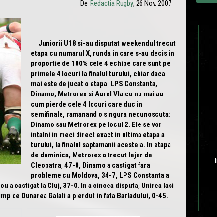
De
Redactia Rugby
, 26 Nov. 2007
Juniorii U18 si-au disputat weekendul trecut
etapa cu numarul X, runda in care s-au decis in
proportie de 100% cele 4 echipe care sunt pe
primele 4 locuri la finalul turului, chiar daca
mai este de jucat o etapa. LPS Constanta,
Dinamo, Metrorex si Aurel Vlaicu nu mai au
cum pierde cele 4 locuri care duc in
semifinale, ramanand o singura necunoscuta:
Dinamo sau Metrorex pe locul 2. Ele se vor
intalni in meci direct exact in ultima etapa a
turului, la finalul saptamanii acesteia. In etapa
de duminica, Metrorex a trecut lejer de
I
Cleopatra, 47-0, Dinamo a castigat fara
probleme cu Moldova, 34-7, LPS Constanta a
cu a castigat la Cluj, 37-0. In a cincea disputa, Unirea Iasi
imp ce Dunarea Galati a pierdut in fata Barladului, 0-45.