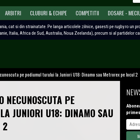
ARBITRI
CLUBURI & ECHIPE
COMPETITII
DOSARE - MECI
ania, cat si din strainatate. Pe langa articolele zilnice, gasesti pe rugby.ro un p
tanie, Italia, Africa de Sud, Australia, Noua Zeelanda), precum si al partidelor c
cunoscuta pe podiumul turului la Juniori U18: Dinamo sau Metrorex pe locul 2
NEWS
O NECUNOSCUTA PE
Abonea
LA JUNIORI U18: DINAMO SAU
primes
 2