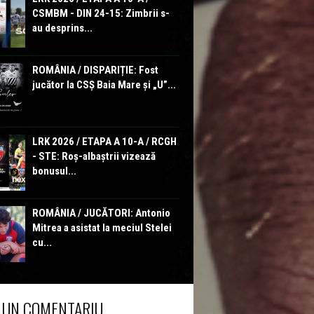
CSMBM - DIN 24-15: Zimbrii s-
au desprins...
ROMÂNIA / DISPARIȚIE: Fost
jucător la CSȘ Baia Mare și „U”...
LRK 2026 / ETAPA A 10-A / RCGH
- STE: Roș-albaștrii vizează
bonusul...
ROMÂNIA / JUCĂTORI: Antonio
Mitrea a asistat la meciul Stelei
cu...
 UN COMENTARIU