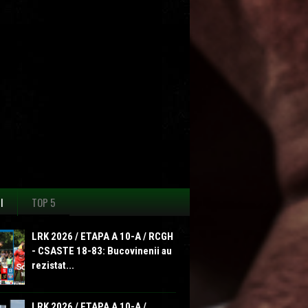
I
TOP 5
LRK 2026 / ETAPA A 10-A / RCGH
- CSASTE 18-83: Bucovinenii au
rezistat...
LRK 2026 / ETAPA A 10-A /