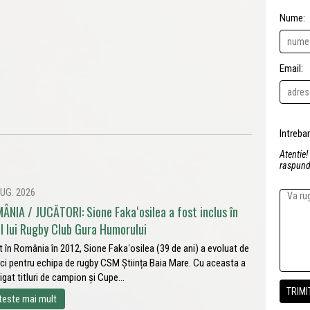
Nume:
Email:
Atentie!
raspunde
UG. 2026
ÂNIA / JUCĂTORI: Sione Fakaʻosilea a fost inclus în
ul lui Rugby Club Gura Humorului
t în România în 2012, Sione Fakaʻosilea (39 de ani) a evoluat de
ci pentru echipa de rugby CSM Știința Baia Mare. Cu aceasta a
igat titluri de campion și Cupe...
teste mai mult