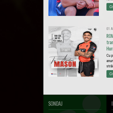
Ci
01 A
ROM
tra
Hur
Cu p
anun
stră
Ci
SONDAJ