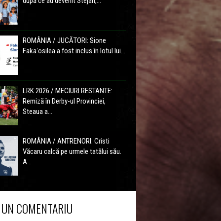
după ce au devenit Stejari,...
ROMÂNIA / JUCĂTORI: Sione
Fakaʻosilea a fost inclus în lotul lui...
LRK 2026 / MECIURI RESTANTE:
Remiză în Derby-ul Provinciei,
Steaua a...
ROMÂNIA / ANTRENORI: Cristi
Văcaru calcă pe urmele tatălui său.
A...
 UN COMENTARIU