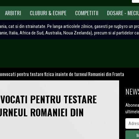
ARBITRI
CLUBURI & ECHIPE
COMPETITII
DOSARE - MECI
ania, cat si din strainatate. Pe langa articolele zilnice, gasesti pe rugby.ro un p
tanie, Italia, Africa de Sud, Australia, Noua Zeelanda), precum si al partidelor c
convocati pentru testare fizica inainte de turneul Romaniei din Franta
NEWS
NVOCATI PENTRU TESTARE
Aboneaz
TURNEUL ROMANIEI DIN
ultimel