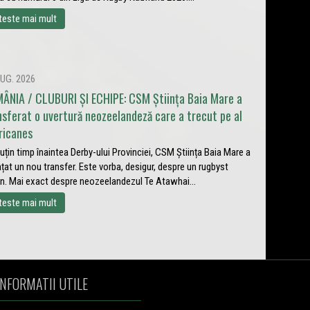
teste mai mult
UG. 2026
ÂNIA / CLUBURI ȘI ECHIPE: CSM Știința Baia Mare a
nsferat o uvertură neozeelandeză care a trecut pe al
ricanes
uțin timp înaintea Derby-ului Provinciei, CSM Știința Baia Mare a
țat un nou transfer. Este vorba, desigur, despre un rugbyst
in. Mai exact despre neozeelandezul Te Atawhai...
teste mai mult
INFORMATII UTILE