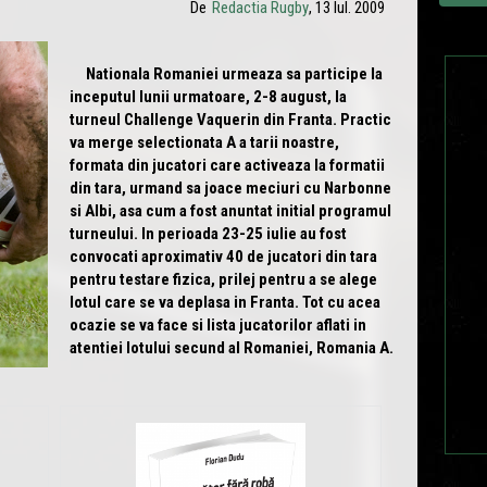
De
Redactia Rugby
, 13 Iul. 2009
Nationala Romaniei urmeaza sa participe la
inceputul lunii urmatoare, 2-8 august, la
turneul Challenge Vaquerin din Franta. Practic
va merge selectionata A a tarii noastre,
formata din jucatori care activeaza la formatii
din tara, urmand sa joace meciuri cu Narbonne
si Albi, asa cum a fost anuntat initial programul
turneului. In perioada 23-25 iulie au fost
convocati aproximativ 40 de jucatori din tara
pentru testare fizica, prilej pentru a se alege
lotul care se va deplasa in Franta. Tot cu acea
ocazie se va face si lista jucatorilor aflati in
atentiei lotului secund al Romaniei, Romania A.