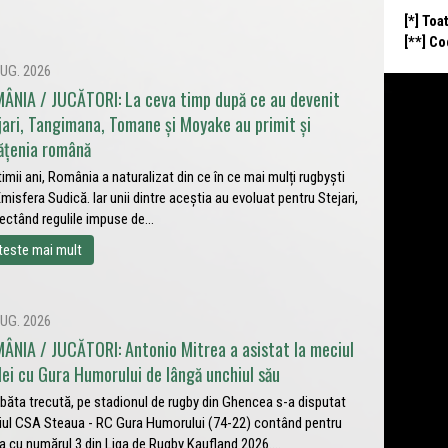
[*] Toa
[**] C
UG. 2026
ÂNIA / JUCĂTORI: La ceva timp după ce au devenit
jari, Tangimana, Tomane și Moyake au primit și
ățenia română
ltimii ani, România a naturalizat din ce în ce mai mulți rugbyști
Emisfera Sudică. Iar unii dintre aceștia au evoluat pentru Stejari,
ectând regulile impuse de...
teste mai mult
UG. 2026
ÂNIA / JUCĂTORI: Antonio Mitrea a asistat la meciul
lei cu Gura Humorului de lângă unchiul său
ăta trecută, pe stadionul de rugby din Ghencea s-a disputat
ul CSA Steaua - RC Gura Humorului (74-22) contând pentru
a cu numărul 3 din Liga de Rugby Kaufland 2026....