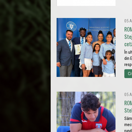
05 A
ROM
Ste
cet
În u
din 
resp
Ci
05 A
ROM
Ste
Sâmb
meci
rund