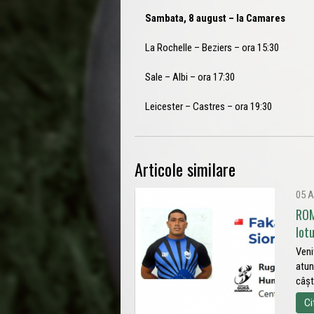
Sambata, 8 august – la Camares
La Rochelle – Beziers – ora 15:30
Sale – Albi – ora 17:30
Leicester – Castres – ora 19:30
Articole similare
05 A
ROM
lot
Veni
atun
câșt
Ci