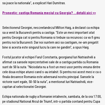
sa joace la nationala", a explicat Hari Dumitras.
Pronostic: castiga Romania meciul cu Georgia? ...detalii aici >>
Selectionerul Georgiei, neozeelandezul Milton Haig, a declarat ca echipa
sa a venit la Bucuresti pentru a castiga. "Este un meci important atat
pentru Georgia cat si pentru Romania si trebuie sa recunosc ca va fi greu
pentru noi la Bucuresti. Dar noi suntem aici sa castigam, ne-am pregatit
bine si acesta este singurul lucru la care ne gandim", a spus Haig.
Fostul jucator al echipei Farul Constanta, georgianul Iuri Natriashvili a
afirmat ca sansele reprezentativei sale de a castiga partida cu Romania
sunt de 50 la suta. "Niciodata nu a fost un meci usor pentru vreuna dintre
cele doua echipe atunci cand s-au intalnit. Si pentru noi acest meci e ca o
finala deoarece Romania este adversarul nostru principal. Sansele la
victorie sunt egale, 50-50 la suta", a mentionat Iuri Natriashvili, vice-
capitan al selectionatei Georgiei.
Echipa nationala de rugby a Romaniei intalneste, sambata, de la ora 17.00,
pe stadionul National Arcul de Triumf, intr-o partida contand pentru Cupa