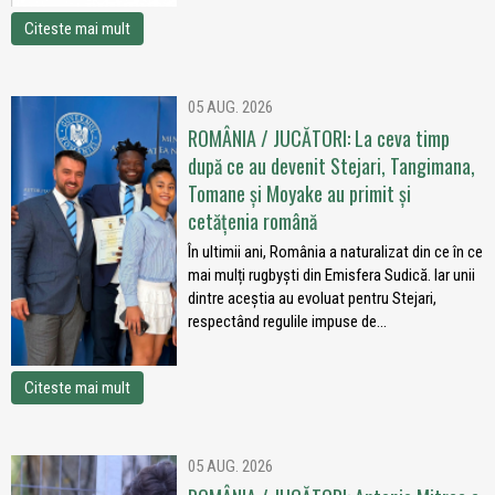
Citeste mai mult
05 AUG. 2026
ROMÂNIA / JUCĂTORI: La ceva timp
după ce au devenit Stejari, Tangimana,
Tomane și Moyake au primit și
cetățenia română
În ultimii ani, România a naturalizat din ce în ce
mai mulți rugbyști din Emisfera Sudică. Iar unii
dintre aceștia au evoluat pentru Stejari,
respectând regulile impuse de...
Citeste mai mult
05 AUG. 2026