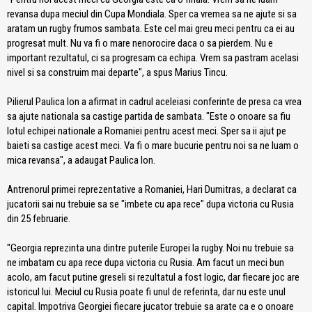
revansa dupa meciul din Cupa Mondiala. Sper ca vremea sa ne ajute si sa
aratam un rugby frumos sambata. Este cel mai greu meci pentru ca ei au
progresat mult. Nu va fi o mare nenorocire daca o sa pierdem. Nu e
important rezultatul, ci sa progresam ca echipa. Vrem sa pastram acelasi
nivel si sa construim mai departe", a spus Marius Tincu.
Pilierul Paulica Ion a afirmat in cadrul aceleiasi conferinte de presa ca vrea
sa ajute nationala sa castige partida de sambata. "Este o onoare sa fiu
lotul echipei nationale a Romaniei pentru acest meci. Sper sa ii ajut pe
baieti sa castige acest meci. Va fi o mare bucurie pentru noi sa ne luam o
mica revansa", a adaugat Paulica Ion.
Antrenorul primei reprezentative a Romaniei, Hari Dumitras, a declarat ca
jucatorii sai nu trebuie sa se "imbete cu apa rece" dupa victoria cu Rusia
din 25 februarie.
"Georgia reprezinta una dintre puterile Europei la rugby. Noi nu trebuie sa
ne imbatam cu apa rece dupa victoria cu Rusia. Am facut un meci bun
acolo, am facut putine greseli si rezultatul a fost logic, dar fiecare joc are
istoricul lui. Meciul cu Rusia poate fi unul de referinta, dar nu este unul
capital. Impotriva Georgiei fiecare jucator trebuie sa arate ca e o onoare