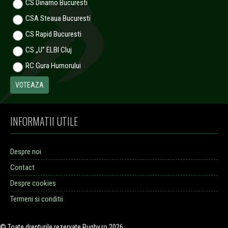
CS Dinamo Bucuresti
CSA Steaua Bucuresti
CS Rapid Bucuresti
CS „U” ELBI Cluj
RC Gura Humorului
INFORMATII UTILE
Despre noi
Contact
Despre cookies
Termeni si conditii
© Toate drepturile rezervate Rugby.ro 2026