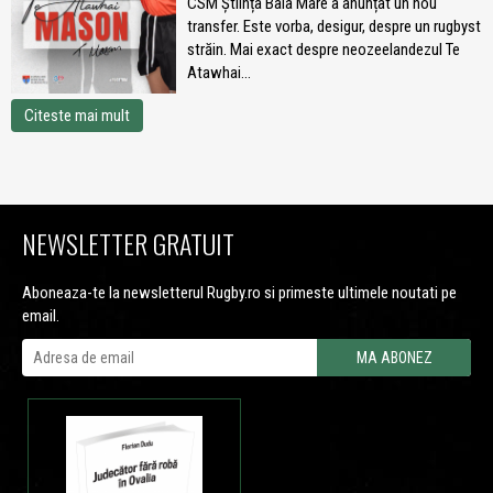
CSM Știința Baia Mare a anunțat un nou
transfer. Este vorba, desigur, despre un rugbyst
străin. Mai exact despre neozeelandezul Te
Atawhai...
Citeste mai mult
NEWSLETTER GRATUIT
Aboneaza-te la newsletterul Rugby.ro si primeste ultimele noutati pe
email.