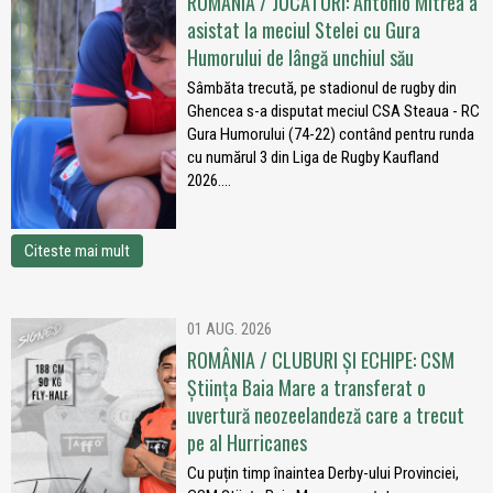
ROMÂNIA / JUCĂTORI: Antonio Mitrea a
asistat la meciul Stelei cu Gura
Humorului de lângă unchiul său
Sâmbăta trecută, pe stadionul de rugby din
Ghencea s-a disputat meciul CSA Steaua - RC
Gura Humorului (74-22) contând pentru runda
cu numărul 3 din Liga de Rugby Kaufland
2026....
Citeste mai mult
01 AUG. 2026
ROMÂNIA / CLUBURI ȘI ECHIPE: CSM
Știința Baia Mare a transferat o
uvertură neozeelandeză care a trecut
pe al Hurricanes
Cu puțin timp înaintea Derby-ului Provinciei,