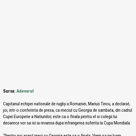
Sursa:
Adevarul
Capitanul echipei nationale de rugby a Romaniei, Marius Tincu, a declarat,
joi, intr-o conferinta de presa, ca meciul cu Georgia de sambata, din cadrul
Cupei Europene a Natiunilor, este ca o finala pentru el si colegii lui
deoarece vor sa isi ia revansa dupa infrangerea suferita la Cupa Mondiala.
"Pentru noi acest meci cu Georgia este ca o finala. Vrem sa ne luam