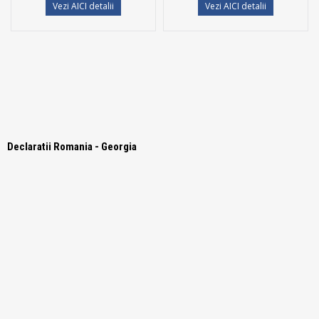
Vezi AICI detalii
Vezi AICI detalii
Declaratii Romania - Georgia