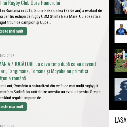
ul lui Rugby Club Gura Humorului
t în România în 2012, Sione Fakaʻosilea (39 de ani) a evoluat de
ci pentru echipa de rugby CSM Știința Baia Mare. Cu aceasta a
igat titluri de campion și Cupe...
teste mai mult
UG. 2026
ÂNIA / JUCĂTORI: La ceva timp după ce au devenit
jari, Tangimana, Tomane și Moyake au primit și
ățenia română
ltimii ani, România a naturalizat din ce în ce mai mulți rugbyști
Emisfera Sudică. Iar unii dintre aceștia au evoluat pentru Stejari,
ectând regulile impuse de...
teste mai mult
LASA
UG. 2026