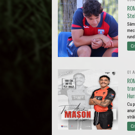
ROM
Ste
Sâmb
meci
rund
Ci
01 A
ROM
tra
Hur
Cu p
anun
stră
Ci