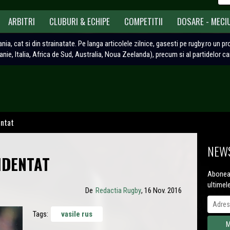
ARBITRI
CLUBURI & ECHIPE
COMPETITII
DOSARE - MECI
ania, cat si din strainatate. Pe langa articolele zilnice, gasesti pe rugby.ro un p
tanie, Italia, Africa de Sud, Australia, Noua Zeelanda), precum si al partidelor c
entat
NEWS
IDENTAT
Aboneaz
ultimel
De
Redactia Rugby
, 16 Nov. 2016
Tags:
vasile rus