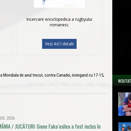
Incercare enciclopedica a rugbyului
romanesc
Vezi AICI detalii
a Mondiala de anul trecut, contra Canadei, invingand cu 17-15,
NOUTAT
UG. 2026
ÂNIA / JUCĂTORI: Sione Fakaʻosilea a fost inclus în