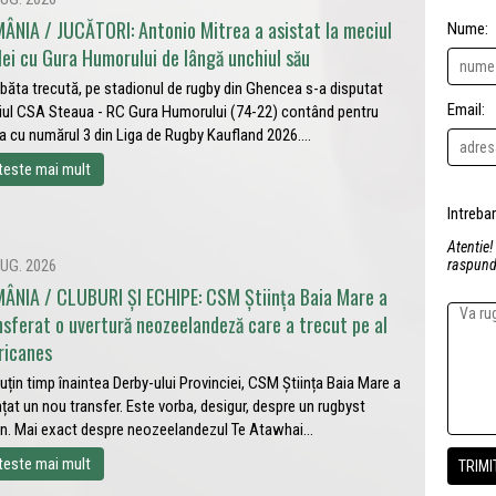
ÂNIA / JUCĂTORI: Antonio Mitrea a asistat la meciul
Nume:
lei cu Gura Humorului de lângă unchiul său
ăta trecută, pe stadionul de rugby din Ghencea s-a disputat
Email:
ul CSA Steaua - RC Gura Humorului (74-22) contând pentru
a cu numărul 3 din Liga de Rugby Kaufland 2026....
teste mai mult
Atentie!
UG. 2026
raspunde
ÂNIA / CLUBURI ȘI ECHIPE: CSM Știința Baia Mare a
nsferat o uvertură neozeelandeză care a trecut pe al
ricanes
uțin timp înaintea Derby-ului Provinciei, CSM Știința Baia Mare a
țat un nou transfer. Este vorba, desigur, despre un rugbyst
in. Mai exact despre neozeelandezul Te Atawhai...
teste mai mult