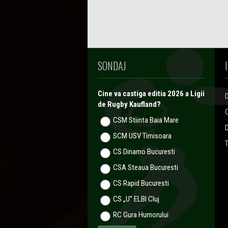
SONDAJ
Cine va castiga editia 2026 a Ligii
de Rugby Kaufland?
CSM Stiinta Baia Mare
SCM USV Timisoara
T
CS Dinamo Bucuresti
CSA Steaua Bucuresti
CS Rapid Bucuresti
CS „U” ELBI Cluj
RC Gura Humorului