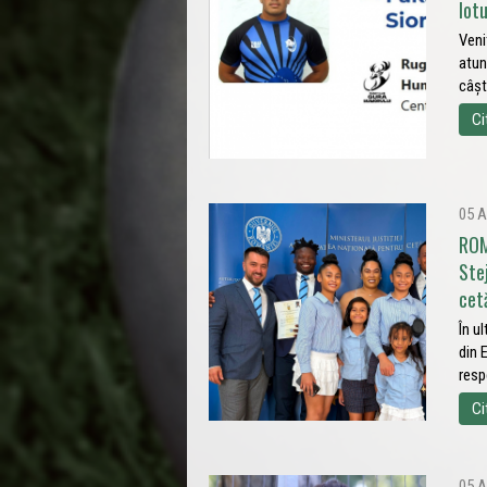
lot
Veni
atun
câșt
Ci
05 A
ROM
Ste
cet
În u
din 
resp
Ci
05 A