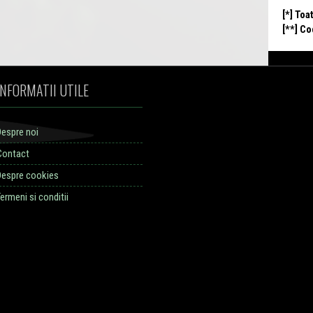
[*] Toa
[**] C
INFORMATII UTILE
Despre noi
Contact
Despre cookies
ermeni si conditii