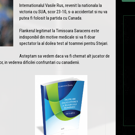
Internationalul Vasile Rus, revenit la nationala la
victoria cu SUA, scor 23-10, s-a accidentat si nu va
putea fi folosit la partida cu Canada.
Flankerul legitimat la Timisoara Saracens este
indisponibil din motive medicale si va fi doar
spectator la al doilea test al toamnei pentru Stejari.
Asteptam sa vedem daca va fi chemat alt jucator de
or, in vederea dificilei confruntari cu canadienii.