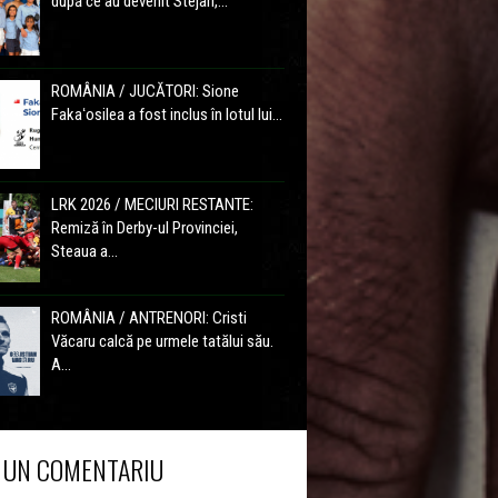
după ce au devenit Stejari,...
ROMÂNIA / JUCĂTORI: Sione
Fakaʻosilea a fost inclus în lotul lui...
LRK 2026 / MECIURI RESTANTE:
Remiză în Derby-ul Provinciei,
Steaua a...
ROMÂNIA / ANTRENORI: Cristi
Văcaru calcă pe urmele tatălui său.
A...
 UN COMENTARIU