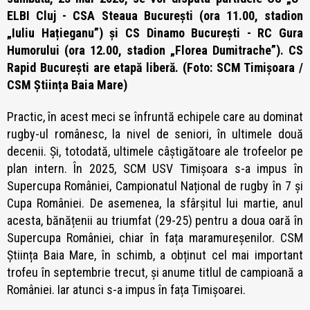
ELBI Cluj - CSA Steaua București (ora 11.00, stadion
„Iuliu Hațieganu”) și CS Dinamo București - RC Gura
Humorului (ora 12.00, stadion „Florea Dumitrache”). CS
Rapid București are etapă liberă. (Foto: SCM Timișoara /
CSM Știința Baia Mare)
Practic, în acest meci se înfruntă echipele care au dominat
rugby-ul românesc, la nivel de seniori, în ultimele două
decenii. Și, totodată, ultimele câștigătoare ale trofeelor pe
plan intern. În 2025, SCM USV Timișoara s-a impus în
Supercupa României, Campionatul Național de rugby în 7 și
Cupa României. De asemenea, la sfârșitul lui martie, anul
acesta, bănățenii au triumfat (29-25) pentru a doua oară în
Supercupa României, chiar în fața maramureșenilor. CSM
Știința Baia Mare, în schimb, a obținut cel mai important
trofeu în septembrie trecut, și anume titlul de campioană a
României. Iar atunci s-a impus în fața Timișoarei.