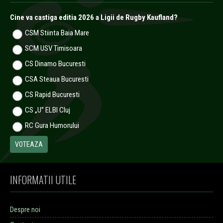
Cine va castiga editia 2026 a Ligii de Rugby Kaufland?
CSM Stiinta Baia Mare
SCM USV Timisoara
CS Dinamo Bucuresti
CSA Steaua Bucuresti
CS Rapid Bucuresti
CS „U” ELBI Cluj
RC Gura Humorului
INFORMATII UTILE
Despre noi