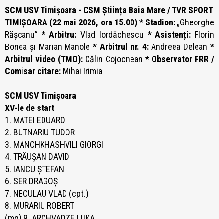
SCM USV Timișoara - CSM Știința Baia Mare / TVR SPORT
TIMIȘOARA (22 mai 2026, ora 15.00) * Stadion:
„Gheorghe
Rășcanu”
* Arbitru:
Vlad Iordăchescu
* Asistenți:
Florin
Bonea și Marian Manole
* Arbitrul nr. 4:
Andreea Delean
*
Arbitrul video (TMO):
Călin Cojocnean
* Observator FRR /
Comisar citare:
Mihai Irimia
SCM USV Timișoara
XV-le de start
1. MATEI EDUARD
2. BUTNARIU TUDOR
3. MANCHKHASHVILI GIORGI
4. TRĂUȘAN DAVID
5. IANCU ȘTEFAN
6. SER DRAGOȘ
7. NECULAU VLAD (cpt.)
8. MURARIU ROBERT
(mg) 9. ARCHVADZE LUKA