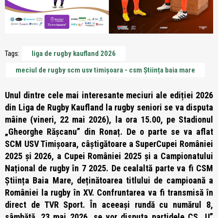
Tags:
liga de rugby kaufland 2026
meciul de rugby scm usv timișoara - csm Știința baia mare
Unul dintre cele mai interesante meciuri ale ediției 2026
din Liga de Rugby Kaufland la rugby seniori se va disputa
mâine (vineri, 22 mai 2026), la ora 15.00, pe Stadionul
„Gheorghe Rășcanu” din Ronaț. De o parte se va aflat
SCM USV Timișoara, câștigătoare a SuperCupei României
2025 și 2026, a Cupei României 2025 și a Campionatului
Național de rugby în 7 2025. De cealaltă parte va fi CSM
Știința Baia Mare, deținătoarea titlului de campioană a
României la rugby în XV. Confruntarea va fi transmisă în
direct de TVR Sport. În aceeași rundă cu numărul 8,
sâmbătă, 23 mai 2026, se vor disputa partidele CS „U”