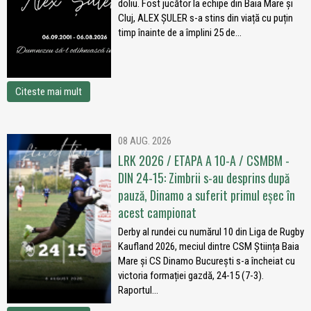
doliu. Fost jucător la echipe din Baia Mare și
Cluj, ALEX ȘULER s-a stins din viață cu puțin
timp înainte de a împlini 25 de...
Citeste mai mult
08 AUG. 2026
LRK 2026 / ETAPA A 10-A / CSMBM -
DIN 24-15: Zimbrii s-au desprins după
pauză, Dinamo a suferit primul eșec în
acest campionat
Derby al rundei cu numărul 10 din Liga de Rugby
Kaufland 2026, meciul dintre CSM Știința Baia
Mare și CS Dinamo București s-a încheiat cu
victoria formației gazdă, 24-15 (7-3).
Raportul...