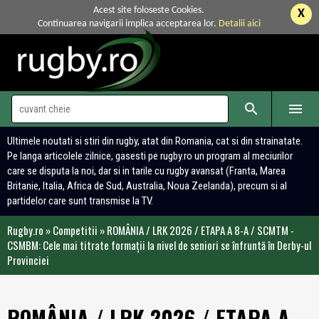
Acest site foloseste Cookies.
X
Continuarea navigarii implica acceptarea lor.
Detalii aici


Ultimele noutati si stiri din rugby, atat din Romania, cat si din strainatate.
Pe langa articolele zilnice, gasesti pe rugby.ro un program al meciurilor
care se disputa la noi, dar si in tarile cu rugby avansat (Franta, Marea
Britanie, Italia, Africa de Sud, Australia, Noua Zeelanda), precum si al
partidelor care sunt transmise la TV.
Rugby.ro
»
Competitii
»
ROMÂNIA / LRK 2026 / ETAPA A 8-A / SCMTM -
CSMBM: Cele mai titrate formații la nivel de seniori se înfruntă în Derby-ul
Provinciei
ROMÂNIA / LRK 2026 / ETAPA A