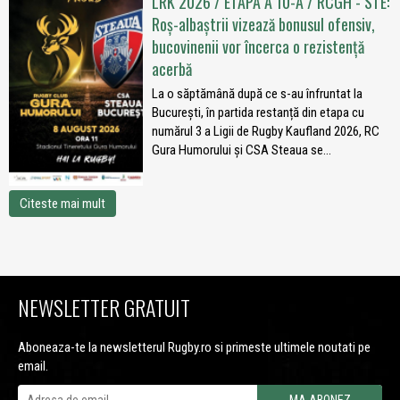
LRK 2026 / ETAPA A 10-A / RCGH - STE:
Roș-albaștrii vizează bonusul ofensiv,
bucovinenii vor încerca o rezistență
acerbă
La o săptămână după ce s-au înfruntat la
București, în partida restanță din etapa cu
numărul 3 a Ligii de Rugby Kaufland 2026, RC
Gura Humorului și CSA Steaua se...
Citeste mai mult
NEWSLETTER GRATUIT
Aboneaza-te la newsletterul Rugby.ro si primeste ultimele noutati pe
email.