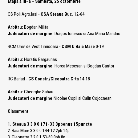
Etapa a III–a – Sambata, 25 octombrie
CS Poli.Agro.Iasi -
CSA Steaua Buc.
12-64
Arbitru:
Bogdan Milita
Judecatori de margine:
Dragos Ionescu si Ana Maria Mandric
RCM Univ. de Vest Timisoara -
CSM U Baia Mare
0-19
Arbitru:
Horatiu Bargaunas
Judecatori de margine:
Horea Mesesan si Bogdan Cantor
RC Barlad -
CS Constr./Cleopatra C-ta
14-18
Arbitru:
Gheorghe Sabau
Judecatori de margine:
Nicolae Copil si Calin Cojocnean
Clasament
1. Steaua 3 3 0 0 171-33 3pbonus 15puncte
2. Baia Mare 3 3 0 0 144-12 2pb 14p
3. Cleopatra 3 2 0 1 53-60 0pb 8p