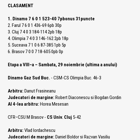
CLASAMENT
1. Dinamo 7 6 0 1 523-40 7pbonus 31puncte
2. Farul 7 6 0 1 436-69 6pb 30p
3. Cluj 7 4 0 3 184-114 2pb 18p
4. Olimpia 7 4 0 3 146-162 2pb 18p
5. Suceava 7 1 0 6 87-385 1pb 5p
6. Brasov 7 0 0 7 18-605 0pb 0p
Etapa a VIII–a – Sambata, 29 noiembrie (ultima a anului)
Dinamo Gaz Sud Buc.
- CSM-CS Olimpia Buc. 46-3
Arbitru:
Danut Frasineanu
Judecatori de margine:
Robert Diaconescu si Bogdan Gordin
Al 4-lea arbitru:
Horea Mesesan
CFR–CSU M Brasov -
CS Univ. Cluj
5-42
Arbitru:
Vlad Iordachescu
Judecatori de margine:
Daniel Boldor si Razvan Vasiliu