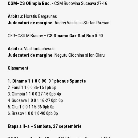
CSM–CS Olimpia Buc.
- CSM Bucovina Suceava 27-16
Arbitru:
Horatiu Bargaunas
Judecatori de margine:
Andrei Vasiliu si Stefan Razvan
CFR–CSU M Brasov –
CS Dinamo Gaz Sud Buc
0-90
Arbitru:
Vlad Iordachescu
Judecatori de margine:
Negutu Ciochina si Ion Olaru
Clasament
1. Dinamo 1 1 0 0 90-0 1pbonus 5puncte
2. Farul 1 1 0 0 36-15 1pb 5p
3. Olimpia 1 1 0 0 27-16 0pb 4p
4. Suceava 1 0 0 1 16-27 0pb 0p
5. Cluj 1 0 0 1 15-36 0pb 0p
6. Brasov 1 0 0 1 0-90 0pb 0p
Etapa a II–a – Sambata, 27 septembrie