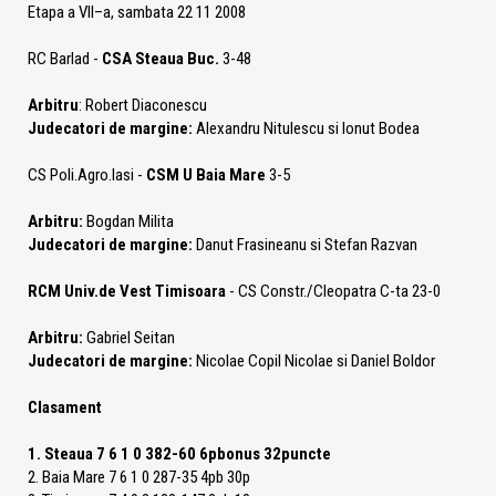
Etapa a VII–a, sambata 22 11 2008
RC Barlad -
CSA Steaua Buc.
3-48
Arbitru
: Robert Diaconescu
Judecatori de margine:
Alexandru Nitulescu si Ionut Bodea
CS Poli.Agro.Iasi -
CSM U Baia Mare
3-5
Arbitru:
Bogdan Milita
Judecatori de margine:
Danut Frasineanu si Stefan Razvan
RCM Univ.de Vest Timisoara
- CS Constr./Cleopatra C-ta 23-0
Arbitru:
Gabriel Seitan
Judecatori de margine:
Nicolae Copil Nicolae si Daniel Boldor
Clasament
1. Steaua 7 6 1 0 382-60 6pbonus 32puncte
2. Baia Mare 7 6 1 0 287-35 4pb 30p