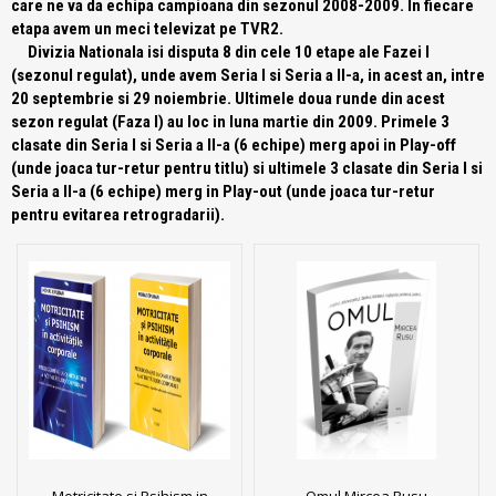
care ne va da echipa campioana din sezonul 2008-2009. In fiecare
etapa avem un meci televizat pe TVR2.
Divizia Nationala isi disputa 8 din cele 10 etape ale Fazei I
(sezonul regulat), unde avem Seria I si Seria a II-a, in acest an, intre
20 septembrie si 29 noiembrie. Ultimele doua runde din acest
sezon regulat (Faza I) au loc in luna martie din 2009. Primele 3
clasate din Seria I si Seria a II-a (6 echipe) merg apoi in Play-off
(unde joaca tur-retur pentru titlu) si ultimele 3 clasate din Seria I si
Seria a II-a (6 echipe) merg in Play-out (unde joaca tur-retur
pentru evitarea retrogradarii).