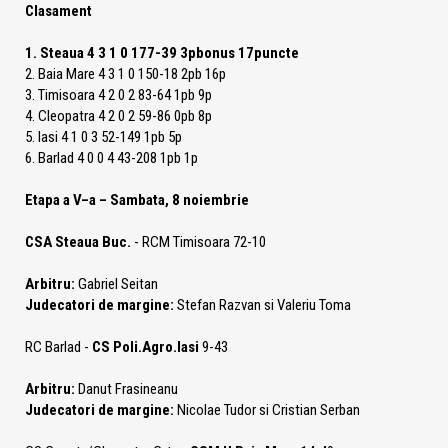
Clasament
1. Steaua 4 3 1 0 177-39 3pbonus 17puncte
2. Baia Mare 4 3 1 0 150-18 2pb 16p
3. Timisoara 4 2 0 2 83-64 1pb 9p
4. Cleopatra 4 2 0 2 59-86 0pb 8p
5. Iasi 4 1 0 3 52-149 1pb 5p
6. Barlad 4 0 0 4 43-208 1pb 1p
Etapa a V–a – Sambata, 8 noiembrie
CSA Steaua Buc.
- RCM Timisoara 72-10
Arbitru:
Gabriel Seitan
Judecatori de margine:
Stefan Razvan si Valeriu Toma
RC Barlad -
CS Poli.Agro.Iasi
9-43
Arbitru:
Danut Frasineanu
Judecatori de margine:
Nicolae Tudor si Cristian Serban