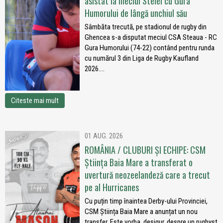
asistat la meciul Stelei cu Gura
Humorului de lângă unchiul său
Sâmbăta trecută, pe stadionul de rugby din
Ghencea s-a disputat meciul CSA Steaua - RC
Gura Humorului (74-22) contând pentru runda
cu numărul 3 din Liga de Rugby Kaufland
2026....
Citeste mai mult
01 AUG. 2026
ROMÂNIA / CLUBURI ȘI ECHIPE: CSM
Știința Baia Mare a transferat o
uvertură neozeelandeză care a trecut
pe al Hurricanes
Cu puțin timp înaintea Derby-ului Provinciei,
CSM Știința Baia Mare a anunțat un nou
transfer. Este vorba, desigur, despre un rugbyst