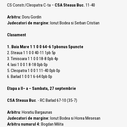
CS Constr./Cleopatra C-ta –
CSA Steaua Buc.
11-40
Arbitru:
Doru Gordin
Judecatori de margine:
Ionut Bodea si Serban Cristian
Clasament
1. Baia Mare 1 1 0 0 64-6 1pbonus 5puncte
2. Steaua 1 1 0 0 40-11 1pb 5p
3. Timisoara 1 1 0 0 18-8 0pb 4p
4. Iasi 1 0 0 1 8-18 0pb 0p
5. Cleopatra 1 0 0 1 11-40 0pb 0p
6. Barlad 1 0 0 1 6-64 0pb 0p
Etapa a II– a – Sambata, 27 septembrie
CSA Steaua Buc
. - RC Barlad 67-10 (35-7)
Arbitru
: Horatiu Bargaunas
Judecatori de margine:
Ionut Bodea si Horea Mesesan
Arbitru numarul 4:
Bogdan Milita