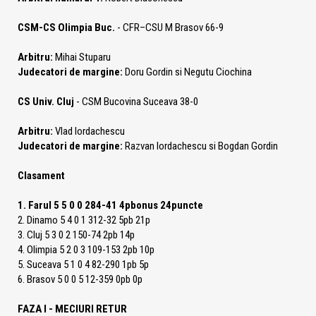
CSM-CS Olimpia Buc.
- CFR–CSU M Brasov 66-9
Arbitru:
Mihai Stuparu
Judecatori de margine:
Doru Gordin si Negutu Ciochina
CS Univ. Cluj
- CSM Bucovina Suceava 38-0
Arbitru:
Vlad Iordachescu
Judecatori de margine:
Razvan Iordachescu si Bogdan Gordin
Clasament
1. Farul 5 5 0 0 284-41 4pbonus 24puncte
2. Dinamo 5 4 0 1 312-32 5pb 21p
3. Cluj 5 3 0 2 150-74 2pb 14p
4. Olimpia 5 2 0 3 109-153 2pb 10p
5. Suceava 5 1 0 4 82-290 1pb 5p
6. Brasov 5 0 0 5 12-359 0pb 0p
FAZA I - MECIURI RETUR