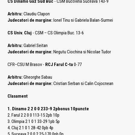
CS Dinamo Gaz Sud Buc
- CSM Bucovina Suceava 143-9
Arbitru:
Claudiu Clapon
Judecatori de margine:
Ionel Tinu si Gabriela Balan-Surmei
CS Univ. Cluj
- CSM – CS Olimpia Buc. 13-6
Arbitru:
Gabriel Seitan
Judecatori de margine:
Negutu Ciochina si Nicolae Tudor
CFR–CSU M Brasov -
RCJ Farul C-ta
0-77
Arbitru:
Gheorghe Sabau
Judecatori de margine:
Cristian Serban si Calin Cojocnean
Clasament
1. Dinamo 2 2 0 0 233-9 2pbonus 10puncte
2. Farul 2 2 0 0 113-15 2pb 10p
3. Olimpia 2 1 0 1 33-29 1pb 5p
4. Cluj 2 1 0 1 28-42 0pb 4p
5. Suceava 2 0 0 2 25-170 0pb 0p