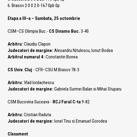
6. Brasov 2 0 0 2 0-167 0pb 0p
Etapa a III–a – Sambata, 25 octombrie
CSM–CS Olimpia Buc.-
CS Dinamo Buc.
3-40
Arbitru:
Claudiu Clapon
Judecatori de margine:
Alexandru Nitulescu, Ionut Bodea
Arbitrul numarul 4:
Constantin Bonea
CS Univ. Cluj
- CFR–CSU M Brasov 78-3
Arbitru:
Vlad Iordachescu
Judecatori de margine:
Gabriela Surmei Balan si Mihai Stuparu
CSM Bucovina Suceava -
RCJ Farul C-ta
9-82
Arbitru:
Cristian Raduta
Judecatori de margine:
Ionel Tinu si Emanuel Gorodea
Clasament