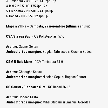
3. Timisoara 7 4 0 3 128-147 2pb 18p
4. Iasi 7 2 0 5 109-175 4pb 12p
5. Cleopatra 7 2 0 5 81-243 0pb 8p
6. Barlad 7 0 0 7 55-382 1pb 1p
Etapa a VIII–a – Sambata, 29 noiembrie (ultima a anului)
CSA Steaua Buc.
- CS Poli.Agro.Iasi 57-0
Arbitru:
Gabriel Seitan
Judecatori de margine:
Bogdan Nitulescu si Cosmin Bodea
CSM U Baia Mare
- RCM Timisoara 53-0
Arbitru:
Gheorghe Sabau
Judecatori de margine:
Nicolae Copil si Bogdan Cantor
CS Constr./Cleopatra C-ta
- RC Barlad 36-16
Arbitru:
Bogdan Milita
Judecatori de margine:
Mihai Stuparu si Emanuel Gorodea