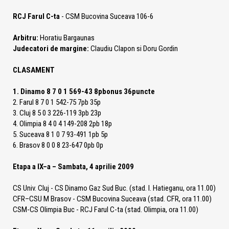
RCJ Farul C-ta
- CSM Bucovina Suceava 106-6
Arbitru:
Horatiu Bargaunas
Judecatori de margine:
Claudiu Clapon si Doru Gordin
CLASAMENT
1. Dinamo 8 7 0 1 569-43 8pbonus 36puncte
2. Farul 8 7 0 1 542-75 7pb 35p
3. Cluj 8 5 0 3 226-119 3pb 23p
4. Olimpia 8 4 0 4 149-208 2pb 18p
5. Suceava 8 1 0 7 93-491 1pb 5p
6. Brasov 8 0 0 8 23-647 0pb 0p
Etapa a IX–a – Sambata, 4 aprilie 2009
CS Univ. Cluj - CS Dinamo Gaz Sud Buc. (stad. I. Hatieganu, ora 11.00)
CFR–CSU M Brasov - CSM Bucovina Suceava (stad. CFR, ora 11.00)
CSM-CS Olimpia Buc - RCJ Farul C-ta (stad. Olimpia, ora 11.00)