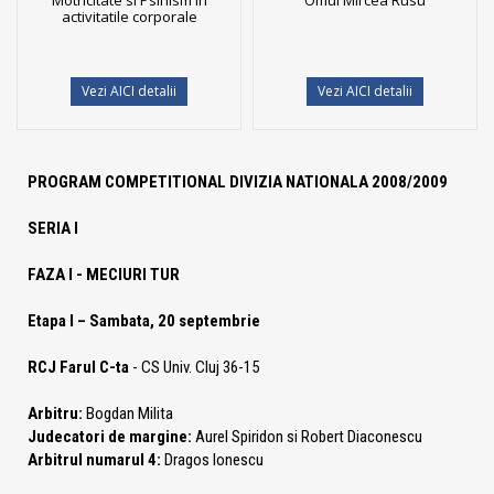
Motricitate si Psihism in
Omul Mircea Rusu
activitatile corporale
Vezi AICI detalii
Vezi AICI detalii
PROGRAM COMPETITIONAL DIVIZIA NATIONALA 2008/2009
SERIA I
FAZA I - MECIURI TUR
Etapa I – Sambata, 20 septembrie
RCJ Farul C-ta
- CS Univ. Cluj 36-15
Arbitru:
Bogdan Milita
Judecatori de margine:
Aurel Spiridon si Robert Diaconescu
Arbitrul numarul 4:
Dragos Ionescu