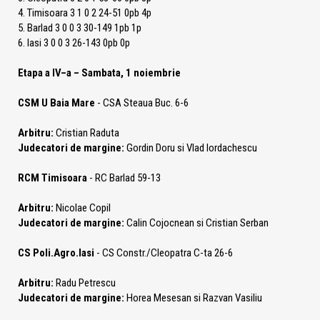
4. Timisoara 3 1 0 2 24-51 0pb 4p
5. Barlad 3 0 0 3 30-149 1pb 1p
6. Iasi 3 0 0 3 26-143 0pb 0p
Etapa a IV–a – Sambata, 1 noiembrie
CSM U Baia Mare
- CSA Steaua Buc. 6-6
Arbitru:
Cristian Raduta
Judecatori de margine:
Gordin Doru si Vlad Iordachescu
RCM Timisoara
- RC Barlad 59-13
Arbitru:
Nicolae Copil
Judecatori de margine:
Calin Cojocnean si Cristian Serban
CS Poli.Agro.Iasi
- CS Constr./Cleopatra C-ta 26-6
Arbitru:
Radu Petrescu
Judecatori de margine:
Horea Mesesan si Razvan Vasiliu