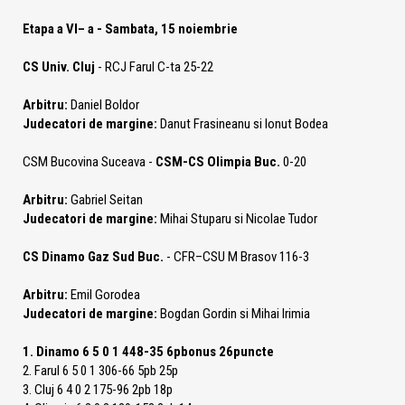
Etapa a VI– a - Sambata, 15 noiembrie
CS Univ. Cluj
- RCJ Farul C-ta 25-22
Arbitru:
Daniel Boldor
Judecatori de margine:
Danut Frasineanu si Ionut Bodea
CSM Bucovina Suceava -
CSM-CS Olimpia Buc.
0-20
Arbitru:
Gabriel Seitan
Judecatori de margine:
Mihai Stuparu si Nicolae Tudor
CS Dinamo Gaz Sud Buc.
- CFR–CSU M Brasov 116-3
Arbitru:
Emil Gorodea
Judecatori de margine:
Bogdan Gordin si Mihai Irimia
1. Dinamo 6 5 0 1 448-35 6pbonus 26puncte
2. Farul 6 5 0 1 306-66 5pb 25p
3. Cluj 6 4 0 2 175-96 2pb 18p