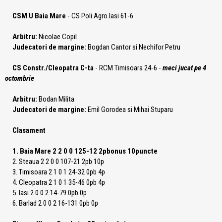
CSM U Baia Mare
- CS Poli.Agro.Iasi 61-6
Arbitru:
Nicolae Copil
Judecatori de margine:
Bogdan Cantor si Nechifor Petru
CS Constr./Cleopatra C-ta
- RCM Timisoara 24-6 -
meci jucat pe 4
octombrie
Arbitru:
Bodan Milita
Judecatori de margine:
Emil Gorodea si Mihai Stuparu
Clasament
1. Baia Mare 2 2 0 0 125-12 2pbonus 10puncte
2. Steaua 2 2 0 0 107-21 2pb 10p
3. Timisoara 2 1 0 1 24-32 0pb 4p
4. Cleopatra 2 1 0 1 35-46 0pb 4p
5. Iasi 2 0 0 2 14-79 0pb 0p
6. Barlad 2 0 0 2 16-131 0pb 0p