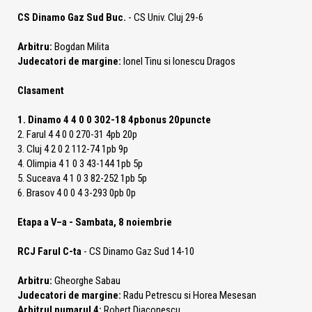
CS Dinamo Gaz Sud Buc.
- CS Univ. Cluj 29-6
Arbitru:
Bogdan Milita
Judecatori de margine:
Ionel Tinu si Ionescu Dragos
Clasament
1. Dinamo 4 4 0 0 302-18 4pbonus 20puncte
2. Farul 4 4 0 0 270-31 4pb 20p
3. Cluj 4 2 0 2 112-74 1pb 9p
4. Olimpia 4 1 0 3 43-144 1pb 5p
5. Suceava 4 1 0 3 82-252 1pb 5p
6. Brasov 4 0 0 4 3-293 0pb 0p
Etapa a V–a - Sambata, 8 noiembrie
RCJ Farul C-ta
- CS Dinamo Gaz Sud 14-10
Arbitru:
Gheorghe Sabau
Judecatori de margine:
Radu Petrescu si Horea Mesesan
Arbitrul numarul 4:
Robert Diaconescu