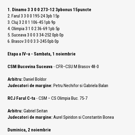
1. Dinamo 3 3 0 0 273-12 3pbonus 15puncte
2. Farul 3 3 0 0 195-24 3pb 15p
3. Cluj 3 2 0 1 106-45 1pb 9p
4. Olimpia 3 1 0 2 36-69 1pb 5p
5. Suceava 3 0 0 3 34-252 0pb 0p
6. Brasov 3 0 0 3 3-245 0pb 0p
Etapa a IV–a - Sambata, 1 noiembrie
CSM Bucovina Suceava
- CFR–CSU M Brasov 48-0
Arbitru:
Daniel Boldor
Judecatori de margine:
Petru Nechifor si Gabriela Balan
RCJ Farul C-ta
- CSM – CS Olimpia Buc. 75-7
Arbitru:
Gabriel Seitan
Judecatori de margine:
Aurel Spiridon si Constantin Bonea
Duminica, 2 noiembrie