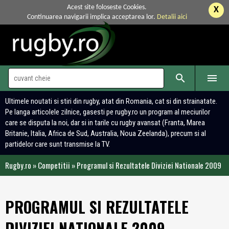
Acest site foloseste Cookies.
X
Continuarea navigarii implica acceptarea lor.
Detalii aici


Ultimele noutati si stiri din rugby, atat din Romania, cat si din strainatate.
Pe langa articolele zilnice, gasesti pe rugby.ro un program al meciurilor
care se disputa la noi, dar si in tarile cu rugby avansat (Franta, Marea
Britanie, Italia, Africa de Sud, Australia, Noua Zeelanda), precum si al
partidelor care sunt transmise la TV.
Rugby.ro
»
Competitii
»
Programul si Rezultatele Diviziei Nationale 2009
PROGRAMUL SI REZULTATELE
DIVIZIEI NATIONALE 2009