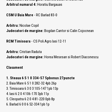
Arbitrul numarul 4:
Horatiu Bargauas
CSM U Baia Mare
- RC Barlad 83-0
Arbitru:
Nicolae Copil
Judecatori de margine:
Bogdan Cantor si Calin Cojocnean
RCM Timisoara
- CS Poli.Agro.Iasi 12-11
Arbitru:
Cristian Raduta
Judecatori de margine:
Horea Mesesan si Robert Diaconescu
Clasament
1. Steaua 6 5 1 0 334-57 5pbonus 27puncte
2. Baia Mare 6 5 1 0 282-32 4pb 26p
3. Timisoara 6 3 0 3 105-147 1pb 13p
4. Iasi 6 2 0 4 106-170 3pb 11p
5. Cleopatra 6 2 0 4 81-220 0pb 8p
6. Barlad 6 0 0 6 52-334 1pb 1p