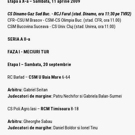
Etapa a X–a – Sambata, 11 aprilie 2009
CS Dinamo Gaz Sud Buc. - RCJ Farul (stad. Dinamo, ora 11:30 pe TVR2)
CFR–CSU M Brasov - CSM-CS Olimpia Buc. (stad. CFR, ora 11.00)
CSM Bucovina Suceava - CS Univ. Cluj (stad. Unirea, ora 11.00)
SERIA A II-a
FAZA I - MECIURI TUR
Etapa I – Sambata, 20 septembrie
RC Barlad –
CSM U Baia Mare
6-64
Arbitru:
Gabriel Seitan
Judecatori de margine:
Patru Nechifor si Gabriela Balan-Surmei
CS Poli.Agro.Iasi –
RCM Timisoara
8-18
Arbitru:
Gheorghe Sabau
Judecatori de margihe:
Daniel Boldor si Ionel Tinu