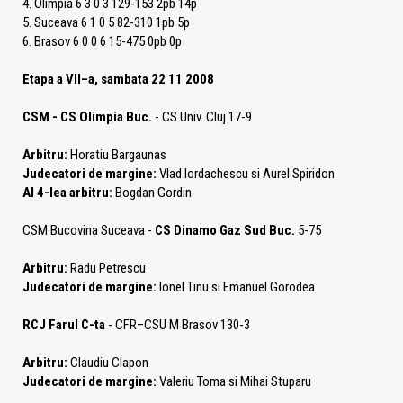
4. Olimpia 6 3 0 3 129-153 2pb 14p
5. Suceava 6 1 0 5 82-310 1pb 5p
6. Brasov 6 0 0 6 15-475 0pb 0p
Etapa a VII–a, sambata 22 11 2008
CSM - CS Olimpia Buc.
- CS Univ. Cluj 17-9
Arbitru:
Horatiu Bargaunas
Judecatori de margine:
Vlad Iordachescu si Aurel Spiridon
Al 4-lea arbitru:
Bogdan Gordin
CSM Bucovina Suceava -
CS Dinamo Gaz Sud Buc.
5-75
Arbitru:
Radu Petrescu
Judecatori de margine:
Ionel Tinu si Emanuel Gorodea
RCJ Farul C-ta
- CFR–CSU M Brasov 130-3
Arbitru:
Claudiu Clapon
Judecatori de margine:
Valeriu Toma si Mihai Stuparu