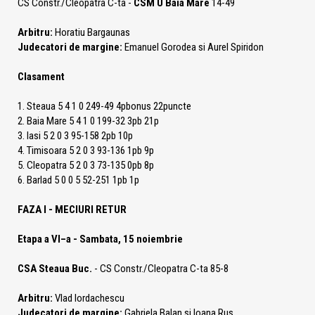
CS Constr./Cleopatra C-ta -
CSM U Baia Mare
14-49
Arbitru:
Horatiu Bargaunas
Judecatori de margine:
Emanuel Gorodea si Aurel Spiridon
Clasament
1. Steaua 5 4 1 0 249-49 4pbonus 22puncte
2. Baia Mare 5 4 1 0 199-32 3pb 21p
3. Iasi 5 2 0 3 95-158 2pb 10p
4. Timisoara 5 2 0 3 93-136 1pb 9p
5. Cleopatra 5 2 0 3 73-135 0pb 8p
6. Barlad 5 0 0 5 52-251 1pb 1p
FAZA I - MECIURI RETUR
Etapa a VI–a - Sambata, 15 noiembrie
CSA Steaua Buc.
- CS Constr./Cleopatra C-ta 85-8
Arbitru:
Vlad Iordachescu
Judecatori de margine:
Gabriela Balan si Ioana Rus