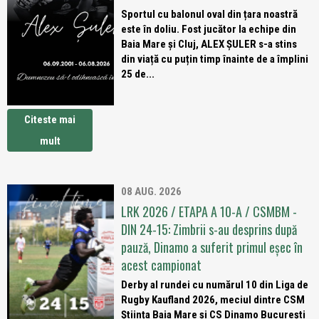
Sportul cu balonul oval din țara noastră
este în doliu. Fost jucător la echipe din
Baia Mare și Cluj, ALEX ȘULER s-a stins
din viață cu puțin timp înainte de a împlini
25 de...
Citeste mai
mult
08 AUG. 2026
LRK 2026 / ETAPA A 10-A / CSMBM -
DIN 24-15: Zimbrii s-au desprins după
pauză, Dinamo a suferit primul eșec în
acest campionat
Derby al rundei cu numărul 10 din Liga de
Rugby Kaufland 2026, meciul dintre CSM
Știința Baia Mare și CS Dinamo București