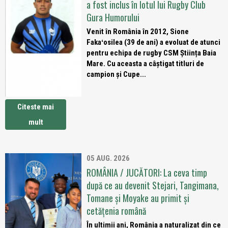
a fost inclus în lotul lui Rugby Club
Gura Humorului
Venit în România în 2012, Sione
Fakaʻosilea (39 de ani) a evoluat de atunci
pentru echipa de rugby CSM Știința Baia
Mare. Cu aceasta a câștigat titluri de
campion și Cupe...
Citeste mai
mult
05 AUG. 2026
ROMÂNIA / JUCĂTORI: La ceva timp
după ce au devenit Stejari, Tangimana,
Tomane și Moyake au primit și
cetățenia română
În ultimii ani, România a naturalizat din ce