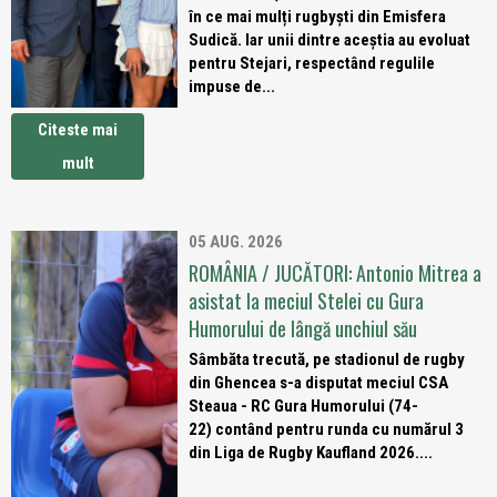
în ce mai mulți rugbyști din Emisfera
Sudică. Iar unii dintre aceștia au evoluat
pentru Stejari, respectând regulile
impuse de...
Citeste mai
mult
05 AUG. 2026
ROMÂNIA / JUCĂTORI: Antonio Mitrea a
asistat la meciul Stelei cu Gura
Humorului de lângă unchiul său
Sâmbăta trecută, pe stadionul de rugby
din Ghencea s-a disputat meciul CSA
Steaua - RC Gura Humorului (74-
22) contând pentru runda cu numărul 3
din Liga de Rugby Kaufland 2026....