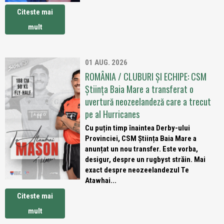
Citeste mai
mult
01 AUG. 2026
ROMÂNIA / CLUBURI ȘI ECHIPE: CSM
Știința Baia Mare a transferat o
uvertură neozeelandeză care a trecut
pe al Hurricanes
Cu puțin timp înaintea Derby-ului
Provinciei, CSM Știința Baia Mare a
anunțat un nou transfer. Este vorba,
desigur, despre un rugbyst străin. Mai
exact despre neozeelandezul Te
Atawhai...
Citeste mai
mult