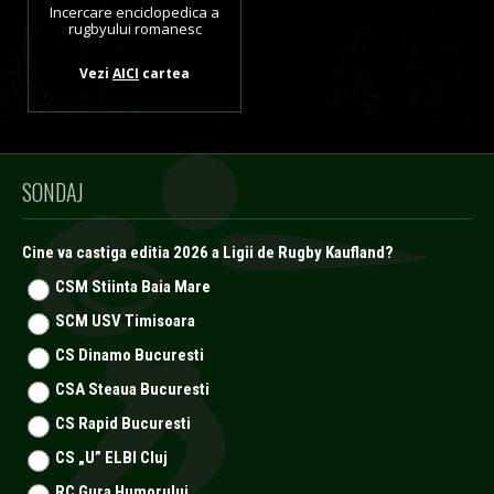
Incercare enciclopedica a
rugbyului romanesc
Vezi
AICI
cartea
SONDAJ
Cine va castiga editia 2026 a Ligii de Rugby Kaufland?
CSM Stiinta Baia Mare
SCM USV Timisoara
CS Dinamo Bucuresti
CSA Steaua Bucuresti
CS Rapid Bucuresti
CS „U” ELBI Cluj
RC Gura Humorului