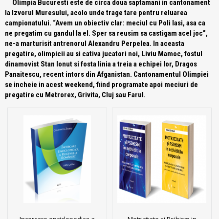
Olimpia Bucuresti este de circa doua saptamani in cantonament
la Izvorul Muresului, acolo unde trage tare pentru reluarea
campionatului. “Avem un obiectiv clar: meciul cu Poli Iasi, asa ca
ne pregatim cu gandul la el. Sper sa reusim sa castigam acel joc”,
ne-a marturisit antrenorul Alexandru Perpelea. In aceasta
pregatire, olimpicii au si cativa jucatori noi, Liviu Mamoc, fostul
dinamovist Stan Ionut si fosta linia a treia a echipei lor, Dragos
Panaitescu, recent intors din Afganistan. Cantonamentul Olimpiei
se incheie in acest weekend, fiind programate apoi meciuri de
pregatire cu Metrorex, Grivita, Cluj sau Farul.