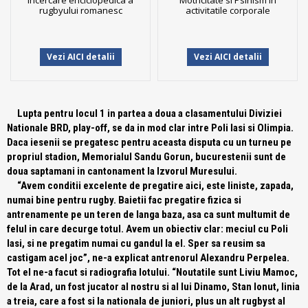
Incercare enciclopedica a
Motricitate si Psihism in
rugbyului romanesc
activitatile corporale
Vezi AICI detalii
Vezi AICI detalii
Lupta pentru locul 1 in partea a doua a clasamentului Diviziei
Nationale BRD, play-off, se da in mod clar intre Poli Iasi si Olimpia.
Daca iesenii se pregatesc pentru aceasta disputa cu un turneu pe
propriul stadion, Memorialul Sandu Gorun, bucurestenii sunt de
doua saptamani in cantonament la Izvorul Muresului.
“Avem conditii excelente de pregatire aici, este liniste, zapada,
numai bine pentru rugby. Baietii fac pregatire fizica si
antrenamente pe un teren de langa baza, asa ca sunt multumit de
felul in care decurge totul. Avem un obiectiv clar: meciul cu Poli
Iasi, si ne pregatim numai cu gandul la el. Sper sa reusim sa
castigam acel joc”
, ne-a explicat antrenorul Alexandru Perpelea.
Tot el ne-a facut si radiografia lotului.
“Noutatile sunt Liviu Mamoc,
de la Arad, un fost jucator al nostru si al lui Dinamo, Stan Ionut, linia
a treia, care a fost si la nationala de juniori, plus un alt rugbyst al