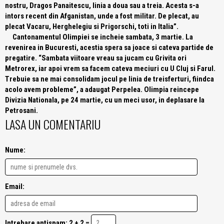
nostru, Dragos Panaitescu, linia a doua sau a treia. Acesta s-a
intors recent din Afganistan, unde a fost militar. De plecat, au
plecat Vacaru, Herghelegiu si Prigorschi, toti in Italia”
.
Cantonamentul Olimpiei se incheie sambata, 3 martie. La
revenirea in Bucuresti, acestia spera sa joace si cateva partide de
pregatire.
“Sambata viitoare vreau sa jucam cu Grivita ori
Metrorex, iar apoi vrem sa facem cateva meciuri cu U Cluj si Farul.
Trebuie sa ne mai consolidam jocul pe linia de treisferturi, fiindca
acolo avem probleme”
, a adaugat Perpelea. Olimpia reincepe
Divizia Nationala, pe 24 martie, cu un meci usor, in deplasare la
Petrosani.
LASA UN COMENTARIU
Nume:
Email:
Intrebare antispam: 2 + 2 =