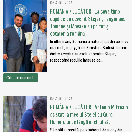
05 AUG. 2026
ROMÂNIA / JUCĂTORI: La ceva timp
după ce au devenit Stejari, Tangimana,
Tomane și Moyake au primit și
cetățenia română
În ultimii ani, România a naturalizat din ce în ce
mai mulți rugbyști din Emisfera Sudică. Iar unii
dintre aceștia au evoluat pentru Stejari,
respectând regulile impuse de...
Citeste mai mult
05 AUG. 2026
ROMÂNIA / JUCĂTORI: Antonio Mitrea a
asistat la meciul Stelei cu Gura
Humorului de lângă unchiul său
Sâmbăta trecută, pe stadionul de rugby din