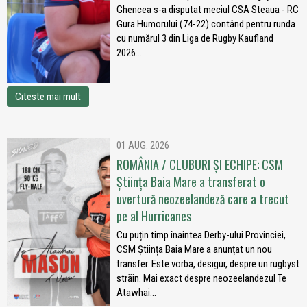
Ghencea s-a disputat meciul CSA Steaua - RC
Gura Humorului (74-22) contând pentru runda
cu numărul 3 din Liga de Rugby Kaufland
2026....
Citeste mai mult
01 AUG. 2026
ROMÂNIA / CLUBURI ȘI ECHIPE: CSM
Știința Baia Mare a transferat o
uvertură neozeelandeză care a trecut
pe al Hurricanes
Cu puțin timp înaintea Derby-ului Provinciei,
CSM Știința Baia Mare a anunțat un nou
transfer. Este vorba, desigur, despre un rugbyst
străin. Mai exact despre neozeelandezul Te
Atawhai...