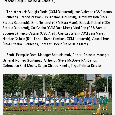
Ursache Sergiu (Casino di Venezia),
Treisferturi:
Surugiu Florin (CSM Bucuresti), Ivan Valentin (CS Dinamo
Bucuresti), Stanca Razvan (CS Dinamo Bucuresti), Dumbrava Dan (CSA
Steaua Bucuresti), Dimofte Ionut (CSM Baia Mare), Dascalu Robert (CSA
Steaua Bucuresti), Gal Csaba (CSM Baia Mare), Vlad Dan (CSA Steaua
Bucuresti), Fercu Catalin (CSU Arad), Ciuntu Stefan (CSM Baia Mare),
Nicolae Catalin (RCJ Farul), Rizea Cristian (CSM Bucuresti), Vlaicu Florin
(CSA Steaua Bucuresti), Botezatu Ionut (CSM Baia Mare)
Staff:
Pompilie Bors-Manager Administrativ, Robert Antonin-Manager
General, Romeo Gontineac-Antrenor, Steve McDowell-Antrenor,
Cotenescu Emil-Medic, Sergiu Chicos-Kineto, Tivga Petrica-Kineto