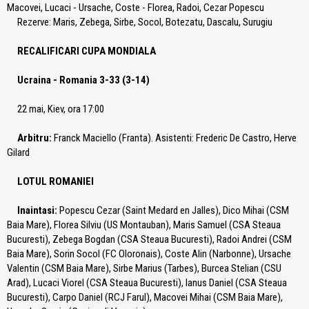
Macovei, Lucaci - Ursache, Coste - Florea, Radoi, Cezar Popescu
Rezerve: Maris, Zebega, Sirbe, Socol, Botezatu, Dascalu, Surugiu
RECALIFICARI CUPA MONDIALA
Ucraina - Romania 3-33 (3-14)
22 mai, Kiev, ora 17:00
Arbitru:
Franck Maciello (Franta). Asistenti: Frederic De Castro, Herve
Gilard
LOTUL ROMANIEI
Inaintasi:
Popescu Cezar (Saint Medard en Jalles), Dico Mihai (CSM
Baia Mare), Florea Silviu (US Montauban), Maris Samuel (CSA Steaua
Bucuresti), Zebega Bogdan (CSA Steaua Bucuresti), Radoi Andrei (CSM
Baia Mare), Sorin Socol (FC Oloronais), Coste Alin (Narbonne), Ursache
Valentin (CSM Baia Mare), Sirbe Marius (Tarbes), Burcea Stelian (CSU
Arad), Lucaci Viorel (CSA Steaua Bucuresti), Ianus Daniel (CSA Steaua
Bucuresti), Carpo Daniel (RCJ Farul), Macovei Mihai (CSM Baia Mare),