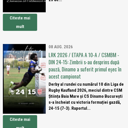
Citeste mai
mult
08 AUG. 2026
LRK 2026 / ETAPA A 10-A / CSMBM -
DIN 24-15: Zimbrii s-au desprins după
pauză, Dinamo a suferit primul eșec în
acest campionat
Derby al rundei cu numărul 10 din Liga de
Rugby Kaufland 2026, meciul dintre CSM
Știința Baia Mare și CS Dinamo București
s-a încheiat cu victoria formației gazdă,
24-15 (7-3). Raportul...
Citeste mai