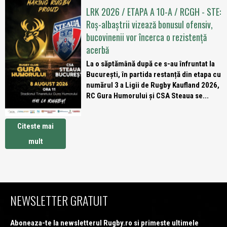
LRK 2026 / ETAPA A 10-A / RCGH - STE:
Roș-albaștrii vizează bonusul ofensiv,
bucovinenii vor încerca o rezistență
acerbă
La o săptămână după ce s-au înfruntat la
București, în partida restanță din etapa cu
numărul 3 a Ligii de Rugby Kaufland 2026,
RC Gura Humorului și CSA Steaua se...
Citeste mai
mult
NEWSLETTER GRATUIT
Aboneaza-te la newsletterul Rugby.ro si primeste ultimele