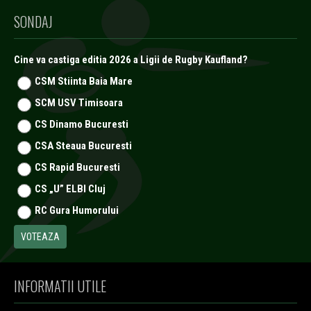
SONDAJ
Cine va castiga editia 2026 a Ligii de Rugby Kaufland?
CSM Stiinta Baia Mare
SCM USV Timisoara
CS Dinamo Bucuresti
CSA Steaua Bucuresti
CS Rapid Bucuresti
CS „U” ELBI Cluj
RC Gura Humorului
INFORMATII UTILE