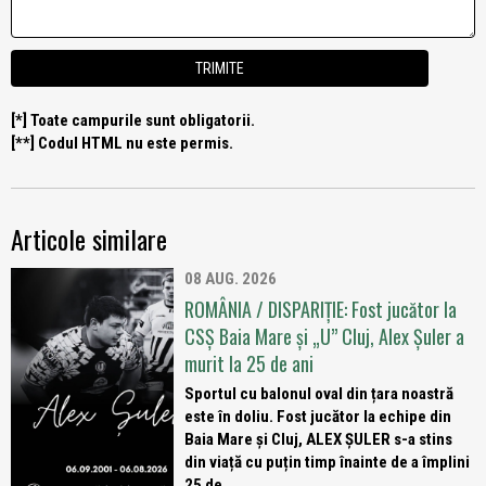
[*] Toate campurile sunt obligatorii.
[**] Codul HTML nu este permis.
Articole similare
08 AUG. 2026
ROMÂNIA / DISPARIȚIE: Fost jucător la
CSȘ Baia Mare și „U” Cluj, Alex Șuler a
murit la 25 de ani
Sportul cu balonul oval din țara noastră
este în doliu. Fost jucător la echipe din
Baia Mare și Cluj, ALEX ȘULER s-a stins
din viață cu puțin timp înainte de a împlini
25 de...