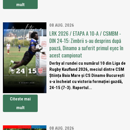
mult
08 AUG. 2026
LRK 2026 / ETAPA A 10-A / CSMBM -
DIN 24-15: Zimbrii s-au desprins după
pauză, Dinamo a suferit primul eșec în
acest campionat
Derby al rundei cu numărul 10 din Liga de
Rugby Kaufland 2026, meciul dintre CSM
Știința Baia Mare și CS Dinamo București
s-a încheiat cu victoria formației gazdă,
24-15 (7-3). Raportul...
Citeste mai
mult
08 AUG. 2026