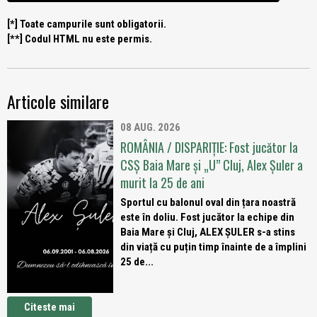
[*] Toate campurile sunt obligatorii.
[**] Codul HTML nu este permis.
Articole similare
08 AUG. 2026
ROMÂNIA / DISPARIȚIE: Fost jucător la
CSȘ Baia Mare și „U” Cluj, Alex Șuler a
murit la 25 de ani
Sportul cu balonul oval din țara noastră
este în doliu. Fost jucător la echipe din
Baia Mare și Cluj, ALEX ȘULER s-a stins
din viață cu puțin timp înainte de a împlini
25 de...
Citeste mai