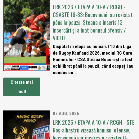
LRK 2026 / ETAPA A 10-A / RCGH -
CSASTE 18-83: Bucovinenii au rezistat
până la pauză, Steaua a înscris 13
încercări și a luat bonusul ofensiv /
VIDEO
Disputat în etapa cu numărul 10 din Liga
de Rugby Kaufland 2026, meciul RC Gura
Humorului - CSA Steaua București a fost
echilibrat până la pauză, când oaspeții au
condus cu...
Citeste mai
mult
07 AUG. 2026
LRK 2026 / ETAPA A 10-A / RCGH - STE:
Roș-albaștrii vizează bonusul ofensiv,
bucovinenii vor încerca o rezistență