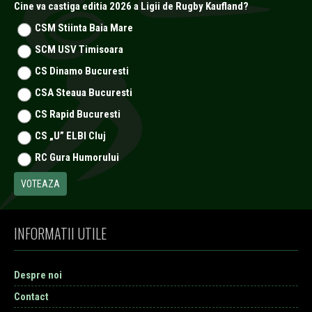
Cine va castiga editia 2026 a Ligii de Rugby Kaufland?
CSM Stiinta Baia Mare
SCM USV Timisoara
CS Dinamo Bucuresti
CSA Steaua Bucuresti
CS Rapid Bucuresti
CS „U” ELBI Cluj
RC Gura Humorului
INFORMATII UTILE
Despre noi
Contact