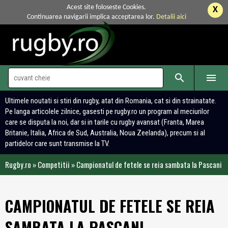
Acest site foloseste Cookies.
X
Continuarea navigarii implica acceptarea lor.
Detalii aici


Ultimele noutati si stiri din rugby, atat din Romania, cat si din strainatate.
Pe langa articolele zilnice, gasesti pe rugby.ro un program al meciurilor
care se disputa la noi, dar si in tarile cu rugby avansat (Franta, Marea
Britanie, Italia, Africa de Sud, Australia, Noua Zeelanda), precum si al
partidelor care sunt transmise la TV.
Rugby.ro
»
Competitii
»
Campionatul de fetele se reia sambata la Pascani
CAMPIONATUL DE FETELE SE REIA
SAMBATA LA PASCANI