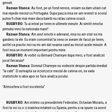
greseli.
Razvan Stanca:
Au fost, pe un fond nervos, vroiam sa dam uitarii cat
mai repede meciul cu Portugalia. Dupa pauza insa ne-am revenit si scorul
putea fi chiar mai mare daca baietii nu ratau cateva ocazii.
RUGBY.RO:
Tu ai intrat pe teren in ultimele minute. Ai simtit emotia
primului meci la nationala mare?
Razvan Stanca:
Am avut emotii e adevarat, insa nu am stat sa ma
gandesc la ele. Eu eram concentrat la ceea ce aveam de facut pe teren,
astfel ca practic nici nu mi-am dat seama cand au trecut acele minute. A
fost insa un moment important pentru mine.
RUGBY.RO:
Ai vorbit cu Bernard Charreyre dupa meci, a fost analizat
jocul fiecaruia?
Razvan Stanca:
Domnul Charreyre nu vorbeste despre partida imediat
"la cald". El asteapta sa vizionzeze meciul de cateva ori, sa vada
statisticile si abia apoi se face analiza jocului.
"Atmosfera a fost excelenta"
RUGBY.RO:
Am inteles ca presedintele Federatiei, Octavian Morariu, a
fost la voi cu o zi inaintea intalnirii cu Spania, pentru a va spune ca acest