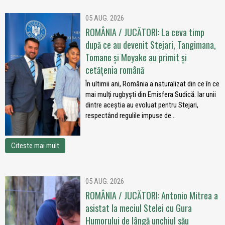
05 AUG. 2026
ROMÂNIA / JUCĂTORI: La ceva timp
după ce au devenit Stejari, Tangimana,
Tomane și Moyake au primit și
cetățenia română
În ultimii ani, România a naturalizat din ce în ce
mai mulți rugbyști din Emisfera Sudică. Iar unii
dintre aceștia au evoluat pentru Stejari,
respectând regulile impuse de...
Citeste mai mult
05 AUG. 2026
ROMÂNIA / JUCĂTORI: Antonio Mitrea a
asistat la meciul Stelei cu Gura
Humorului de lângă unchiul său