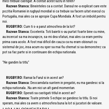
meci trebuie castigat. A contat acest lucru in teren?
Razvan Stanca:
Bineinteles ca a contat. Dansul ne-a explicat care este
pozitia Romaniei in rugbyul mondial si ca trebuie sa facem uitat esecul cu
Portugalia, mai ales ca se apropie Cupa Mondiala. A fost un imbold pentru
noi.
RUGBY.RO:
Cum ti s-a parut atmosfera de la lot?
Razvan Stanca:
Excelenta. Toti baietii s-au purtat foarte bine cu mine,
au incercat sa ma incurajeze, sa-mi dea sfaturi, mai ales ca eram pentru
prima oara acolo. A fost mai dificil din cauza ca nu eram obisnuit cu
sistemul de joc, insa acum eu sper sa mai fiu chemat si sa demonstrez ca
pot sa fac parte si in continuare din echipa nationala.
"Ne gandim la titlu"
RUGBY.RO:
Ramai la Farul si in acest an?
Razvan Stanca:
Deocamdata suntem in pregatiri, eu ma gandesc si la
echipa nationala…Nu am nici un alt gand momentan.
RUGBY.RO:
Sperati sa castigati titlul in acest an?
Razvan Stanca:
Toate primele 5 echipe se gandesc la titlu. Si noi
speram, mai ales ca avem o atmosfera buna la lot si jucatori de valoare.