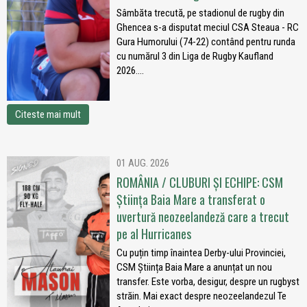
Sâmbăta trecută, pe stadionul de rugby din
Ghencea s-a disputat meciul CSA Steaua - RC
Gura Humorului (74-22) contând pentru runda
cu numărul 3 din Liga de Rugby Kaufland
2026....
Citeste mai mult
01 AUG. 2026
ROMÂNIA / CLUBURI ȘI ECHIPE: CSM
Știința Baia Mare a transferat o
uvertură neozeelandeză care a trecut
pe al Hurricanes
Cu puțin timp înaintea Derby-ului Provinciei,
CSM Știința Baia Mare a anunțat un nou
transfer. Este vorba, desigur, despre un rugbyst
străin. Mai exact despre neozeelandezul Te