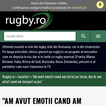
Acest site foloseste Cookies.
X
Continuarea navigarii implica acceptarea lor.
Detalii aici


Ultimele noutati si stiri din rugby, atat din Romania, cat si din strainatate.
Pe langa articolele zilnice, gasesti pe rugby.ro un program al meciurilor
care se disputa la noi, dar si in tarile cu rugby avansat (Franta, Marea
Britanie, Italia, Africa de Sud, Australia, Noua Zeelanda), precum si al
partidelor care sunt transmise la TV.
Rugby.ro
»
Jucatori
»
"Am avut emotii cand am intrat pe teren, dar le-am
uitat cand am inceput sa joc"
"AM AVUT EMOTII CAND AM