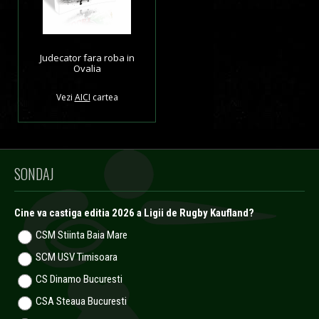
Judecator fara roba in
Ovalia
Vezi
AICI
cartea
SONDAJ
Cine va castiga editia 2026 a Ligii de Rugby Kaufland?
CSM Stiinta Baia Mare
SCM USV Timisoara
CS Dinamo Bucuresti
CSA Steaua Bucuresti